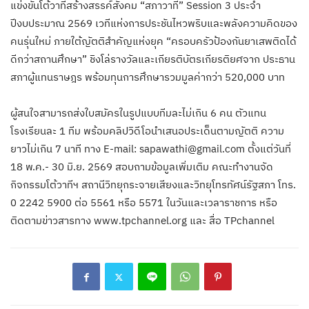
แข่งขันโต้วาทีสร้างสรรค์สังคม “สภาวาที” Session 3 ประจำ
ปีงบประมาณ 2569 เวทีแห่งการประชันไหวพริบและพลังความคิดของ
คนรุ่นใหม่ ภายใต้ญัตติสำคัญแห่งยุค “ครอบครัวป้องกันยาเสพติดได้
ดีกว่าสถานศึกษา” ชิงโล่รางวัลและเกียรติบัตรเกียรติยศจาก ประธาน
สภาผู้แทนราษฎร พร้อมทุนการศึกษารวมมูลค่ากว่า 520,000 บาท
ผู้สนใจสามารถส่งใบสมัครในรูปแบบทีมละไม่เกิน 6 คน ตัวแทน
โรงเรียนละ 1 ทีม พร้อมคลิปวิดีโอนำเสนอประเด็นตามญัตติ ความ
ยาวไม่เกิน 7 นาที ทาง E-mail: sapawathi@gmail.com ตั้งแต่วันที่
18 พ.ค.- 30 มิ.ย. 2569 สอบถามข้อมูลเพิ่มเติม คณะทำงานจัด
กิจกรรมโต้วาทีฯ สถานีวิทยุกระจายเสียงและวิทยุโทรทัศน์รัฐสภา โทร.
0 2242 5900 ต่อ 5561 หรือ 5571 ในวันและเวลาราชการ หรือ
ติดตามข่าวสารทาง www.tpchannel.org และ สื่อ TPchannel