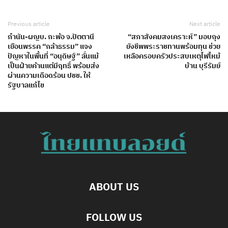
Previous article
Next article
กำนัน-ผญบ. กะพ้อ จ.ปัตตานี
“สภาสังคมสงเคราะห์” มอบถุง
เยือนพรรค “กล้าธรรม” แจง
ยังชีพพระราชทานพร้อมทุน ช่วย
ปัญหาในพื้นที่ “อนุดิษฐ์” ลั่นแม้
เหลือครอบครัวประสบเหตุไฟไหม้
เป็นฝ่ายค้านแต่มีฤทธิ์ พร้อมส่ง
บ้าน บุรีรัมย์
ผ่านความเดือดร้อน ปชช. ให้
รัฐบาลแก้ไข
ABOUT US
FOLLOW US