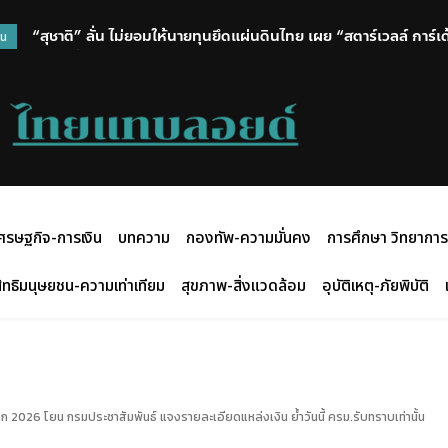
“สุชาติ” ลั่น ไม่ยอมให้นายทุนยึดแผ่นดินไทย เผย “สตาร์เวลล์ การ์
วน
ใครยังดื้อเจอจัดหนักแน่!!
ศรษฐกิจ-การเงิน
บทความ
กองทัพ-ความมั่นคง
การศึกษา วิทยาการ
ิทธิมนุษยชน-ความเท่าเทียม
สุขภาพ-สิ่งแวดล้อม
อุบัติเหตุ-ภัยพิบัติ
ลก 2026 โยน กรมประชาสัมพันธ์ แจงรายละเอียดแหล่งเงิน ย้ำวันนี้ ครม.รับทราบเท่านั้น