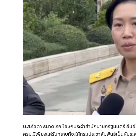
น.ส.รัชดา ธนาดิเรก โฆษกประจำสำนักนายกรัฐมนตรี ยืนยัน
ครม.มีเพียงแค่รับทราบที่จะให้กรมประชาสัมพันธ์เป็นผู้