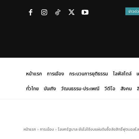
ข่าวด่
หน้าแรก
การเมือง
กระบวนการยุติธรรม
ไลฟ์สไตล์
เ
ทั่วไทย
บันเทิง
วัฒนธรรม-ประเพณี
วีดีโอ
สังคม
ส
หน้าแรก
การเมือง
โฆษกรัฐบาล ยันไม่ใช้งบแผ่นดินซื้อลิขสิทธิ์ฟุตบอลโ