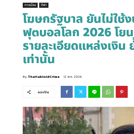
การเมือง
กีฬา
โฆษกรัฐบาล ยันไม่ใช้งบ
ฟุตบอลโลก 2026 โยน
รายละเอียดแหล่งเงิน ย
เท่านั้น
By
ThaitabloidCrime
12 พ.ค. 2026
แบ่งปัน