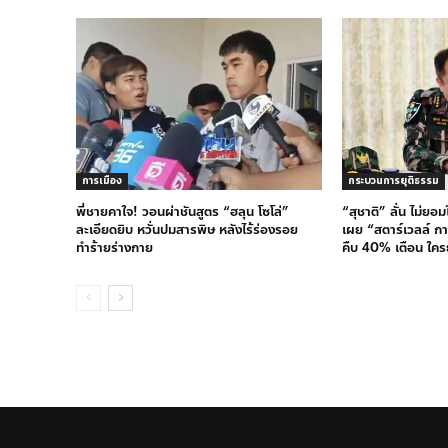
การเมือง
กระบวนการยุติธรรม
พี่ชายคาใจ! วอนผ่าชันสูตร “ฮลุน โซโล่”
“สุชาติ” ลั่น ไม่ยอ
ละเอียดยิบ หวั่นปมสารพิษ หลังไร้ร่องรอย
เผย “สตาร์เวลล์ กา
ทำร้ายร่างกาย
คืบ 40% เตือน ใครย