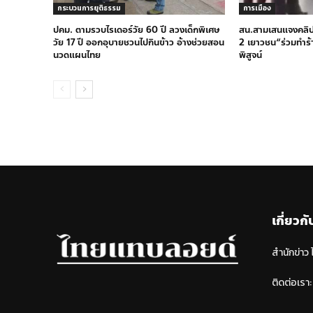
กระบวนการยุติธรรม
การเมือง
ปคม. ตามรวบไรเดอร์วัย 60 ปี ลวงเด็กพิเศษ
สน.สามเสนแจงคลิปว
วัย 17 ปี ออกอุบายชวนไปกินข้าว อ้างช่วยสอน
2 เยาวชน“ร่วมทำร้
นวดแผนไทย
พิสูจน์
เกี่ยวกั
สำนักข่าว
ติดต่อเรา