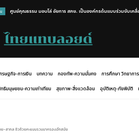
ศูนย์คุณธรรม มอบโล่ อัยการ สคช. เป็นองค์กรต้นแบบร่วมขับเคลื่
วน
ศรษฐกิจ-การเงิน
บทความ
กองทัพ-ความมั่นคง
การศึกษา วิทยาการ
ิทธิมนุษยชน-ความเท่าเทียม
สุขภาพ-สิ่งแวดล้อม
อุบัติเหตุ-ภัยพิบัติ
งไทย-สากล ซิวถ้วยคะแนนรวมมาครองอีกสมัย