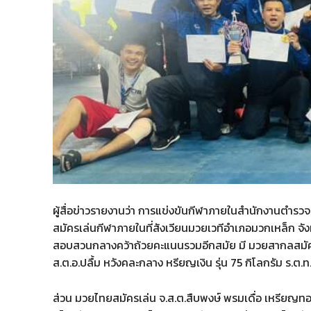
ผู้สื่อข่าวรายงานว่า การแข่งขันกีฬาภายในสำนักงานตำ
สมัครเล่นกีฬาภายใน​ที่สังเวียนมวยเวทีอำเภอมวกเหล็ก 
สอบสวนกลางคว้าถ้วยคะแนนรวมอีกสมัย มี มวยสากลสมัครเล่
ส.ต.อ.ปลื้ม หวังคละกลาง หรียญเงิน รุ่น 75 กิโลกรัม ร.ต.ท
ส่วน มวยไทยสมัครเล่น จ.ส.ต.สืบพงษ์ พรมเดื่อ​ เหรียญทอ