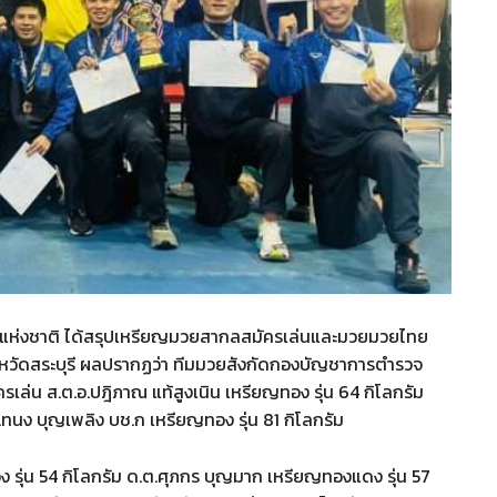
รวจแห่งชาติ ได้สรุปเหรียญมวยสากลสมัครเล่นและมวยมวยไทย
จังหวัดสระบุรี ผลปรากฏว่า ทีมมวยสังกัดกองบัญชาการตำรวจ
น ส.ต.อ.ปฎิภาณ​ แท้สูงเนิน​ เหรียญทอง รุ่น 64 กิโลกรัม
.ทนง​ บุญเพลิง​ บช.ก เหรียญทอง รุ่น 81 กิโลกรัม
ง รุ่น 54 กิโลกรัม ด.ต.ศุภกร บุญมาก เหรียญทองแดง รุ่น 57