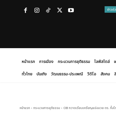
ข่าวด่
หน้าแรก
การเมือง
กระบวนการยุติธรรม
ไลฟ์สไตล์
เ
ทั่วไทย
บันเทิง
วัฒนธรรม-ประเพณี
วีดีโอ
สังคม
ส
หน้าแรก
กระบวนการยุติธรรม
CIB กวาดเรียบเหรียญแข่งมวย ตร. ทั้