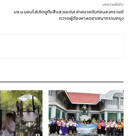
บทความถัดไป
บช.น.มอบโล่เชิดชูทีมสืบสวนเด่น! ล่าหมายจับก่อนสงกรานต์
กวาดผู้ต้องหาลดอาชญากรรมกรุง