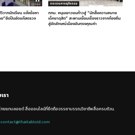
กระบวนการยุติธรรม
ิวาทนักเรียน แจ้งข้อหา
กทม. หนุนเยาวชนก้าวสู่ “นักสื่อความหมาย
าย”ยึดปืนอัดแก๊สตรวจ
เด็กชาดุสิต” สะพานเชื่อมเรื่องราวจากท้องถิ่น
สู่อัตลักษณ์เมืองอันทรงคุณค่า
บเรา
 ไทยแทบลอยด์ สื่อออนไลน์ที่ยึดถือจรรยาบรรณวิชาชีพสื่อครบถ้วน.
:
contact@thaitabloid.com