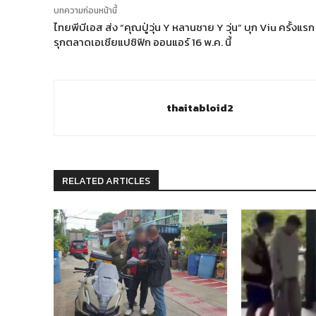
บทความก่อนหน้านี้
ไทยพีบีเอส ส่ง “คุณปู่วุ่น Y หลานชาย Y วุ่น” บุก Viu ครั้งแรก
รุกตลาดเอเชียแปซิฟิก ออนแอร์ 16 พ.ค. นี้
thaitabloid2
RELATED ARTICLES