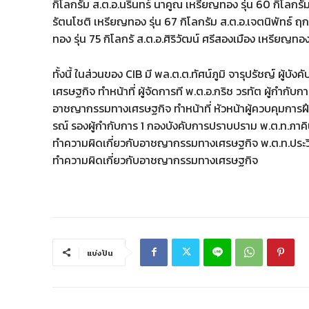
กิโลกรัม ส.ต.อ.นรินทร์ นาคูณ เหรียญทอง รุ่น 60 กิโลกรั
รัตนโชติ​ เหรียญทอง รุ่น 67 กิโลกรัม ส.ต.อ.เจตนิพัทธ์ ฤก
ทอง รุ่น 75 กิโลกรั ส.ต.อ.ศิริวัฒน์ ศรีสองเมือง เหรียญทอง 
ทั้งนี้ ในส่วนของ CIB มี พล.ต.ต.ทัศน์ภูมิ จารุปรัชญ์ 
เศรษฐกิจ ทำหน้าที่ ผู้จัดการที พ.ต.อ.กริช วรทัต ผู้กำก
อาชญากรรมทางเศรษฐกิจ ทำหน้าที่ หัวหน้าผู้ควบคุมการฝ
รณ์ รองผู้กำกับการ 1 กองบังคับการปราบปราม พ.ต.ท.ภา
ทำความผิดเกี่ยวกับอาชญากรรมทางเศรษฐกิจ พ.ต.ท.ประวิ
ทำความผิดเกี่ยวกับอาชญากรรมทางเศรษฐกิจ
แบ่งปัน