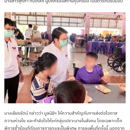
นางสาวสุทิศา ทับเหล็ก ผู้ปกครองสถานคุ้มครอง เป็นตัวแทนรับมอบ
นางเธียรรัตน์ กล่าวว่า มูลนิธิฯ ให้ความสำคัญกับการส่งต่อโอกาส
ความห่วงใย และกำลังใจให้แก่กลุ่มเปราะบางในสังคม โดยเฉพาะเด็ก
พิการซ้ำซ้อนที่ต้องการการดูแลเป็นพิเศษ การลงพื้นที่ครั้งนี้ นอกจาก