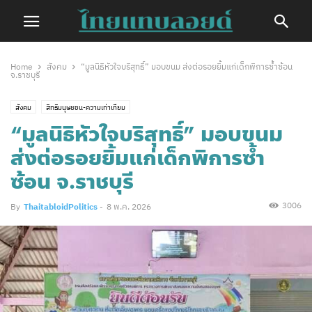
Home
สังคม
“มูลนิธิหัวใจบริสุทธิ์” มอบขนม ส่งต่อรอยยิ้มแก่เด็กพิการซ้ำซ้อน
จ.ราชบุรี
สังคม
สิทธิมนุษยชน-ความเท่าเทียม
“มูลนิธิหัวใจบริสุทธิ์” มอบขนม
ส่งต่อรอยยิ้มแก่เด็กพิการซ้ำ
ซ้อน จ.ราชบุรี
3006
By
ThaitabloidPolitics
-
8 พ.ค. 2026