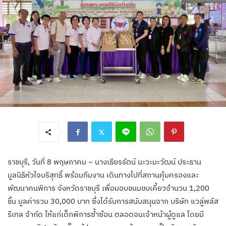
ราชบุรี, วันที่ 8 พฤษภาคม – นางเธียรรัตน์ นะวะมะวัฒน์ ประธาน
มูลนิธิหัวใจบริสุทธิ์ พร้อมทีมงาน เดินทางไปที่สถานคุ้มครองและ
พัฒนาคนพิการ จังหวัดราชบุรี เพื่อมอบขนมขบเคี้ยวจำนวน 1,200
ชิ้น มูลค่ารวม 30,000 บาท ซึ่งได้รับการสนับสนุนจาก บริษัท แวลู่พลัส
รีเทล จำกัด ให้แก่เด็กพิการซ้ำซ้อน ตลอดจนเจ้าหน้าผู้ดูแล โดยมี