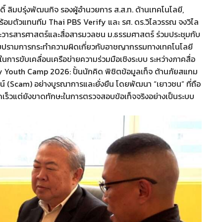
ิ์ ลิมปรุ่งพัฒนกิจ รองผู้อำนวยการ ส.ส.ท. ด้านเทคโนโลยี,
พร้อมตัวแทนทีม Thai PBS Verify และ รศ. ดร.วิไลวรรณ จงวิไล
ะวารสารศาสตร์และสื่อสารมวลชน ม.ธรรมศาสตร์ ร่วมประชุมกับ
ปราบปรามการกระทำความผิดเกี่ยวกับอาชญากรรมทางเทคโนโลยี
ารขับเคลื่อนเครือข่ายความร่วมมือเชิงระบบ ระหว่างภาคสื่อ
 Youth Camp 2026: ปั้นนักคิด พิชิตข้อมูลเท็จ ต้านภัยสแกม
์ (Scam) อย่างบูรณาการและยั่งยืน โดยพัฒนา “เยาวชน” ที่ถือ
ี่รวดเร็วแต่ยังขาดทักษะในการตรวจสอบข้อเท็จจริงอย่างเป็นระบบ