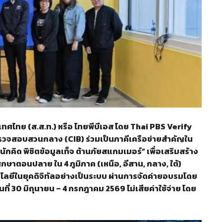
ไทย (ส.ส.ท.) หรือ ไทยพีบีเอส โดย Thai PBS Verify
ำรวจสอบสวนกลาง (CIB) ร่วมเป็นภาคีเครือข่ายสำคัญใน
คิด พิชิตข้อมูลเท็จ ต้านภัยสแกมเมอร์” เพื่อเสริมสร้าง
ศึกษาตอนปลาย ใน 4 ภูมิภาค (เหนือ, อีสาน, กลาง, ใต้)
ยีในยุคดิจิทัลอย่างเป็นระบบ ผ่านการจัดค่ายอบรมโดย
นที่ 30 มิถุนายน – 4 กรกฎาคม 2569 ไม่เสียค่าใช้จ่าย โดย