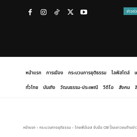
ข่าวด่
หน้าแรก
การเมือง
กระบวนการยุติธรรม
ไลฟ์สไตล์
เ
ทั่วไทย
บันเทิง
วัฒนธรรม-ประเพณี
วีดีโอ
สังคม
ส
หน้าแรก
กระบวนการยุติธรรม
ไทยพีบีเอส จับมือ CIB ปั้นเยาวชนต้า