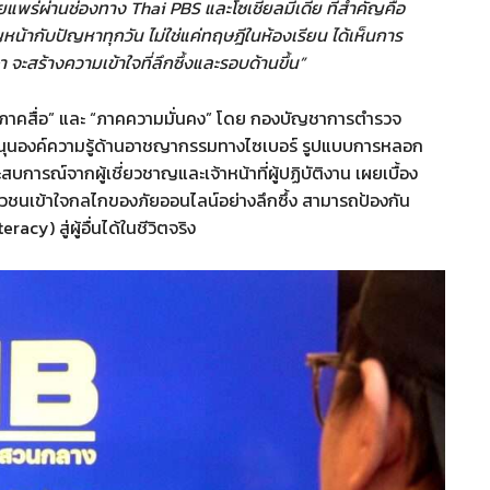
ยแพร่ผ่านช่องทาง Thai PBS และโซเชียลมีเดีย ที่สำคัญคือ
ชิญหน้ากับปัญหาทุกวัน ไม่ใช่แค่ทฤษฎีในห้องเรียน ได้เห็นการ
ะสร้างความเข้าใจที่ลึกซึ้งและรอบด้านขึ้น”
ง “ภาคสื่อ” และ “ภาคความมั่นคง” โดย กองบัญชาการตำรวจ
ุนองค์ความรู้ด้านอาชญากรรมทางไซเบอร์ รูปแบบการหลอก
บการณ์จากผู้เชี่ยวชาญและเจ้าหน้าที่ผู้ปฏิบัติงาน เผยเบื้อง
าวชนเข้าใจกลไกของภัยออนไลน์อย่างลึกซึ้ง สามารถป้องกัน
racy) สู่ผู้อื่นได้ในชีวิตจริง