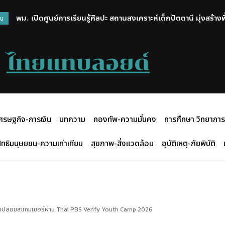
พม. เปิดศูนย์การเรียนรู้ศิลปะ สถานสงเคราะห์เด็กปัตตานี มุ่งสร้างพื้
สรุปภาวะการซื้อขายในตลาดหลักทรัพย์แห่งประเทศไทยประจำวันที่
วน
สร้างสรรค์กิจกรรมศิลปะ
ศรษฐกิจ-การเงิน
บทความ
กองทัพ-ความมั่นคง
การศึกษา วิทยาการ
ิทธิมนุษยชน-ความเท่าเทียม
สุขภาพ-สิ่งแวดล้อม
อุบัติเหตุ-ภัยพิบัติ
นข่าวปลอมสแกมเมอร์ผ่าน Thai PBS Verify Youth Camp 2026