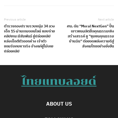
Previous article
Next article
ตำรวจกองปราบรวบหนุ่ม 34 ลวง
ศน. ดัน “Moral NextGen” ปั้น
เด็ก 15 ผ่านเกมออนไลน์ แอบถ่าย
เยาวชนผลิตสื่อคุณธรรมเชิง
คลิปขณะมีสัมพันธ์ ขู่ปล่อยคลิป
สร้างสรรค์ ชู “ชุมชนคุณธรรม
หลังเด็กตีตัวออกห่าง เจ้าตัว
บ้านฉัน” ต่อยอดพลังความดีสู่
ยอมรับคบหาจริง อ้างแค่ขู่ไม่เคย
สังคมไทยอย่างยั่งยืน
ปล่อยคลิป
ABOUT US