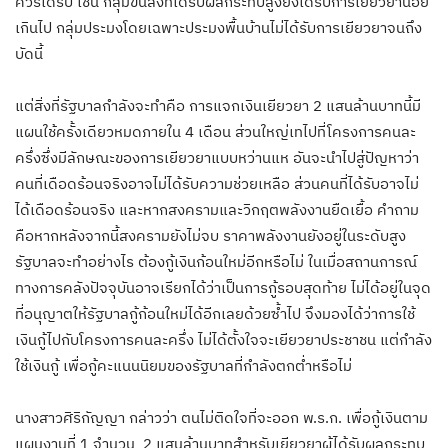
ควรได้รับ เช่น กลุ่มขนส่งที่ได้รับผลกระทบสูงยังได้รับการเยียวยาน้อย
เกินไป กลุ่มประมงโดยเฉพาะประมงพื้นบ้านไม่ได้รับการเยียวยาจนถึง
บัดนี้
แต่สิ่งที่รัฐบาลกำลังจะทำคือ การแจกเงินเยียวยา 2 แสนล้านบาทนี้มี
แผนใช้ครั้งเดียวหมดภายใน 4 เดือน ส่วนใหญ่เทไปที่โครงการคนละ
ครึ่งซึ่งมีลักษณะของการเยียวยาแบบหว่านแห อันจะนำไปสู่ปัญหาว่า
คนที่เดือดร้อนจริงอาจไม่ได้รับความช่วยเหลือ ส่วนคนที่ได้รับอาจไม่
ได้เดือดร้อนจริง และหากสงครามและวิกฤตพลังงานยืดเยื้อ คำถาม
คือหากหลังจากนี้สงครามยังไม่จบ ราคาพลังงานยังอยู่ในระดับสูง
รัฐบาลจะทำอย่างไร ต้องกู้เงินก้อนใหม่อีกหรือไม่ ในเมื่อสถานการณ์
ทางการคลังปัจจุบันอาจเรียกได้ว่าเป็นการกู้รอบสุดท้าย ไม่ได้อยู่ในจุด
ที่อนุญาตให้รัฐบาลกู้ก้อนใหม่ได้อีกเลยด้วยซ้ำไป จึงมองได้ว่าการใช้
เงินกู้ไปกับโครงการคนละครึ่ง ไม่ได้ตั้งใจจะเยียวยาประชาชน แต่กำลัง
ใช้เงินกู้ เพื่อกู้คะแนนนิยมของรัฐบาลที่กำลังตกต่ำหรือไม่
นางสาวศิริกัญญา กล่าวว่า ตนไม่ติดใจที่จะออก พ.ร.ก. เพื่อกู้เงินตาม
แผนงานที่ 1 จำนวน 2 แสนล้านบาทสำหรับเยียวยาผู้ได้รับผลกระทบ