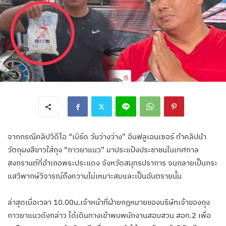
จากกรณีคลิปวิดีโอ “เบิร์ด วันว่างว่าง” อินฟลูเอนเซอร์ ทำคลิปนำ
วัตถุผงสีขาวใส่ถุง “กาวยาแนว” มาประแป้งประชาชนในเทศกาล
สงกรานต์ที่อำเภอพระประแดง จังหวัดสมุทรปราการ จนกลายเป็นกระ
แสวิพากษ์วิจารณ์ถึงความไม่เหมาะสมและเป็นอันตรายนั้น
ล่าสุดเมื่อเวลา 10.00น.เจ้าหน้าที่ฝ่ายกฎหมายของบริษัทเจ้าของถุง
กาวยาแนวดังกล่าว ได้เดินทางเข้าพบพนักงานสอบสวน สอท.2 เพื่อ