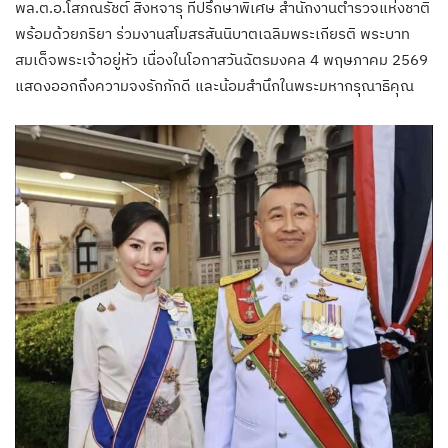
พล.ต.อ.โสภณรัชต์ สิงหจารุ ที่ปรึกษาพิเศษ สำนักงานตำรวจแห่งชาติ
พร้อมด้วยภริยา ร่วมงานสโมสรสันนิบาตเฉลิมพระเกียรติ พระบาท
สมเด็จพระเจ้าอยู่หัว เนื่องในโอกาสวันฉัตรมงคล 4 พฤษภาคม 2569
แสดงออกถึงความจงรักภักดี และน้อมสำนึกในพระมหากรุณาธิคุณ