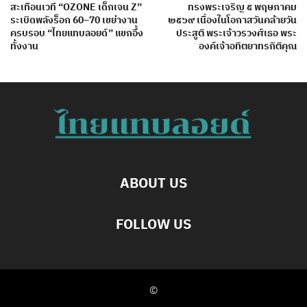
สะเทือนเวที “OZONE เด็กเจน Z”
ทรงพระเจริญ ๕ พฤษภาคม
ระเบิดพลังร็อก 60–70 เขย่างาน
๒๕๖๙ เนื่องในโอกาสวันคล้ายวัน
ครบรอบ “ไทยแทบลอยด์” แขกอึ้ง
ประสูติ พระเจ้าวรวงศ์เธอ พระ
ทั้งงาน
องค์เจ้าอทิตยาทรกิติคุณ
ABOUT US
FOLLOW US
©