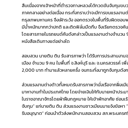
สืบเนื่องจากเจ้าหน้าที่ตำรวจทางหลวงได้กวดขันจับกุมข
ภาคกลางอย่างต่อเนื่อง กระทั่งทราบว่าจะมีการขนแรงงานต
กรุงเทพมหานคร จึงเฝ้าระวัง ออกตรวจในพื้นที่รับผิดช
มีน้ำหนักมากกว่าปกติ และติดฟิล์มมืดทึบ จึงเรียกตรวจค้นทร
โดยสารภายในรถยนต์คันดังกล่าวเป็นแรงงานต่างจำนวน 9 
หนังสือเดินทางแต่อย่างใด
สอบสวน นายติน ติน รับสารภาพว่า ได้รับการประสานงานจา
เมือง จำนวน 9 คน ในพื้นที่ จ.สิงห์บุรี และ จ.นครสวรรค์ 
2,000 บาท ทำมาแล้วหลายครั้ง จนกระทั่งมาถูกจับกุมดัง
ส่วนแรงงานต่างด้าวทั้งหมดรับสารภาพว่านั่งเรือจากฝั่งเ
มาหางานทำในประเทศไทย โดยจ่ายเงินให้กับนายหน้าประมาณ
ในราชอาณาจักรโดยฝ่าฝืนกฎหมาย ให้เข้าพักอาศัย ซ่อนเร้
จับกุม” แก่นายติน ติน ส่วนแรงงานชาวเมียนมาแจ้งข้อหา ”
รับอนุญาต” ก่อนนำตัวส่งพนักงานสอบสวน สภ.พระนครศ