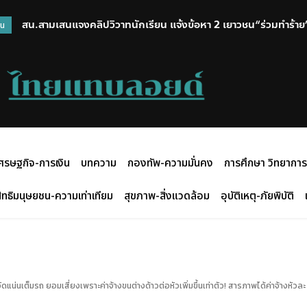
สน.สามเสนแจงคลิปวิวาทนักเรียน แจ้งข้อหา 2 เยาวชน“ร่วมทำร้าย”
วน
ศรษฐกิจ-การเงิน
บทความ
กองทัพ-ความมั่นคง
การศึกษา วิทยาการ
ิทธิมนุษยชน-ความเท่าเทียม
สุขภาพ-สิ่งแวดล้อม
อุบัติเหตุ-ภัยพิบัติ
น่นเต็มรถ ยอมเสี่ยงเพราะค่าจ้างขนต่างด้าวต่อหัวเพิ่มขึ้นเท่าตัว! สารภาพได้ค่าจ้างหัวละ