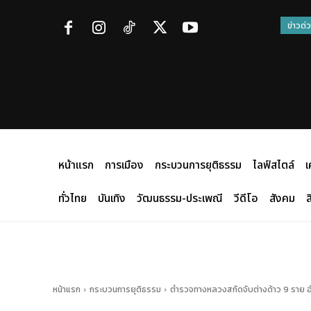
ข่าวด่
หน้าแรก
การเมือง
กระบวนการยุติธรรม
ไลฟ์สไตล์
เ
ทั่วไทย
บันเทิง
วัฒนธรรม-ประเพณี
วีดีโอ
สังคม
ส
หน้าแรก
กระบวนการยุติธรรม
ตำรวจทางหลวงสกัดจับต่างด้าว 9 ราย อัดแ