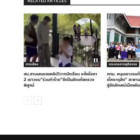
RELATED ARTICLES
การเมือง
กระบวนการยุติธรรม
สน.สามเสนแจงคลิปวิวาทนักเรียน แจ้งข้อหา
กทม. หนุนเยาวชนก้า
2 เยาวชน“ร่วมทำร้าย”ยึดปืนอัดแก๊สตรวจ
เด็กชาดุสิต” สะพานเ
พิสูจน์
สู่อัตลักษณ์เมืองอั