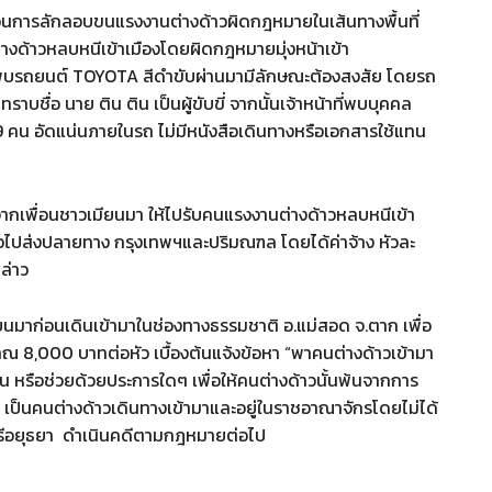
บวนการลักลอบขนแรงงานต่างด้าวผิดกฎหมายในเส้นทางพื้นที่
่างด้าวหลบหนีเข้าเมืองโดยผิดกฎหมายมุ่งหน้าเข้า
อบพบรถยนต์ TOYOTA สีดำขับผ่านมามีลักษณะต้องสงสัย โดยรถ
าบชื่อ นาย ติน ติน เป็นผู้ขับขี่ จากนั้นเจ้าหน้าที่พบบุคคล
คน อัดแน่นภายในรถ ไม่มีหนังสือเดินทางหรือเอกสารใช้แทน
กเพื่อนชาวเมียนมา ให้ไปรับคนแรงงานต่างด้าวหลบหนีเข้า
เพื่อไปส่งปลายทาง กรุงเทพฯและปริมณฑล โดยได้ค่าจ้าง หัวละ
กล่าว
มียนมาก่อนเดินเข้ามาในช่องทางธรรมชาติ อ.แม่สอด จ.ตาก เพื่อ
 8,000 บาทต่อหัว เบื้องต้นแจ้งข้อหา “พาคนต่างด้าวเข้ามา
น หรือช่วยด้วยประการใดๆ เพื่อให้คนต่างด้าวนั้นพ้นจากการ
 เป็นคนต่างด้าวเดินทางเข้ามาและอยู่ในราชอาณาจักรโดยไม่ได้
รีอยุธยา ดำเนินคดีตามกฎหมายต่อไป