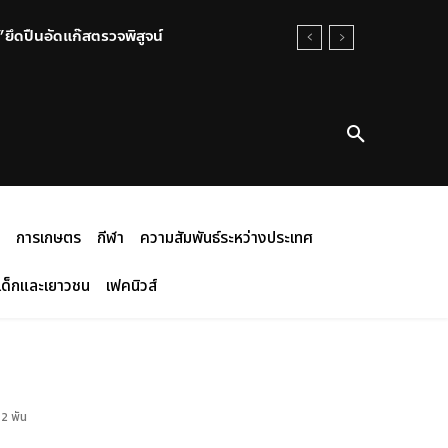
ยึดปืนอัดแก๊สตรวจพิสูจน์
การเกษตร
กีฬา
ความสัมพันธ์ระหว่างประเทศ
เด็กและเยาวชน
เฟคนิวส์
 2 พัน