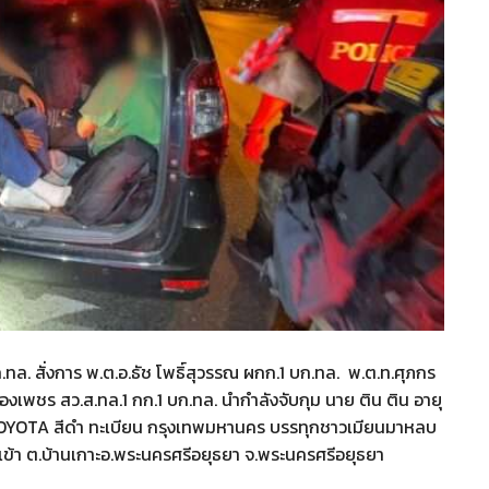
.ทล. สั่งการ พ.ต.อ.ธัช โพธิ์สุวรรณ ผกก.1 บก.ทล. พ.ต.ท.ศุภกร
องเพชร สว.ส.ทล.1 กก.1 บก.ทล. นำกำลังจับกุม นาย ติน ติน อายุ
 TOYOTA สีดำ ทะเบียน กรุงเทพมหานคร บรรทุกชาวเมียนมาหลบ
เข้า ต.บ้านเกาะอ.พระนครศรีอยุธยา จ.พระนครศรีอยุธยา