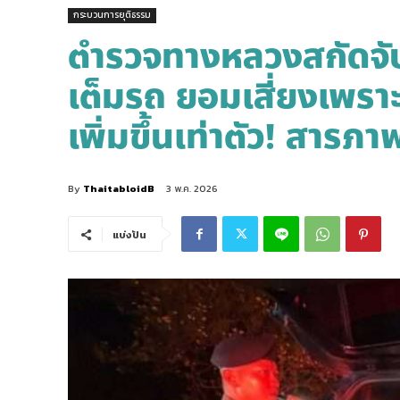
กระบวนการยุติธรรม
ตำรวจทางหลวงสกัดจับต
เต็มรถ ยอมเสี่ยงเพราะ
เพิ่มขึ้นเท่าตัว! สารภา
By
ThaitabloidB
3 พ.ค. 2026
แบ่งปัน