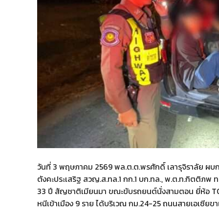
วันที่ 3 พฤษภาคม 2569 พล.ต.ต.พรศักดิ์ เลารุจิราลัย ผบก
ตังคะประเสริฐ สวญ.ส.ทล.1 กก.1 บก.ทล., พ.ต.ท.กิตติภพ ท
33 ปี สัญชาติเมียนมา ขณะขับรถยนต์นั่งสามตอน ยี่ห้อ
หนีเข้าเมือง 9 ราย ได้บริเวณ กม.24-25 ถนนสายเอเซียขา