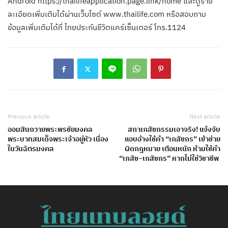
Android https://thailifeapplication.page.link/home และดูราย
ละเอียดเพิ่มเติมได้ผ่านเว็บไซต์ www.thailife.com หรือสอบถาม
ข้อมูลเพิ่มเติมได้ที่ ไทยประกันชีวิตแคร์เซ็นเตอร์ โทร.1124
Previous article
Next article
ออมสินถวายพระพรชัยมงคล
สภาเภสัชกรรมเอาจริง! แจ้งจับ
พระบาทสมเด็จพระเจ้าอยู่หัว เนื่อง
แอบอ้างใช้คำ “เภสัชกร” เข้าข่าย
ในวันฉัตรมงคล
ผิดกฎหมาย เตือนหนัก ห้ามใช้คำ
“เภสัช–เภสัชกร” หากไม่ใช่วิชาชีพ