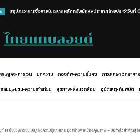
สรุปภาวะการซื้อขายในตลาดหลักทรัพย์แห่งประเทศไทยประจำวันที่ 06
มหาดไทยแจงไทม์ไลน์ปม P-MOVE ปะทะ อส. จับมือเคลียร์ใจ ก่อนส่
วน
ศรษฐกิจ-การเงิน
บทความ
กองทัพ-ความมั่นคง
การศึกษา วิทยาการ
ิทธิมนุษยชน-ความเท่าเทียม
สุขภาพ-สิ่งแวดล้อม
อุบัติเหตุ-ภัยพิบัติ
่นที่ 14 ชื่นชมเยาวชน ปลูกฝังความรู้กฎหมาย มุ่งสร้างพลเมืองคุณภาพ - ปั้นกำลังสำคัญ