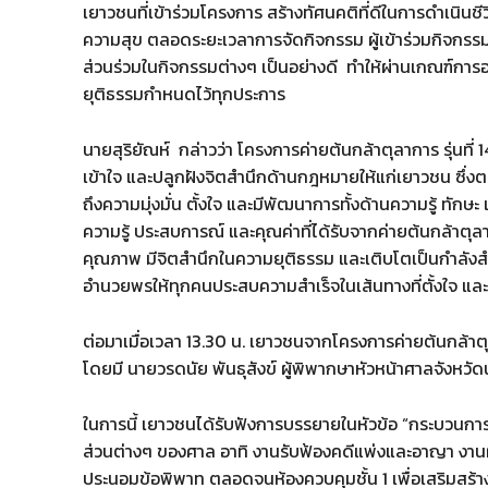
เยาวชนที่เข้าร่วมโครงการ สร้างทัศนคติที่ดีในการดำเนินชีวิต 
ความสุข ตลอดระยะเวลาการจัดกิจกรรม ผู้เข้าร่วมกิจกรร
ส่วนร่วมในกิจกรรมต่างๆ เป็นอย่างดี ทำให้ผ่านเกณฑ์การ
ยุติธรรมกำหนดไว้ทุกประการ
นายสุริยัณห์ กล่าวว่า โครงการค่ายต้นกล้าตุลาการ รุ่นที่ 
เข้าใจ และปลูกฝังจิตสำนึกด้านกฎหมายให้แก่เยาวชน ซึ่
ถึงความมุ่งมั่น ตั้งใจ และมีพัฒนาการทั้งด้านความรู้ ทัก
ความรู้ ประสบการณ์ และคุณค่าที่ได้รับจากค่ายต้นกล้าตุ
คุณภาพ มีจิตสำนึกในความยุติธรรม และเติบโตเป็นกำลั
อำนวยพรให้ทุกคนประสบความสำเร็จในเส้นทางที่ตั้งใจ และ
ต่อมาเมื่อเวลา 13.30 น. เยาวชนจากโครงการค่ายต้นกล้าตุ
โดยมี นายวรดนัย พันธุสังข์ ผู้พิพากษาหัวหน้าศาลจังหว
ในการนี้ เยาวชนได้รับฟังการบรรยายในหัวข้อ “กระบวนการ
ส่วนต่างๆ ของศาล อาทิ งานรับฟ้องคดีแพ่งและอาญา งาน
ประนอมข้อพิพาท ตลอดจนห้องควบคุมชั้น 1 เพื่อเสริมสร้า