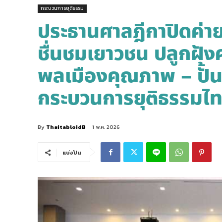
กระบวนการยุติธรรม
ประธานศาลฎีกาปิดค่ายต้
ชื่นชมเยาวชน ปลูกฝังค
พลเมืองคุณภาพ – ปั้
กระบวนการยุติธรรมไ
By
ThaitabloidB
1 พ.ค. 2026
แบ่งปัน