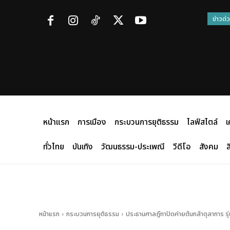
ข่าวด่
หน้าแรก
การเมือง
กระบวนการยุติธรรม
ไลฟ์สไตล์
เ
ทั่วไทย
บันเทิง
วัฒนธรรม-ประเพณี
วีดีโอ
สังคม
ส
หน้าแรก
กระบวนการยุติธรรม
ประธานศาลฎีกาปิดค่ายต้นกล้าตุลาการ รุ