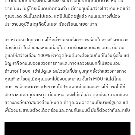
ความปลอดภัยของพี่น้องประชาชนชาวปทุมธานีคุณคิดบ้างไหม ผม
ฝากไปนะ ไม่รู้ใครเป็นคนคิดที่จะทำ แต่ถ้าปทุมมันสว่างไสวเกินเหตุแล้ว
คุณจะลด อันนั้นลดไปเถอะ แต่นี่มันมืดอยู่แล้ว ถนนหนทางพี่น้อง
ประชาชนอุบัติเหตุเกิดขึ้นเยอะ ร้องเรียนมาเยอะมาก
​นายก อบจ.ปทุมธานี ยังได้กล่าวเสริมถึงความพร้อมในการทำงานของ
ท้องถิ่นว่า ในส่วนของถนนที่อยู่ในความรับผิดชอบของ อบจ. นั้น ตน
ดูแลให้สว่างเกือบ 100% หากจุดไหนดับจะสั่งซ่อมทันทีในวันรุ่งขึ้น แต่
ปัญหาคือถนนของแขวงการทางและทางหลวงชนบทที่ไม่ยอมมอบ
อำนาจให้ อบจ. เข้าไปดูแล ผมโวยในที่ประชุมทุกครั้งว่าแขวงการทาง
คุณทำอะไรอยู่เมื่อคุณบอกไม่มีงบประมาณ งั้นทำ MOU กันได้ไหม
อบจ. พร้อมจะเอางบประมาณไปทำเฉพาะส่วนแสงสว่างให้ เพื่อไม่ให้
ประชาชนเกิดอุบัติเหตุ แต่นี่นอกจากจะไม่แก้แล้ว คุณยังจะมาลดแสง
สว่างลงอีกเอาสมองส่วนไหนคิด ถ้าคุณจะเอาตามนโยบายรัฐบาล แต่
พี่น้องประชาชนต้องเดือดร้อนและตายกันแบบนี้ มันก็ต้องว่ากันละครับ