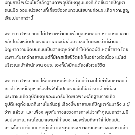
ปทุมธานี พร้อมโชว์หลักฐานภาพอุบัติเหตุรุนแรงที่เกิดขึ้นจากปัญหา
ถนนมืด วอนหน่วยงานที่เกี่ยวข้องทบทวนนโยบายก่อนจะเกิดความสูญ
เสียไปมากกว่านี้
​พล.ต.ท.คำรณวิทย์ ได้นำภาพถ่ายและข้อมูลสถิติอุบัติเหตุบนถนนสาย
หลักในจังหวัดปทุมธานีมาแสดงต่อสื่อมวลชน โดยระบุว่าที่ผ่านมา
ปัญหาความมืดบนถนนเป็นสาเหตุหลักที่ทำให้เกิดอุบัติเหตุซ้ำซาก โดย
เฉพาะกับรถจักรยานยนต์ที่มีเคสเสียชีวิตให้เห็นอย่างต่อเนื่อง แม้แต่
บริเวณหน้าสำนักงาน อบจ. เองก็ยังมีคนต้องสังเวยชีวิต
​พล.ต.ท.คำรณวิทย์ ให้สัมภาษณ์ถึงประเด็นนี้ว่า ผมไม่เข้าใจนะ ตอนนี้
เรากำลังแก้ปัญหาเรื่องไฟฟ้าในปทุมธานีมันไม่สว่าง แล้วพี่น้อง
ประชาชนเกิดอุบัติเหตุเยอะนะครับ โดยเฉพาะหลักฐานการเกิด
อุบัติเหตุทั้งหมดที่เราเห็นกันอยู่ เรื่องนี้พยายามแก้ปัญหากันมาถึง 3 ผู้
ว่าฯ แล้วนะ และเพิ่งจะคุยกับทางแขวงการทางไปว่าถ้าคุณบอกว่าไม่มี
งบประมาณ คุณโอนมาเอามาให้ อบจ. ผมพร้อมที่จะทำให้ปทุมมัน
สว่างไสว แต่นี่มันมืดอยู่แล้ว และคุณยังจะมาลดแสงสว่างลงอีก แล้ว