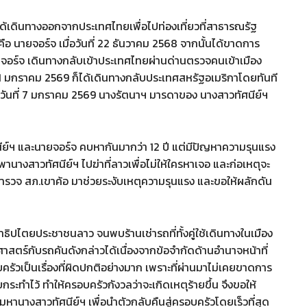
ณ์ ได้เดินทางออกจากประเทศไทยเพื่อไปท่องเที่ยวที่สาธารณรัฐ
 นายจอร์จ เมื่อวันที่ 22 ธันวาคม 2568 จากนั้นได้ขาดการ
ยจอร์จ เดินทางกลับเข้าประเทศไทยผ่านด่านตรวจคนเข้าเมือง
ี่ 1 มกราคม 2569 ก็ได้เดินทางกลับประเทศสหรัฐอเมริกาโดยทันที
อมาวันที่ 7 มกราคม 2569 นางรัตนาฯ มารดาของ นางสาวทัศนีย์ฯ
ีย์ฯ และนายจอร์จ คบหากันมากว่า 12 ปี แต่มีปัญหาความรุนแรง
พานางสาวทัศนีย์ฯ ไปฆ่าที่ลาวเพื่อไม่ให้ใครหาเจอ และก่อเหตุจะ
ที่ตำรวจ สภ.เขาค้อ มาช่วยระงับเหตุความรุนแรง และขอให้ผลักดัน
ธิปไตยประชาชนลาว จนพบร้านเช่ารถที่ทั้งคู่ใช้เดินทางในเมือง
าสตร์กับรถคันดังกล่าวได้เนื่องจากข้อจำกัดด้านอำนาจหน้าที่
รัวเป็นเรื่องที่ผิดปกติอย่างมาก เพราะที่ผ่านมาไม่เคยขาดการ
ระทำไว้ ทำให้ครอบครัวกังวลว่าจะเกิดเหตุร้ายขึ้น จึงขอให้
างสาวทัศนีย์ฯ เพื่อนำตัวกลับคืนสู่ครอบครัวโดยเร็วที่สุด