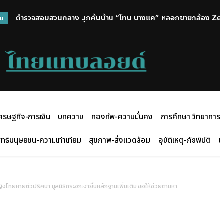
ตำรวจสอบสวนกลาง บุกค้นบ้าน “โทน บางแค” หลอกขายกล้อง Z
วน
ศรษฐกิจ-การเงิน
บทความ
กองทัพ-ความมั่นคง
การศึกษา วิทยาการ
ิทธิมนุษยชน-ความเท่าเทียม
สุขภาพ-สิ่งแวดล้อม
อุบัติเหตุ-ภัยพิบัติ
ทยหายตัวปริศนา มูลนิธิกระจกเงายื่นหลักฐานเพิ่มเติม ขอให้ช่วยตามหา