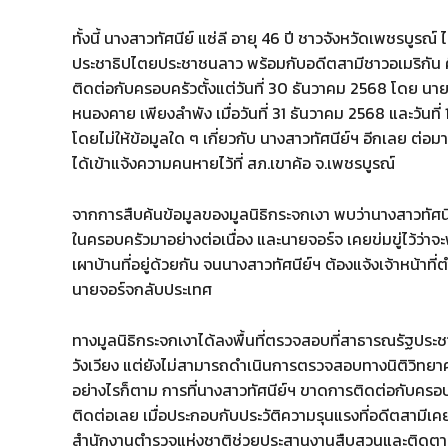
ทั้งนี้ นางสาวทัศนีย์ แซ่ลี อายุ 46 ปี ชาวจังหวัดเพชรบูร
ประชาธิปไตยประชาชนลาว พร้อมกับอดีตสามีชาวอเมริกัน คือ
ติดต่อกับครอบครัวตั้งแต่วันที่ 30 ธันวาคม 2568 โดย นา
หนองคาย เพียงลำพัง เมื่อวันที่ 31 ธันวาคม 2568 และวันท
โดยไม่ให้ข้อมูลใด ๆ เกี่ยวกับ นางสาวทัศนีย์ฯ อีกเลย ต่
ได้เข้าแจ้งความคนหายไว้ที่ สภ.เขาค้อ จ.เพชรบูรณ์
จากการสืบค้นข้อมูลของมูลนิธิกระจกเงา พบว่านางสาวทัศน
ในครอบครัวมาอย่างต่อเนื่อง และนายจอร์จ เคยข่มขู่ไว้ว่าจะ
เผาบ้านที่อยู่ด้วยกัน จนนางสาวทัศนีย์ฯ ต้องแจ้งเจ้าหน้า
นายจอร์จกลับประเทศ
ทางมูลนิธิกระจกเงาได้ลงพื้นที่ตรวจสอบที่สาธารณรัฐประชา
วังเวียง แต่ยังไม่สามารถดำเนินการตรวจสอบทางนิติวิทยาศ
อย่างไรก็ตาม การที่นางสาวทัศนีย์ฯ ขาดการติดต่อกับครอบค
ติดต่อเลย เมื่อประกอบกับประวัติความรุนแรงที่อดีตสามีเคยก
สำนักงานตำรวจแห่งชาติช่วยประสานงานสืบสวนและติดตามหาน