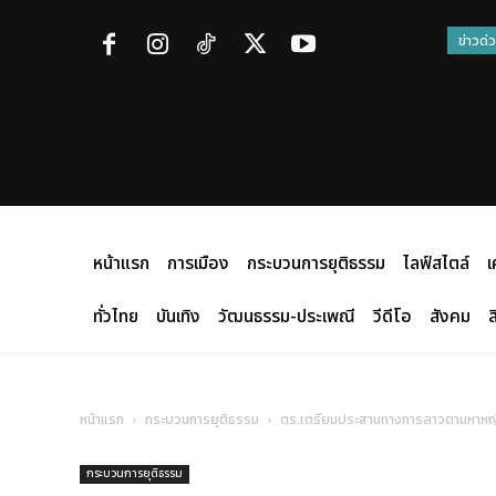
ข่าวด่
หน้าแรก
การเมือง
กระบวนการยุติธรรม
ไลฟ์สไตล์
เ
ทั่วไทย
บันเทิง
วัฒนธรรม-ประเพณี
วีดีโอ
สังคม
ส
หน้าแรก
กระบวนการยุติธรรม
ตร.เตรียมประสานทางการลาวตามหาหญิงไ
กระบวนการยุติธรรม