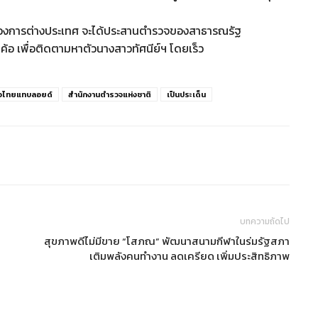
ยกองการต่างประเทศ จะได้ประสานตำรวจของสาธารณรัฐ
้อ เพื่อติดตามหาตัวนางสาวทัศนีย์ฯ โดยเร็ว
าวไทยแทบลอยด์
สำนักงานตำรวจแห่งชาติ
เป็นประเด็น
บทความถัดไป
สุขภาพดีไม่มีขาย “โสภณ” พัฒนาสนามกีฬาในร่มรัฐสภา
เติมพลังคนทำงาน ลดเครียด เพิ่มประสิทธิภาพ