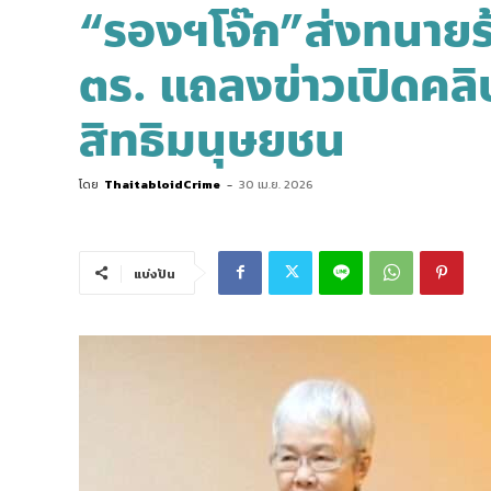
“รองฯโจ๊ก”ส่งทนายร
ตร. แถลงข่าวเปิดคลิ
สิทธิมนุษยชน
โดย
ThaitabloidCrime
-
30 เม.ย. 2026
แบ่งปัน