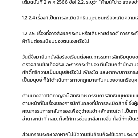
เติมฉบับที่ 2 พ.ศ.2566 ข้อ1.2.2. ระบุว่า “ห้ามให้ข่าว แถลงข่า
1.2.2.4 เรื่องที่เป็นการละเมิดสิทธิมนุษยชนหรือจะเกิดความเส
1.2.2.5. เรื่องที่อาจส่งผลกระทบหรือเสียหายต่อคดี การก
ฝ่าฝืนต่อระเบียบของตนเองหรือไม่
วันนี้จึงมายื่นหนังสือร้องเรียนต่อคณะกรรมการสิทธิมนุษยช
ตรวจสอบข้อเท็จจริงและการกระทำของ ทีมโฆษกสำนักงานตำ
ศักดิ์ศรีความเป็นมนุษย์หรือไม่ เพียงใด และหากพบการกระ
เป็นมนุษย์ ก็ให้ดำเนินการทางกฎหมายกับหน่วยงานหรือบุคค
ด้านนางสาวปิติกาญจน์ สิทธิเดช กรรมการสิทธิมนุษยชนแห่งชา
ตามหน้าที่ในเรื่องของการมีกาีแถลงที่มีการละเมิดสิทธิ์ ซึ่งผู้
คณะกรรมการกลั่นกรองเพื่อดูว่าจะเข้าหลักเกณใด 1.เป็นการ
อำนาจหน้าที่ กสม. ก็จะให้การช่วยเหลือทางอื่น ทั้งนี้ห่กเ
ส่วนกรอบระยะเวลาหากไม่มีความซับซ้อนก็จะใช้เวลาประมาณ 