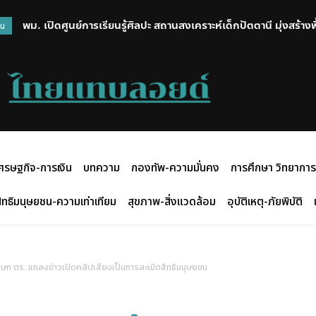
พม. เปิดศูนย์การเรียนรู้ศิลปะ สถานสงเคราะห์เด็กปัตตานี มุ่งสร้าง
วน
สร้างสรรค์กิจกรรมศิลปะ
ศรษฐกิจ-การเงิน
บทความ
กองทัพ-ความมั่นคง
การศึกษา วิทยาการ
ิทธิมนุษยชน-ความเท่าเทียม
สุขภาพ-สิ่งแวดล้อม
อุบัติเหตุ-ภัยพิบัติ
ฆษก ตร. แถลงข่าวเปิดคลิปเสียงเป็นการละเมิดสิทธิมนุษยชน