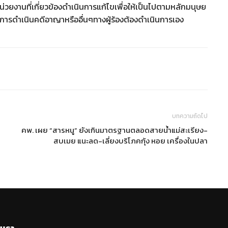
น่วยงานที่เกี่ยวข้องดำเนินการแก้ไขเพื่อให้เป็นไปตามหลักมนุษย
การดำเนินคดีอาญาหรืออื่นๆทางผู้ร้องต้องดำเนินการเอง
บทความถัดไป
คพ. เผย “สารหนู” ยังเกินมาตรฐานตลอดสายน้ำแม่สะเรียง-
สบเมย แนะลด-เลี่ยงบริโภคกุ้ง หอย เครื่องในปลา