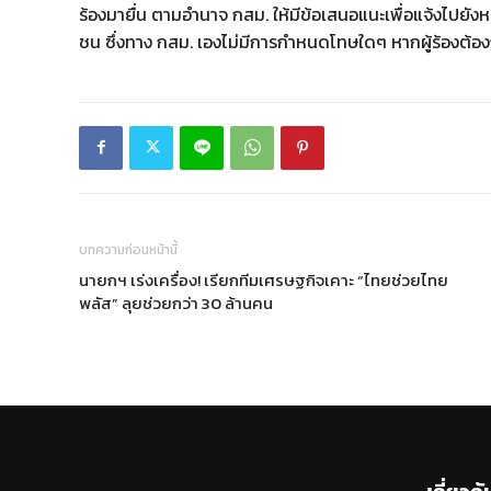
ร้องมายื่น ตามอำนาจ กสม. ให้มีข้อเสนอแนะเพื่อแจ้งไปยังห
ชน ซึ่งทาง กสม. เองไม่มีการกำหนดโทษใดๆ หากผู้ร้องต้อง
บทความก่อนหน้านี้
นายกฯ เร่งเครื่อง! เรียกทีมเศรษฐกิจเคาะ “ไทยช่วยไทย
พลัส” ลุยช่วยกว่า 30 ล้านคน