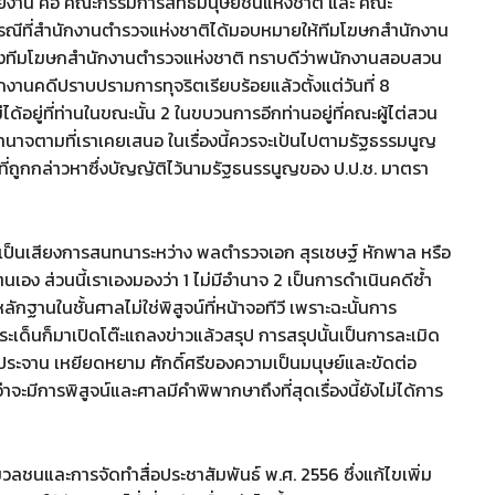
น่วยงาน คือ คณะกรรมการสิทธิมนุษยชนแห่งชาติ และ คณะ
ณีที่สำนักงานตำรวจแห่งชาติได้มอบหมายให้ทีมโฆษกสำนักงาน
9ซึ่งทีมโฆษกสำนักงานตำรวจแห่งชาติ ทราบดีว่าพนักงานสอบสวน
กงานคดีปราบปรามการทุจริตเรียบร้อยแล้วตั้งแต่วันที่ 8
่ได้อยู่ที่ท่านในขณะนั้น 2 ในขบวนการอีกท่านอยู่ที่คณะผู้ไต่สวน
อบอำนาจตามที่เราเคยเสนอ ในเรื่องนี้ควรจะเป้นไปตามรัฐธรรมนูญ
ที่ถูกกล่าวหาซึ่งบัญญัติไว้นามรัฐธนรรนูญของ ป.ป.ช. มาตรา
่าเป็นเสียงการสนทนาระหว่าง พลตำรวจเอก สุรเชษฐ์ หักพาล หรือ
ช่ตนเอง ส่วนนี้เราเองมองว่า 1 ไม่มีอำนาจ 2 เป็นการดำเนินคดีซ้ำ
กฐานในชั้นศาลไม่ใช่พิสูจน์ที่หน้าจอทีวี เพราะฉะนั้นการ
ระเด็นก็มาเปิดโต๊ะแถลงข่าวแล้วสรุป การสรุปนั้นเป็นการละเมิด
ประจาน เหยียดหยาม ศักดิ์ศรีของความเป็นมนุษย์และขัดต่อ
าจะมีการพิสูจน์และศาลมีคำพิพากษาถึงที่สุดเรื่องนี้ยังไม่ได้การ
วลชนและการจัดทำสื่อประชาสัมพันธ์ พ.ศ. 2556 ซึ่งแก้ไขเพิ่ม