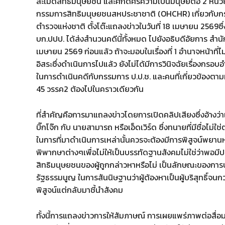
ละเมิดสิทธิมนุษยชน และศักดิ์ศรีความเป็นมนุษย์ต่อ 2 ห
กรรมการสิทธิมนุษยชนสหประชาชาติ (OHCHR) เกี่ยวกับกร
ตำรวจแห่งชาติ ตั้งโต๊ะแถลงข่าวในวันที่ 18 เมษายน 256
บก.ปปป. ได้ส่งสำนวนคดีนี้ทั้งหมด ไปยังอธิบดีอัยการ สำนั
เมษายน 2569 ก่อนแล้ว ถ้าจะมอบในเรื่องที่ 1 อำนาจหน้าที่ไม
อิสระซึ่งดำเนินการไปแล้ว ยังไม่ได้มีการวินิจฉัยเรื่องกร
ในการดำเนินคดีกับกรรมการ ป.ป.ช. และคนที่เกี่ยวข้องตาม
45 วรรค2 ต้องไปในคราวเดียวกัน
ที่สำคัญคือการมาแถลงข่าวโดยการเปิดคลิปเสียงซึ่งอ้างว
บิ๊กโจ๊ก กับ นายสามารถ หรือเอ็ดเวิร์ด ซึ่งทนายที่มีชื่อไม่ใ
ในการที่มาดำเนินการเหล่านั้นควรจะต้องมีการพิสูจน์พยานหลั
พิพากษาต่างๆเพื่อไม่ให้เป็นบรรทัดฐานสังคมไม่ใช่ว่าพอมีป
สิทธิมนุษยชนของผู้ถูกกล่าวหาหรือไม่ เป็นลักษณะของการ
รัฐธรรมนูญ ในการสันนิษฐานว่าผู้ต้องหาเป็นผู้บริสุทธิ์จนกว่
พิสูจน์แต่กลับมาชี้นำสังคม
ทั้งนี้การแถลงข่าวการให้สัมภาษณ์ การเผยแพร่ภาพต่อสื่อม