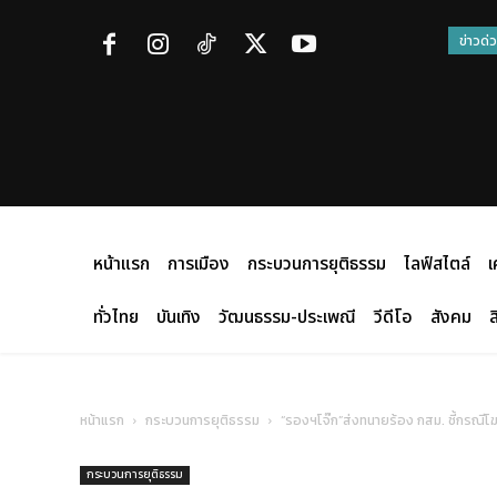
ข่าวด่
หน้าแรก
การเมือง
กระบวนการยุติธรรม
ไลฟ์สไตล์
เ
ทั่วไทย
บันเทิง
วัฒนธรรม-ประเพณี
วีดีโอ
สังคม
ส
หน้าแรก
กระบวนการยุติธรรม
“รองฯโจ๊ก”ส่งทนายร้อง กสม. ชี้กรณีโ
กระบวนการยุติธรรม