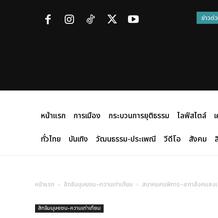
ข่าวด่
หน้าแรก
การเมือง
กระบวนการยุติธรรม
ไลฟ์สไตล์
เ
ทั่วไทย
บันเทิง
วัฒนธรรม-ประเพณี
วีดีโอ
สังคม
ส
หน้าแรก
สิทธิมนุษยชน-ความเท่าเทียม
สมาคมคนพิการ-สภาสังคมสงเครา
สิทธิมนุษยชน-ความเท่าเทียม