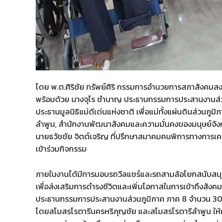
โดย พ.ต.ศิริชัย ทรัพย์ศิริ กรรมการอำนวยการสภาสังคม
พร้อมด้วย นางจุไร ชำนาญ ประธานกรรมการประสานงานส่วนภ
ประธานมูลนิธิแม่ดีเด่นแห่งชาติ เพื่อแม่ทั้งแผ่นดินส่วน
ลำพูน, สำนักงานพัฒนาสังคมและความมั่นคงของมนุษย์จังหว
นายธวัชชัย จิตต์เจริญ ที่ปรึกษาสมาคมคนพิการทางการเค
เข้าร่วมกิจกรรม
ภายในงานได้มีการมอบรถวีลแชร์และรถสามล้อโยกสนับสน
เพื่อส่งเสริมการดำรงชีวิตและเพิ่มโอกาสในการเข้าถึงสั
ประธานกรรมการประสานงานส่วนภูมิภาค ภาค 8 จำนวน 30 ถุ
โดยสโมสรโรตารีนครหริภุญชัย และสโมสรโรตารีลำพูน ให้ก