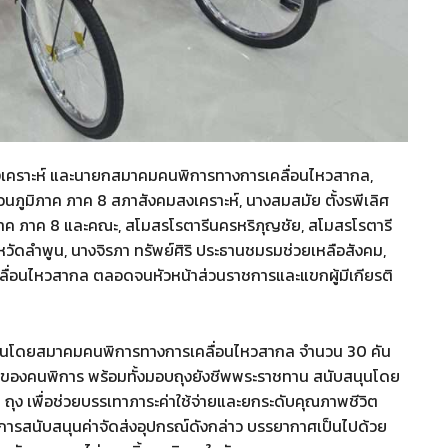
สงเคราะห์ และนายกสมาคมคนพิการทางการเคลื่อนไหวสากล,
ูมิภาค ภาค 8 สภาสังคมสงเคราะห์, นางสมสมัย ตั้งรพีเลิศ
ภูมิภาค ภาค 8 และคณะ, สโมสรโรตารีนครหริภุญชัย, สโมสรโรตารี
ัดลำพูน, นางจิรภา ทรัพย์ศิริ ประธานชมรมช่วยเหลือสังคม,
ลื่อนไหวสากล ตลอดจนหัวหน้าส่วนราชการและแขกผู้มีเกียรติ
ุนโดยสมาคมคนพิการทางการเคลื่อนไหวสากล จำนวน 30 คัน
งคมของคนพิการ พร้อมทั้งมอบถุงยังชีพพระราชทาน สนับสนุนโดย
ง เพื่อช่วยบรรเทาภาระค่าใช้จ่ายและยกระดับคุณภาพชีวิต
ารสนับสนุนค่าจัดส่งอุปกรณ์ดังกล่าว บรรยากาศเป็นไปด้วย