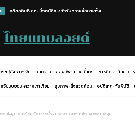
อดีตอธิบดี สถ. ชิ่งหนีสื่อ หลังรับทราบข้อหาเสร็จ
วน
ศรษฐกิจ-การเงิน
บทความ
กองทัพ-ความมั่นคง
การศึกษา วิทยาการ
ิทธิมนุษยชน-ความเท่าเทียม
สุขภาพ-สิ่งแวดล้อม
อุบัติเหตุ-ภัยพิบัติ
ะห์-มูลนิธิแม่ดีเด่น “โครงการน้ำพระทัยพระราชทาน” ช่วยคนพิการ ลำพูน