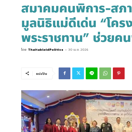
สมาคมคนพิการ-สภาส
มูลนิธิแม่ดีเด่น “โค
พระราชทาน” ช่วยคน
โดย
ThaitabloidPolitics
-
30 เม.ย. 2026
แบ่งปัน