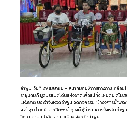
ลำพูน, วันที่ 29 เมษายน – สมาคมคนพิการทางการเคลื่อ
ราชูปถัมภ์ มูลนิธิแม่ดีเด่นแห่งชาติเพื่อแม่ทั้งแผ่นดิน 
แห่งชาติ ประจำจังหวัดลำพูน จัดกิจกรรม “โครงการน้ำพระท
จ.ลำพูน โดยมี นายปิยพงศ์ ชูวงศ์ ผู้ว่าราชการจังหวัดลำพูน
วิทยา ตำบลป่าสัก อำเภอเมือง จังหวัดลำพูน