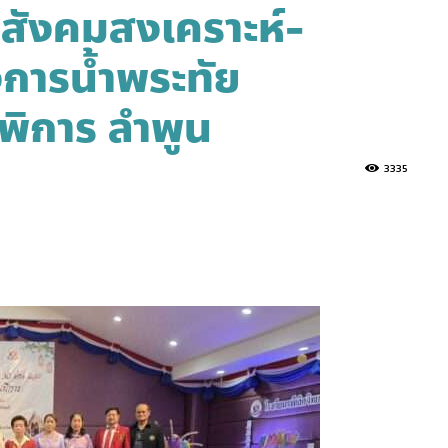
ังคมสงเคราะห์-
รงการน้ำพระทัย
พิการ ลำพูน
3335