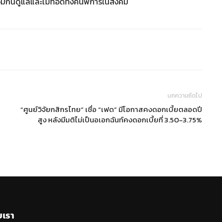
วมกันดูแลและไม่ทอดทิ้งคนพิการในสังคม
บทความถัดไป
“ศูนย์วิจัยกสิกรไทย” เชื่อ “เฟด” มีโอกาสคงดอกเบี้ยตลอดปี
สูง หลังมีมติไม่เป็นอเอกฉันท์คงดอกเบี้ยที่ 3.50-3.75%
บเรา