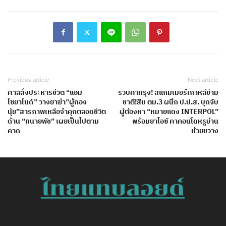
Previous article
Next article
ศาลสั่งประหารชีวิต “แอม
รวบคากรุง! สแกมเมอร์เกาหลีข้าม
ไซยาไนด์” วางยาฆ่า”ผู้กอง
ชาติ!สืบ ตม.3 ผนึก ป.ป.ส. บุกจับ
นุ้ย”สารภาพเหลือจำคุกตลอดชีวิต
ผู้ต้องหา “หมายแดง INTERPOL”
ด้าน “ทนายพัช” เผยเป็นไปตาม
พร้อมยาไอซ์ คาคอนโดหรูย่าน
คาด
ห้วยขวาง