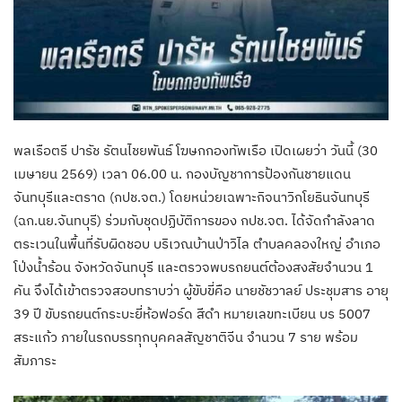
พลเรือตรี ปารัช รัตนไชยพันธ์ โฆษกกองทัพเรือ เปิดเผยว่า วันนี้ (30
เมษายน 2569) เวลา 06.00 น. กองบัญชาการป้องกันชายแดน
จันทบุรีและตราด (กปช.จต.) โดยหน่วยเฉพาะกิจนาวิกโยธินจันทบุรี
(ฉก.นย.จันทบุรี) ร่วมกับชุดปฏิบัติการของ กปช.จต. ได้จัดกำลังลาด
ตระเวนในพื้นที่รับผิดชอบ บริเวณบ้านป่าวิไล ตำบลคลองใหญ่ อำเภอ
โป่งน้ำร้อน จังหวัดจันทบุรี และตรวจพบรถยนต์ต้องสงสัยจำนวน 1
คัน จึงได้เข้าตรวจสอบทราบว่า ผู้ขับขี่คือ นายชัชวาลย์ ประชุมสาร อายุ
39 ปี ขับรถยนต์กระบะยี่ห้อฟอร์ด สีดำ หมายเลขทะเบียน บร 5007
สระแก้ว ภายในรถบรรทุกบุคคลสัญชาติจีน จำนวน 7 ราย พร้อม
สัมภาระ