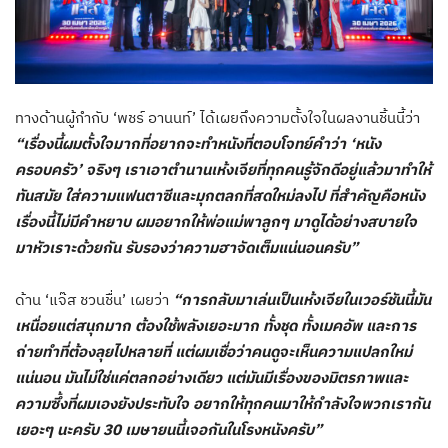
ทางด้านผู้กำกับ ‘พชร์ อานนท์’ ได้เผยถึงความตั้งใจในผลงานชิ้นนี้ว่า
“เรื่องนี้ผมตั้งใจมากที่อยากจะทำหนังที่ตอบโจทย์คำว่า ‘หนัง
ครอบครัว’ จริงๆ เราเอาตำนานเห้งเจียที่ทุกคนรู้จักดีอยู่แล้วมาทำให้
ทันสมัย ใส่ความแฟนตาซีและมุกตลกที่สดใหม่ลงไป ที่สำคัญคือหนัง
เรื่องนี้ไม่มีคำหยาบ ผมอยากให้พ่อแม่พาลูกๆ มาดูได้อย่างสบายใจ
มาหัวเราะด้วยกัน รับรองว่าความฮาจัดเต็มแน่นอนครับ”
ด้าน ‘แจ๊ส ชวนชื่น’ เผยว่า
“การกลับมาเล่นเป็นเห้งเจียในเวอร์ชันนี้มัน
เหนื่อยแต่สนุกมาก ต้องใช้พลังเยอะมาก ทั้งชุด ทั้งเมคอัพ และการ
ถ่ายทำที่ต้องลุยไปหลายที่ แต่ผมเชื่อว่าคนดูจะเห็นความแปลกใหม่
แน่นอน มันไม่ใช่แค่ตลกอย่างเดียว แต่มันมีเรื่องของมิตรภาพและ
ความซึ้งที่ผมเองยังประทับใจ อยากให้ทุกคนมาให้กำลังใจพวกเรากัน
เยอะๆ นะครับ 30 เมษายนนี้เจอกันในโรงหนังครับ”