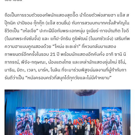
ถือเป็นการรวมตัวของทัพนักแสดงสุดจี๊ด นำโดยตัวพ่อสายฮา แจ๊ส ส
ปุ๊กนิค ปาปิยอง กุ๊กกุ๊ก (แจ๊ส ชวนชื่น) กับการสวมบทบาทครั้งสำคัญใน
ชีวิตเป็น “เห้งเจีย” ปะทะฝีมือกับพระเอกหนุ่ม จูเนียร์-กาจบัณฑิต ใจดี
(ในบทพระถังซัมจั๋ง) และ แก๊ป-จักริน ภูริพัฒน์ (ในบทซัวเจ๋ง) เสริมทัพ
ความฮาแบบคูณสองด้วย “โหน่ง ชะชะช่า” ที่หวนกลับมาแสดง
ภาพยนตร์อีกครั้งในรอบ 21 ปี พร้อมนักแสดงอีกคับคั่ง อาทิ ซานิ นิ
ภาภรณ์, พีจัง-กฤษณะ, น้องแตงไทย และเหล่านักแสดงรุ่นใหม่ ชิโน่,
มาริน, มิตะ, เวลา, มาร์ค, โนลิน ที่จะมาร่วมพิสูจน์ผลงานที่ผู้กำกับกา
รันตีว่าเป็น “หนังครอบครัวที่สนุกได้ทุกวัยและไม่มีคำหยาบ”