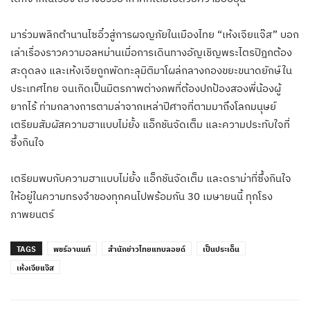
มาร่วมพลิกตำนานไซอิ๋วสู่การผจญภัยในเมืองไทย “เห้งเจียแจ๊ส” บอก
เล่าเรื่องราวความอลหม่านเมื่อการเดินทางอัญเชิญพระไตรปิฎกต้อง
สะดุดลง และเห้งเจียถูกพัดทะลุมิติมาโผล่กลางกองขยะขนาดยักษ์ใน
ประเทศไทย จนเกิดเป็นมิตรภาพต่างภพที่ต้องปกป้องสองพี่น้องผู้
ยากไร้ ท่ามกลางการตามล่าจากเหล่าปีศาจที่ตามมาถึงโลกมนุษย์
เตรียมสัมผัสความฮาแบบไม่ยั้ง แอ็กชันจัดเต็ม และความประทับใจที่
ซึ้งกินใจ
เตรียมพบกับความฮาแบบไม่ยั้ง แอ็กชันจัดเต็ม และดราม่าที่ซึ้งกินใจ
ให้อยู่ในความทรงจำของทุกคนไปพร้อมกัน 30 เมษายนนี้ ทุกโรง
ภาพยนตร์
TAGS
พชร์อานนท์
สำนักข่าวไทยแทบลอยด์
เป็นประเด็น
เห้งเจียแจ๊ส