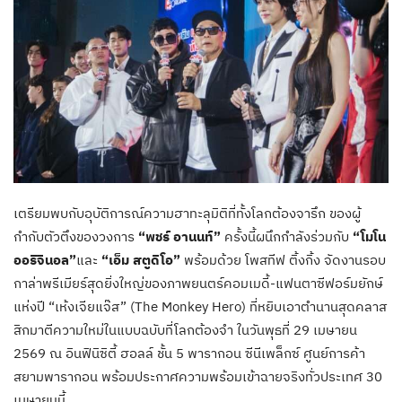
เตรียมพบกับอุบัติการณ์ความฮาทะลุมิติที่ทั้งโลกต้องจารึก ของผู้
กำกับตัวตึงของวงการ
“พชร์ อานนท์”
ครั้งนี้ผนึกกำลังร่วมกับ
“โมโน
ออริจินอล”
และ
“เอ็ม สตูดิโอ”
พร้อมด้วย โพสทีฟ ติ้งกิ้ง จัดงานรอบ
กาล่าพรีเมียร์สุดยิ่งใหญ่ของภาพยนตร์คอมเมดี้-แฟนตาซีฟอร์มยักษ์
แห่งปี “เห้งเจียแจ๊ส” (The Monkey Hero) ที่หยิบเอาตำนานสุดคลาส
สิกมาตีความใหม่ในแบบฉบับที่โลกต้องจำ ในวันพุธที่ 29 เมษายน
2569 ณ อินฟินิซิตี้ ฮอลล์ ชั้น 5 พารากอน ซีนีเพล็กซ์ ศูนย์การค้า
สยามพารากอน พร้อมประกาศความพร้อมเข้าฉายจริงทั่วประเทศ 30
เมษายนนี้