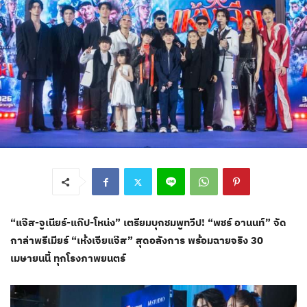
“แจ๊ส-จูเนียร์-แก๊ป-โหน่ง” เตรียมบุกชมพูทวีป! “พชร์ อานนท์” จัด
กาล่าพรีเมียร์ “เห้งเจียแจ๊ส” สุดอลังการ พร้อมฉายจริง 30
เมษายนนี้ ทุกโรงภาพยนตร์