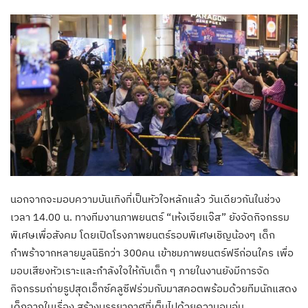
นอกจากจะมอบความบันเทิงที่เป็นหัวใจหลักแล้ว วันเดียวกันในช่วง
เวลา 14.00 น. ทางทีมงานภาพยนตร์ “เห้งเจียแจ๊ส” ยังจัดกิจกรรม
พิเศษเพื่อสังคม โดยเปิดโรงภาพยนตร์รอบพิเศษเชิญน้องๆ เด็ก
กำพร้าจากหลายมูลนิธิกว่า 300คน เข้าชมภาพยนตร์ฟรีก่อนใคร เพื่อ
มอบเสียงหัวเราะและกำลังใจให้กับเด็ก ๆ ภายในงานยังมีการจัด
กิจกรรมถ่ายรูปสุดเอ็กซ์คลูซีฟร่วมกับมาสคอตพร้อมด้วยทีมนักแสดง
เด็กจากในเรื่อง สร้างบรรยากาศที่เต็มไปด้วยความอบอุ่น