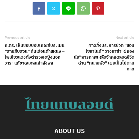
Previous article
Next article
ก.ตร. เห็นชอบปรับเกณฑ์ประเมิน
ศาลสั่งประหารชีวิต “แอม
“สายสืบสวน” ดันเลื่อนตำแหน่ง –
ไซยาไนด์” วางยาฆ่า”ผู้กอง
ไฟเขียวแต่งตั้งตำรวจหญิงนอก
นุ้ย”สารภาพเหลือจำคุกตลอดชีวิต
วาระ แก้ขาดแคลนกำลังพล
ด้าน “ทนายพัช” เผยเป็นไปตาม
คาด
ABOUT US