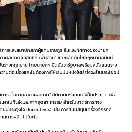
มาธิการและสมาชิกสภาผู้แทนราษฎร ยืนและทิศทางของนายก
ากาศสะอาดคือสิทธิขั้นพื้นฐาน” และผลักดันให้กฎหมายฉบับนี้
ยันร่างกฎหมาย โดยนายกฯ ยืนยันว่ารัฐบาลพร้อมสนับสนุนร่าง
ามต่อเนื่องและไม่ต้องการให้เริ่มนับหนึ่งใหม่ ซึ่งจะเป็นประโยชน์
ารนโยบายอากาศสะอาด” ที่มีนายกรัฐมนตรีเป็นประธาน เพื่อ
ารเผาในที่โล่งและภาคอุตสาหกรรม สำหรับมาตรการทาง
มีแรงจูงใจ (Incentives) เช่น การสนับสนุนเครื่องจักรกล
นทุนการผลิตไปในตัว
พรรคร่วมรัฐบาลมีมติไปในทิศทางเดียวกันในการผลักดัน