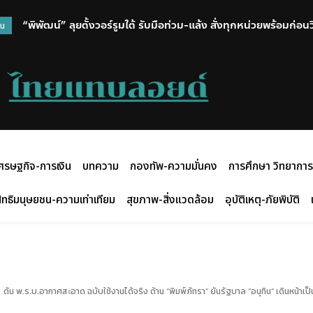
สำนักงานตำรวจแห่งชาติ ขับเคลื่อนการเตรียมพร้อมรับมือภัยคุกค
วน
ศรษฐกิจ-การเงิน
บทความ
กองทัพ-ความมั่นคง
การศึกษา วิทยาการ
ิทธิมนุษยชน-ความเท่าเทียม
สุขภาพ-สิ่งแวดล้อม
อุบัติเหตุ-ภัยพิบัติ
น พ.ร.บ.อากาศสะอาด ฉบับใช้งานได้จริง ด้าน “พิมพ์ภัทรา” ยันรัฐบาล “อนุทิน” เดินหน้าเป็