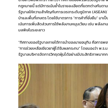
กฎหมายนี้ แต่มีการเน้นย้ำในรายละเอียดที่แตกต่างกัน
รัฐบาลให้ความสำคัญกับการเจรจาระดับภูมิภาค (ASEAN) โ
ป่าและพื้นที่เกษตร โดยใช้มาตรการ “การค้าที่ยั่งยืน” มา
เน้นการเพิ่มสัดส่วนการใช้พลังงานหมุนเวียน เช่น พลั
มลพิษในระยะยาว
“ทิศทางของรัฐบาลภายใต้การนำของนายอนุทิน คือการพยาย
“การช่วยเหลือเยียวยาผู้ได้รับผลกระทบ” โดยมองว่า พ.ร.บ
รัฐบาลบริหารจัดการวิกฤตฝุ่นได้อย่างมีประสิทธิภาพมาก