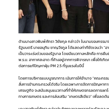
ด้านนางสาวพิมพ์ภัทรา วิชัยกุล กล่าวว่า ในนามของกรร
รัฐมนตรี นายอนุทิน ชาญวีรกูล ได้แสดงท่าทีชัดเจนว่า “อ
เป็นวาระเร่งด่วนของรัฐบาล โดยมีแนวทางหลักคือ การยืน
พ.ร.บ. อากาศสะอาด ที่ค้างอยู่จากการพิจารณา เพื่อให้เกิดคว
ต่อการแก้ปัญหาฝุ่น PM 2.5 ที่รุนแรงในปีนี้
โดยการบริหารแบบบูรณาการ เน้นการให้อำนาจ “คณะกรรมก
สั่งการข้ามกระทรวงได้จริง โดยเฉพาะการจัดการปัญหาก
เศรษฐกิจ จะสนับสนุนแนวทางที่ทำให้เกษตรกรลดการเผาโดย
ทางการเกษตร และการส่งเสริม “เกษตรสีเขียว” เพื่อลดต้
นางสาวพิมพ์ภัทรา กล่าวว่า ทิศทางของพรรคร่วมรัฐบาล 