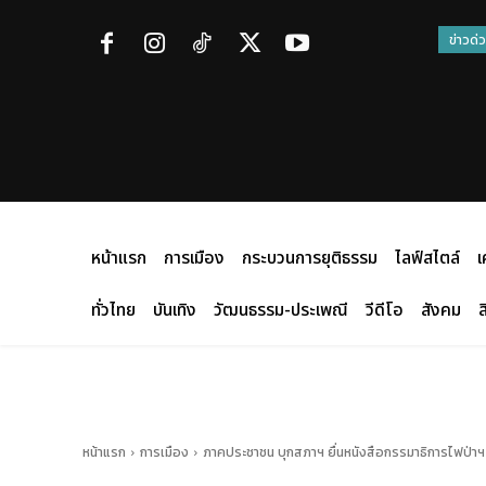
ข่าวด่
หน้าแรก
การเมือง
กระบวนการยุติธรรม
ไลฟ์สไตล์
เ
ทั่วไทย
บันเทิง
วัฒนธรรม-ประเพณี
วีดีโอ
สังคม
ส
หน้าแรก
การเมือง
ภาคประชาชน บุกสภาฯ ยื่นหนังสือกรรมาธิการไฟป่าฯ ดั