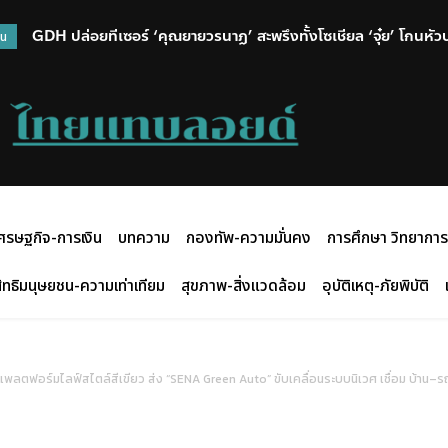
อดีตอธิบดี สถ. ชิ่งหนีสื่อ หลังรับทราบข้อหาเสร็จ
วน
ศรษฐกิจ-การเงิน
บทความ
กองทัพ-ความมั่นคง
การศึกษา วิทยาการ
ิทธิมนุษยชน-ความเท่าเทียม
สุขภาพ-สิ่งแวดล้อม
อุบัติเหตุ-ภัยพิบัติ
ู่แพลตฟอร์มไลฟ์สไตล์สีเขียว ส่ง “SENA Green Auto” ขับเคลื่อนระบบนิเวศ เชื่อม บ้าน–ร