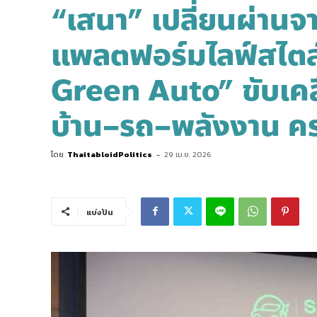
“เสนา” เปลี่ยนผ่านจ
แพลตฟอร์มไลฟ์สไตล์
Green Auto” ขับเคลื
บ้าน–รถ–พลังงาน ครบ
โดย
ThaitabloidPolitics
-
29 เม.ย. 2026
แบ่งปัน