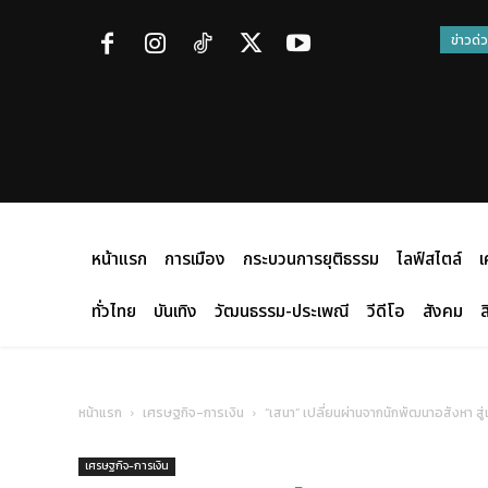
ข่าวด่
หน้าแรก
การเมือง
กระบวนการยุติธรรม
ไลฟ์สไตล์
เ
ทั่วไทย
บันเทิง
วัฒนธรรม-ประเพณี
วีดีโอ
สังคม
ส
หน้าแรก
เศรษฐกิจ-การเงิน
“เสนา” เปลี่ยนผ่านจากนักพัฒนาอสังหา ส
เศรษฐกิจ-การเงิน