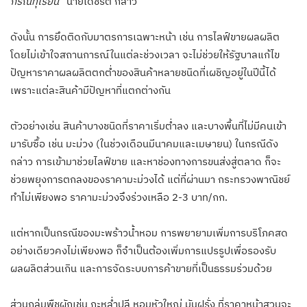
กรณีทุเรียน”
นายเดชรัต กล่าว
ดังนั้น การยึดติดกับมาตรการเฉพาะหน้า เช่น การไลฟ์ขายผลผลิต
โดยไม่เข้าใจสถานการณ์ในแต่ละช่วงเวลา จะไม่ช่วยให้รัฐบาลแก้ไข
ปัญหาราคาผลผลิตตกต่ำของสินค้าหลายชนิดที่เผชิญอยู่ในปีนี้ได้
เพราะแต่ละสินค้ามีปัญหาที่แตกต่างกัน
ตัวอย่างเช่น สินค้าบางชนิดที่ราคาเริ่มต่ำลง และบางพื้นที่ไม่มีคนเข้า
มารับซื้อ เช่น มะม่วง (ในช่วงเดือนมีนาคมและเมษายน) ในกรณีดัง
กล่าว การเข้ามาช่วยไลฟ์ขาย และหาช่องทางการขนส่งสู่ตลาด ก็จะ
ช่วยพยุงการตกลงของราคามะม่วงได้ แต่ที่ผ่านมา กระทรวงพาณิชย์
ทำไม่เพียงพอ ราคามะม่วงจึงร่วงเหลือ 2-3 บาท/กก.
แต่หากเป็นกรณีของมะพร้าวน้ำหอม การพยายามเพิ่มการบริโภคสด
อย่างเดียวคงไม่เพียงพอ ก็จำเป็นต้องเพิ่มการแปรรูปเพื่อรองรับ
ผลผลิตส่วนเกิน และการจัดระบบการค้าขายที่เป็นธรรมร่วมด้วย
ส่วนกลุ่มพืชผักเช่น กะหล่ำปลี หอมหัวใหญ่ มันฝรั่ง ที่ราคาหน้าสวนจะ