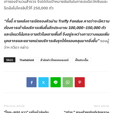
เท่าของจำนวนสำรวจ จึงได้ตั้งเป้าหมายขั้นต้นในการเร่งฉีดวัคซีนและ
ฉีดฝังไมโครชิปไว้ที่ 250,000 ตัว
“ทั้งนี้ ภายหลังการเปิดจองคิวผ่าน Traffy Fondue คาดว่าจะมีความ
ต้องการเข้ารับบริการเพิ่มขึ้นอีกประมาณ 100,000–150,000 ตัว
และมีแนวโน้มกระจายตัวในหลายพื้นที่ จึงอยู่ระหว่างการวางแผนเพิ่ม
บุคลากรและขยายหน่วยบริการเชิงรุกให้ครอบคลุมมากยิ่งขึ้น”
รองผู้
ว่าฯ ทวิดา กล่าว
TAGS
Thaitabloid
สำนักข่าวไทยแทบลอยด์
เป็นประเด็น
Previous article
Next article
“ไทย–สปป.ลาว” ผนึกกำลังดับ
“สุริยะ” แจงย้ายอธิบดีฝนหลวง