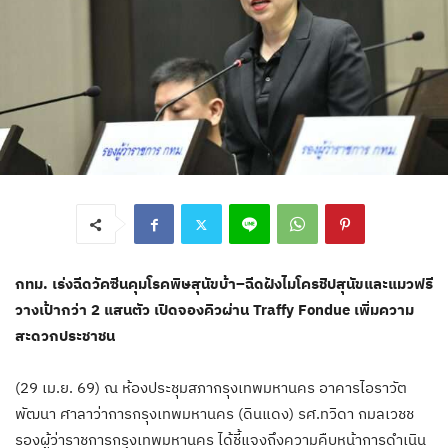
กทม. เร่งฉีดวัคซีนคุมโรคพิษสุนัขบ้า–ฉีดฝังไมโครชิปสุนัขและแมวฟรี
วางเป้ากว่า 2 แสนตัว เปิดจองคิวผ่าน Traffy Fondue เพิ่มความ
สะดวกประชาชน
(29 เม.ย. 69) ณ ห้องประชุมสภากรุงเทพมหานคร อาคารไอราวัต
พัฒนา ศาลาว่าการกรุงเทพมหานคร (ดินแดง) รศ.ทวิดา กมลเวชช
รองผู้ว่าราชการกรุงเทพมหานคร ได้ชี้แจงถึงความคืบหน้าการดำเนิน