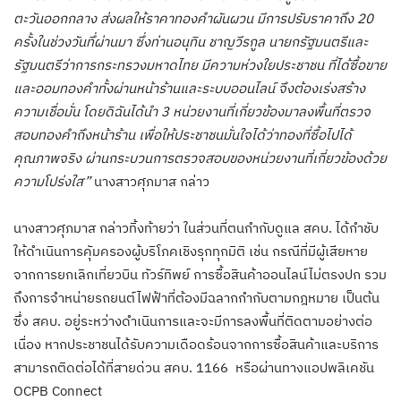
ตะวันออกกลาง ส่งผลให้ราคาทองคำผันผวน มีการปรับราคาถึง 20
ครั้งในช่วงวันทึ่ผ่านมา ซึ่งท่านอนุทิน ชาญวีรกูล นายกรัฐมนตรีและ
รัฐมนตรีว่าการกระทรวงมหาดไทย มีความห่วงใยประชาชน ที่ได้ซื้อขาย
และออมทองคำทั้งผ่านหน้าร้านและระบบออนไลน์ จึงต้องเร่งสร้าง
ความเชื่อมั่น โดยดิฉันได้นำ 3 หน่วยงานที่เกี่ยวข้องมาลงพื้นที่ตรวจ
สอบทองคำถึงหน้าร้าน เพื่อให้ประชาชนมั่นใจได้ว่าทองที่ซื้อไปได้
คุณภาพจริง ผ่านกระบวนการตรวจสอบของหน่วยงานที่เกี่ยวข้องด้วย
ความโปร่งใส”
นางสาวศุภมาส กล่าว
นางสาวศุภมาส กล่าวทิ้งท้ายว่า ในส่วนที่ตนกำกับดูแล สคบ. ได้กำชับ
ให้ดำเนินการคุัมครองผู้บริโภคเชิงรุกทุกมิติ เช่น กรณีที่มีผู้เสียหาย
จากการยกเลิกเที่ยวบิน ทัวร์ทิพย์ การซื้อสินค้าออนไลน์ไม่ตรงปก รวม
ถึงการจำหน่ายรถยนต์ไฟฟ้าที่ต้องมีฉลากกำกับตามกฎหมาย เป็นต้น
ซึ่ง สคบ. อยู่ระหว่างดำเนินการและจะมีการลงพื้นที่ติดตามอย่างต่อ
เนื่อง หากประชาชนได้รับความเดือดร้อนจากการซื้อสินค้าและบริการ
สามารถติดต่อได้ที่สายด่วน สคบ. 1166 หรือผ่านทางแอปพลิเคชัน
OCPB Connect