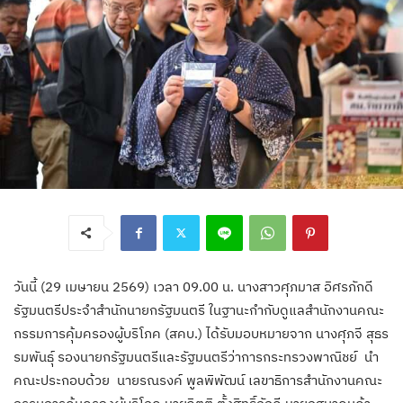
วันนี้ (29 เมษายน 2569) เวลา 09.00 น. นางสาวศุภมาส อิศรภักดี
รัฐมนตรีประจำสำนักนายกรัฐมนตรี ในฐานะกำกับดูแลสำนักงานคณะ
กรรมการคุ้มครองผู้บริโภค (สคบ.) ได้รับมอบหมายจาก นางศุภจี สุธร
รมพันธ์ุ รองนายกรัฐมนตรีและรัฐมนตรีว่าการกระทรวงพาณิชย์ นำ
คณะประกอบด้วย นายรณรงค์ พูลพิพัฒน์ เลขาธิการสำนักงานคณะ