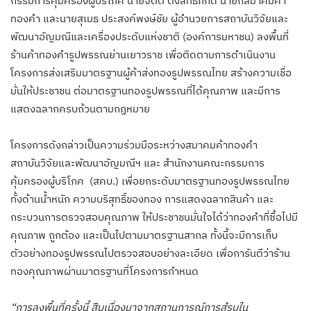
กรรมการคุ้มครองผู้บริโภค นายจิตติ ตั้งสิทธิ์ภักดี นายกสมาคมค้า
ทองคำ และนายสุเมธ ประสงค์พงษ์ชัย ผู้อำนวยการสถาบันวิจัยและ
พัฒนาอัญมณีและเครื่องประดับแห่งชาติ (องค์การมหาชน) ลงพื้นที่
ร้านค้าทองคำรูปพรรณย่านเยาวราช เพื่อติดตามการดำเนินงาน
โครงการส่งเสริมมาตรฐานผู้ค้าส่งทองรูปพรรณไทย สร้างความเชื่อ
มั่นให้ประชาชน ต่อมาตรฐานทองรูปพรรณที่ได้คุณภาพ และมีการ
แสดงฉลากครบถ้วนตามกฏหมาย
โครงการดังกล่าวเป็นความร่วมมือระหว่างสมาคมค้าทองคำ
สถาบันวิจัยและพัฒนาอัญมณีฯ และ สำนักงานคณะกรรมการ
คุ้มครองผู้บริโภค (สคบ.) เพื่อยกระดับมาตรฐานทองรูปพรรณไทย
ทั้งด้านน้ำหนัก ความบริสุทธิ์ของทอง การแสดงฉลากสินค้า และ
กระบวนการตรวจสอบคุณภาพ ให้ประชาชนมั่นใจได้ว่าทองคำที่ซื้อไปมี
คุณภาพ ถูกต้อง และเป็นไปตามมาตรฐานสากล ทั้งนี้จะมีการเก็บ
ตัวอย่างทองรูปพรรณไปตรวจสอบอย่างละเอียด เพื่อการันตีว่าร้าน
ทองคุณภาพผ่านมาตรฐานที่โครงการกำหนด
“การลงพื้นที่ครั้งนี้ สืบเนื่องมาจากสถานการณ์การสู้รบใน