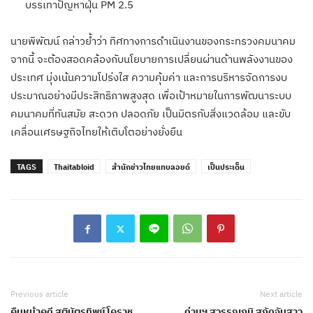
บรรเทาปัญหาฝุ่น PM 2.5
นายพิพัฒน์ กล่าวย้ำว่า ทิศทางการดำเนินงานของกระทรวงคมนาคม
จากนี้ จะต้องสอดคล้องกับนโยบายการเปลี่ยนผ่านด้านพลังงานของ
ประเทศ มุ่งเน้นความโปร่งใส ความคุ้มค่า และการบริหารจัดการงบ
ประมาณอย่างมีประสิทธิภาพสูงสุด เพื่อเป้าหมายในการพัฒนาระบบ
คมนาคมที่ทันสมัย สะดวก ปลอดภัย เป็นมิตรกับสิ่งแวดล้อม และขับ
เคลื่อนเศรษฐกิจไทยให้เติบโตอย่างยั่งยืน
TAGS
Thaitabloid
สำนักข่าวไทยแทบลอยด์
เป็นประเด็น
Previous article
Next article
คืบหน้าคดี สูติบัตรทิพย์ โคราช
ด่านฯ สุวรรณภูมิ สกัดจับสาว