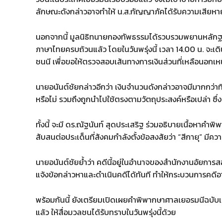
ลักษณะดังกล่าวอาจทำให้ น.ส.กัญญาภัคได้รับความเสียหาย 
นอกจากนี้ มูลนิธิทนายกองทัพธรรมได้รวบรวมพยานหลัก
ภาษาไทยครบถ้วนแล้ว โดยในวันพรุ่งนี้ เวลา 14.00 น. จ
ชนนี เพื่อขอให้ตรวจสอบเส้นทางการเงินส่วนที่เหลือนอกเห
นายอนันต์ชัยกล่าวอีกว่า เงินจำนวนดังกล่าวอาจมีมากกว่าท
หรือไม่ รวมถึงถูกนำไปใช้ตรงตามวัตถุประสงค์หรือเปล่า ซึ่ง
ทั้งนี้ จะมี ดร.ณัฐนันท์ สุดประเสริฐ ร่วมอธิบายเนื้อหาค
สับสนต่อประเด็นที่สังคมกำลังตั้งข้อสงสัยว่า “สีกายุ” มีคว
นายอนันต์ชัยย้ำว่า คดีนี้อยู่ในอำนาจของสำนักงานอั
แจ้งข้อกล่าวหาและดำเนินคดีได้ทันที ทำให้กระบวนการคดีอา
พร้อมกันนี้ ยังเตรียมเปิดเผยคำพิพากษาศาลเยอรมนีฉบับเ
แล้ว ให้สื่อมวลชนได้รับทราบในวันพรุ่งนี้ด้วย