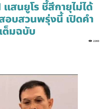
แสนยูโร ชี้สีกายุไม่ได้
สอบสวนพรุ่งนี้ เปิดคำ
ต็มฉบับ
2283