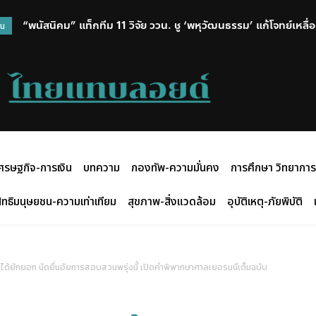
“พนัสนิคม” แท็กทีม 11 วิจัย ววน. ชู ‘พหุวัฒนธรรม’ แก้โจทย์เหลื่อมล
วน
ศรษฐกิจ-การเงิน
บทความ
กองทัพ-ความมั่นคง
การศึกษา วิทยาการ
ิทธิมนุษยชน-ความเท่าเทียม
สุขภาพ-สิ่งแวดล้อม
อุบัติเหตุ-ภัยพิบัติ
ยุไม่ได้ยักยอก นัดยื่นอัยการสอบสวนพรุ่งนี้ เปิดคำพิพากษาศาลเยอรมนีเต็มฉบับ