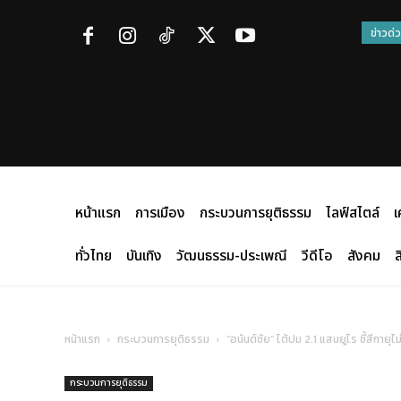
ข่าวด่
หน้าแรก
การเมือง
กระบวนการยุติธรรม
ไลฟ์สไตล์
เ
ทั่วไทย
บันเทิง
วัฒนธรรม-ประเพณี
วีดีโอ
สังคม
ส
หน้าแรก
กระบวนการยุติธรรม
“อนันต์ชัย” โต้ปม 2.1 แสนยูโร ชี้สีกา
กระบวนการยุติธรรม