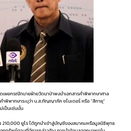
เปิดเผยกรณีทนายฝ่ายวัดนาป่าพงนำเอกสารคำพิพากษาศาล
ำพิพากษาระบุว่า น.ส.กัญญาภัค ชไนเดอร์ หรือ “สีกายุ”
่เป็นเช่นนั้น
210,000 ยูโร ได้ถูกนำเข้าสู่บัญชีของสมาคมหรือมูลนิธิพุทธ
กยอกทรัพย์ตามที่มีการกล่าวอ้าง การนำข้อมูลออกมาพูดใน