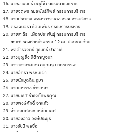
นายอามินทร์ มะยูโซ๊ะ กรรมการบริหาร
นายจตุพร กมลพันธ์ทิพย์ กรรมการบริหาร
นายประมวล พงศ์ถาวราเดช กรรมการบริหาร
ดร.เจนจิรา รัตนเพียร กรรมการบริหาร
นายสะถิระ เผือกประพันธุ์ กรรมการบริหาร
ขณะที่ รองหัวหน้าพรรค 12 คน ประกอบด้วย
พลตำรวจตรี สุรินทร์ ปาลาเร่
นางบุญยิ่ง นิติกาญจนา
นาวาอากาศเอก อนุดิษฐ์ นาครทรรพ
นายอัครา พรหมเผ่า
นายนัจมุดดีน อูมา
นายเอกราช ช่างเหลา
นายนเรศ ธำรงค์ทิพยคุณ
นายพงษ์ศักดิ์ จ่าแก้ว
จ่าเอกยศสิงห์ เหลี่ยมเลิศ
นายองอาจ วงษ์ประยูร
นางรัชนี พลซื่อ