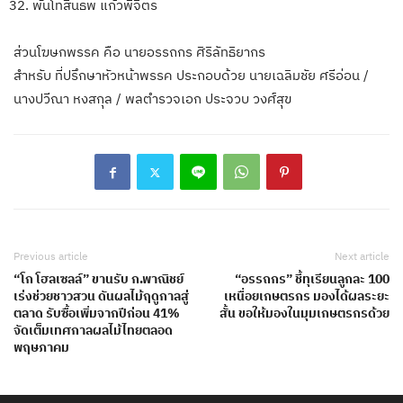
พันโทสินธพ แก้วพิจิตร
ส่วนโฆษกพรรค คือ นายอรรถกร ศิริลัทธิยากร
สำหรับ ที่ปรึกษาหัวหน้าพรรค ประกอบด้วย นายเฉลิมชัย ศรีอ่อน /
นางปวีณา หงสกุล / พลตำรวจเอก ประจวบ วงศ์สุข
Previous article
Next article
“โก โฮลเซลล์” ขานรับ ก.พาณิชย์
“อรรถกร” ชี้ทุเรียนลูกละ 100
เร่งช่วยชาวสวน ดันผลไม้ฤดูกาลสู่
เหนื่อยเกษตรกร มองได้ผลระยะ
ตลาด รับซื้อเพิ่มจากปีก่อน 41%
สั้น ขอให้มองในมุมเกษตรกรด้วย
จัดเต็มเทศกาลผลไม้ไทยตลอด
พฤษภาคม