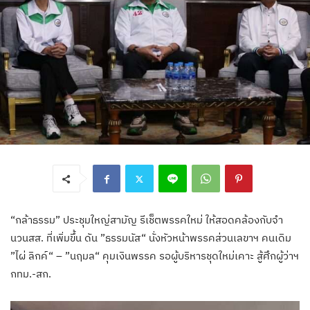
“กล้าธรรม” ประชุมใหญ่สามัญ รีเช็ตพรรคใหม่ ให้สอดคล้องกับจำ
นวนสส. ที่เพิ่มขึ้น ดัน ”ธรรมนัส“ นั่งหัวหน้าพรรคส่วนเลขาฯ คนเดิม
”ไผ่ ลิกค์“ – ”นฤมล“ คุมเงินพรรค รอผู้บริหารชุดใหม่เคาะ สู้ศึกผู้ว่าฯ
กทม.-สก.