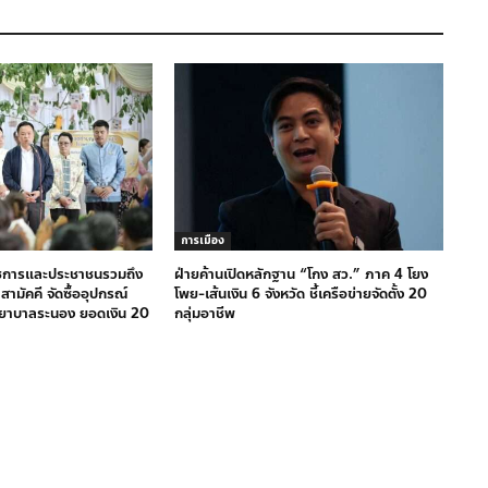
การเมือง
าชการและประชาชนรวมถึง
ฝ่ายค้านเปิดหลักฐาน “โกง สว.” ภาค 4 โยง
ามัคคี จัดซื้ออุปกรณ์
โพย-เส้นเงิน 6 จังหวัด ชี้เครือข่ายจัดตั้ง 20
ยาบาลระนอง ยอดเงิน 20
กลุ่มอาชีพ