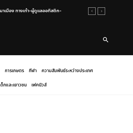
าเมือง ทางเท้า-ผู้ดูแลออทิสติก-
การเกษตร
กีฬา
ความสัมพันธ์ระหว่างประเทศ
เด็กและเยาวชน
เฟคนิวส์