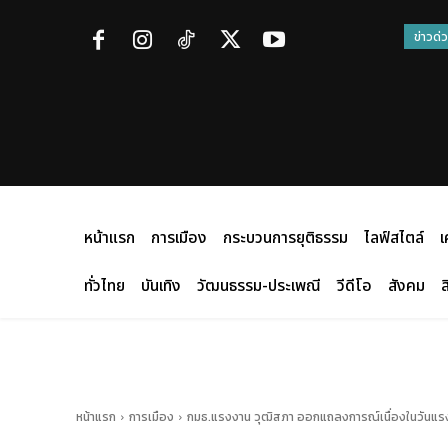
ข่าวด่
หน้าแรก
การเมือง
กระบวนการยุติธรรม
ไลฟ์สไตล์
เ
ทั่วไทย
บันเทิง
วัฒนธรรม-ประเพณี
วีดีโอ
สังคม
ส
หน้าแรก
การเมือง
กมธ.แรงงาน วุฒิสภา ออกแถลงการณ์เนื่องในวันแรง