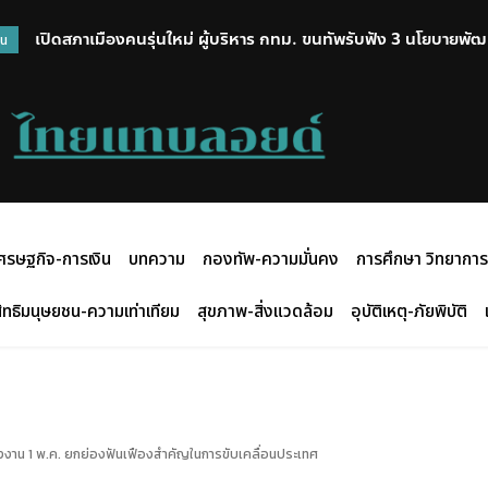
เปิดสภาเมืองคนรุ่นใหม่ ผู้บริหาร กทม. ขนทัพรับฟัง 3 นโยบายพัฒน
วน
จักรยาน
ศรษฐกิจ-การเงิน
บทความ
กองทัพ-ความมั่นคง
การศึกษา วิทยาการ
ิทธิมนุษยชน-ความเท่าเทียม
สุขภาพ-สิ่งแวดล้อม
อุบัติเหตุ-ภัยพิบัติ
งาน 1 พ.ค. ยกย่องฟันเฟืองสำคัญในการขับเคลื่อนประเทศ