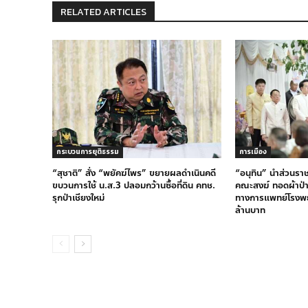
RELATED ARTICLES
กระบวนการยุติธรรม
การเมือง
“สุชาติ” สั่ง “พยัคฆ์ไพร” ขยายผลดำเนินคดี
“อนุทิน” นำส่วนร
ขบวนการใช้ น.ส.3 ปลอมกว้านซื้อที่ดิน คทช.
คณะสงฆ์ ทอดผ้าป่าส
รุกป่าเชียงใหม่
ทางการแพทย์โรงพ
ล้านบาท