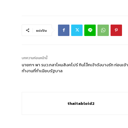
แบ่งปัน
บทความก่อนหน้านี้
นายกฯ พา รมว.กลาโหมสิงคโปร์ กินโจ๊กเจ้าดังบางรัก ก่อนเข้า
ทำงานที่ทำเนียบรัฐบาล
thaitabloid2