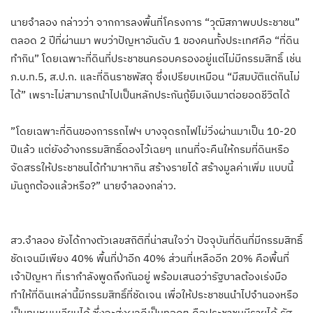
​นายจำลอง กล่าวว่า จากการลงพื้นที่โครงการ “วุฒิสภาพบประชาชน”
ตลอด 2 ปีที่ผ่านมา พบว่าปัญหาอันดับ 1 ของคนทั้งประเทศคือ “ที่ดิน
ทำกิน” โดยเฉพาะที่ดินที่ประชาชนครอบครองอยู่แต่ไม่มีกรรมสิทธิ์ เช่น
ภ.บ.ท.5, ส.ป.ก. และที่ดินราชพัสดุ ซึ่งเปรียบเหมือน “มีสมบัติแต่กินไม่
ได้” เพราะไม่สามารถนำไปเป็นหลักประกันกู้ยืมเงินมาต่อยอดชีวิตได้
​”โดยเฉพาะที่ดินของการรถไฟฯ บางจุดรถไฟไม่วิ่งผ่านมาเป็น 10-20
ปีแล้ว แต่ยังอ้างกรรมสิทธิ์ดองไว้เฉยๆ แทนที่จะคืนให้กรมที่ดินหรือ
จัดสรรให้ประชาชนได้ทำมาหากิน สร้างรายได้ สร้างมูลค่าเพิ่ม แบบนี้
มันถูกต้องแล้วหรือ?” นายจำลองกล่าว.
​สว.จำลอง ยังได้กางตัวเลขสถิติที่น่าสนใจว่า ปัจจุบันที่ดินที่มีกรรมสิทธิ์
ชัดเจนมีเพียง 40% พื้นที่ป่าอีก 40% ส่วนที่เหลืออีก 20% คือพื้นที่
เจ้าปัญหา ที่เรากำลังพูดถึงกันอยู่ พร้อมเสนอว่ารัฐบาลต้องเร่งมือ
ทำให้ที่ดินเหล่านี้มีกรรมสิทธิ์ที่ชัดเจน เพื่อให้ประชาชนนำไปจำนองหรือ
เป็นทุนหมุนเวียนได้ ซึ่งจะส่งผลดีเป็นทอดๆ คือประชาชนมีรายได้ รัฐ