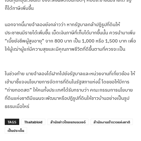
ก็ได้ภาษีเพิ่มขึ้น
นอกจากนี้นายจำลองยังกล่าวว่า หากรัฐบาลกล้าปฏิรูปที่ดินให้
ประชาชนมีรายได้เพิ่มขึ้น เม็ดเงินภาษีที่เก็บได้มากขึ้นนั้น ควรนำมาเพิ่ม
“เบี้ยยังชีพผู้สูงอายุ” จาก 800 บาท เป็น 1,000 หรือ 1,500 บาท เพื่อ
ให้ผู้เฒ่าผู้แก่มีความสุขและมีคุณภาพชีวิตที่ดีขึ้นตามที่ควรจะเป็น
​ในช่วงท้าย นายจำลองได้ฝากไปยังรัฐบาลและหน่วยงานที่เกี่ยวข้อง ให้
เข้ามาชี้แจงนโยบายการจัดการที่ดินในรัฐสภาแห่งนี้ โดยขอให้มีการ
“ถ่ายทอดสด” ให้คนทั้งประเทศได้รับทราบว่า คณะกรรมการนโยบาย
ที่ดินแห่งชาติมีแผนจะพัฒนาหรือปฏิรูปที่ดินให้ชาวบ้านอย่างเป็นรูป
ธรรมเมื่อไหร่
TAGS
Thaitabloid
สำนักข่าวไทยแทบลอยด์
สำนักงานตำรวจแห่งชาติ
เป็นประเด็น