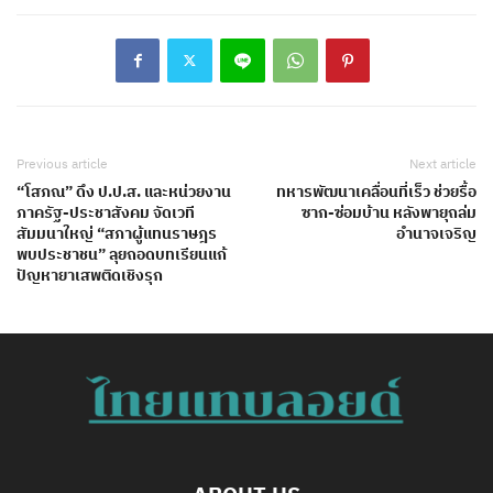
Previous article
Next article
“โสภณ” ดึง ป.ป.ส. และหน่วยงาน
ทหารพัฒนาเคลื่อนที่เร็ว ช่วยรื้อ
ภาครัฐ-ประชาสังคม จัดเวที
ซาก-ซ่อมบ้าน หลังพายุถล่ม
สัมมนาใหญ่ “สภาผู้แทนราษฎร
อำนาจเจริญ
พบประชาชน” ลุยถอดบทเรียนแก้
ปัญหายาเสพติดเชิงรุก