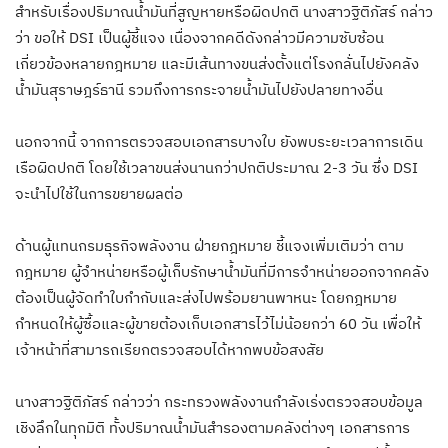
สำหรับเรื่องปริมาณน้ำมันที่สูญหายหรือผิดปกติ นางสาวฐิติภัสร์ กล่าว
ว่า ขอให้ DSI เป็นผู้ชี้แจง เนื่องจากคดีดังกล่าวมีความซับซ้อน
เกี่ยวข้องหลายกฎหมาย และมีเส้นทางขนส่งตั้งแต่โรงกลั่นไปยังคลัง
น้ำมันสุราษฎร์ธานี รวมถึงการกระจายน้ำมันไปยังปลายทางอื่น
นอกจากนี้ จากการตรวจสอบเอกสารบางใบ ยังพบระยะเวลาการเดิน
เรือผิดปกติ โดยใช้เวลาขนส่งนานกว่าปกติประมาณ 2-3 วัน ซึ่ง DSI
จะนำไปใช้ในการขยายผลต่อ
ด้านผู้แทนกรมธุรกิจพลังงาน ฝ่ายกฎหมาย ชี้แจงเพิ่มเติมว่า ตาม
กฎหมาย ผู้จำหน่ายหรือผู้เก็บรักษาน้ำมันที่มีการจำหน่ายออกจากคลัง
ต้องเป็นผู้จัดทำใบกำกับและส่งไปพร้อมยานพาหนะ โดยกฎหมาย
กำหนดให้ผู้ซื้อและผู้ขายต้องเก็บเอกสารไว้ไม่น้อยกว่า 60 วัน เพื่อให้
เจ้าหน้าที่สามารถเรียกตรวจสอบได้หากพบข้อสงสัย
นางสาวฐิติภัสร์ กล่าวว่า กระทรวงพลังงานกำลังเร่งตรวจสอบข้อมูล
เชิงลึกในทุกมิติ ทั้งปริมาณน้ำมันสำรองตามคลังต่างๆ เอกสารการ