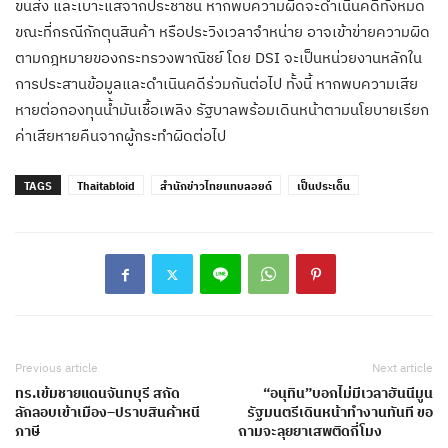
ขนส่ง และเบาะแสจากประชาชน หากพบความผิดจะดำเนินคดีทั้งหมด
ขณะที่กรณีกักตุนสินค้า หรือประวิงเวลาจำหน่าย อาจเข้าข่ายความผิด
ตามกฎหมายของกระทรวงพาณิชย์ โดย DSI จะเป็นหน่วยงานหลักใน
การประสานข้อมูลและดำเนินคดีร่วมกันต่อไป ทั้งนี้ หากพบความเสีย
หายต่อกองทุนน้ำมันเชื้อเพลิง รัฐบาลพร้อมเดินหน้าตามนโยบายเรียก
ค่าเสียหายคืนจากผู้กระทำผิดต่อไป
TAGS
Thaitabloid
สำนักข่าวไทยแทบลอยด์
เป็นประเด็น
Previous article
Next article
ทร.เข้มชายแดนจันทบุรี สกัด
“อนุทิน”บอกไม่มีเวลาฮันนีมูน
ลักลอบเข้าเมือง–ปราบสินค้าหนี
รัฐมนตรีเดินหน้าทำงานทันที ขอ
ภาษี
ถามจะลุยยาเสพติดกี่โมง