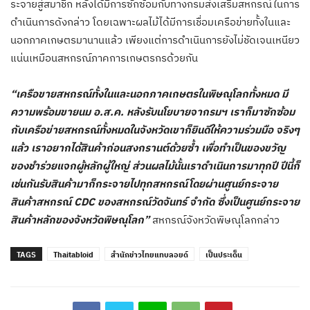
ระจายสู่สมาชิก หลังได้มีการซักซ้อมกับทางกรมส่งเสริมสหกรณ์ในการ
ดำเนินการดังกล่าว โดยเฉพาะผลไม้ได้มีการเชื่อมเครือข่ายทั้งในและ
นอกภาคเกษตรมานานแล้ว เพียงแต่การดำเนินการยังไม่ชัดเจนเหนียว
แน่นเหมือนสหกรณ์ภาคการเกษตรกรด้วยกัน
“เครือขายสหกรณ์ทั้งในและนอกภาคเกษตรในพิษณุโลกทั้งหมด มี
ความพร้อมขายนม อ.ส.ค. หลังรับนโยบายจากรมฯ เราก็มาซักซ้อม
กับเครือข่ายสหกรณ์ทั้งหมดในจังหวัดเขาก็ยินดีให้ความร่วมมือ จริงๆ
แล้ว เราอยากได้สินค้าก่อนสงกรานต์ด้วยซ้ำ เพื่อทำเป็นของขวัญ
ของชำร่วยแจกผู้หลักผู้ใหญ่ ส่วนผลไม้นั้นเราดำเนินการมาทุกปี ปีนี้ก็
เช่นกันรับสินค้ามาก็กระจายไปทุกสหกรณ์โดยผ่านศูนย์กระจาย
สินค้าสหกรณ์ CDC ของสหกรณ์วัดจันทร์ จำกัด ซึ่งเป็นศูนย์กระจาย
สินค้าหลักของจังหวัดพิษณุโลก”
สหกรณ์จังหวัดพิษณุโลกกล่าว
TAGS
Thaitabloid
สำนักข่าวไทยแทบลอยด์
เป็นประเด็น