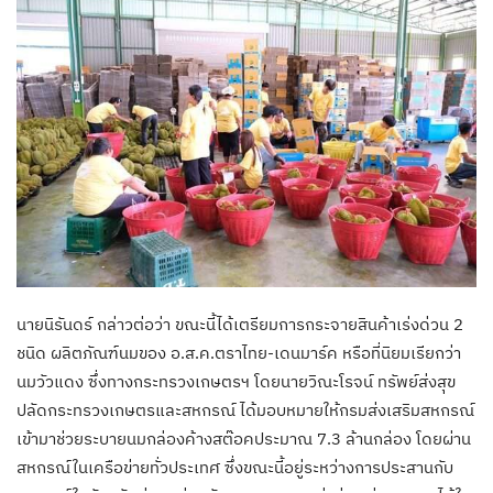
นายนิรันดร์ กล่าวต่อว่า ขณะนี้ได้เตรียมการกระจายสินค้าเร่งด่วน 2
ชนิด ผลิตภัณฑ์นมของ อ.ส.ค.ตราไทย-เดนมาร์ค หรือที่นิยมเรียกว่า
นมวัวแดง ซึ่งทางกระทรวงเกษตรฯ โดยนายวิณะโรจน์ ทรัพย์ส่งสุข
ปลัดกระทรวงเกษตรและสหกรณ์ ได้มอบหมายให้กรมส่งเสริมสหกรณ์
เข้ามาช่วยระบายนมกล่องค้างสต๊อคประมาณ 7.3 ล้านกล่อง โดยผ่าน
สหกรณ์ในเครือข่ายทั่วประเทศ ซึ่งขณะนี้อยู่ระหว่างการประสานกับ