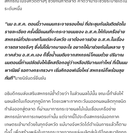
สหกรณ์ในจังหวัดต่างๆ ช่วยกันหาตลาด คาดว่าน่าจะช่วยระบายได้ใน
ระดับหนึ่ง
“นม อ.ส.ค. ตอนนี้วางแผนกระจายรอบใหม่ ที่ประชุมกันมันติดขัดใน
รายละเอียด ครั้งนี้มีแผนที่จะกระจายนมของ อ.ส.ค.ให้กับเครือข่าย
สหกรณ์ทั่วประเทศในแต่ละจังหวัด เราต้องการช่วย อ.ส.ค.ในเรื่อง
การตลาดจริงๆ ซึ่งไม่ได้มากมายอะไร อยากให้มาช่วยกันในหลาย ๆ
ภาคส่วน อ.ส.ค.เอง ก็ซื้อน้ำนมดิบจากสหกรณ์โคนมด้วย ปริมาณ
นมตอนนี้ท่านปลัดยังให้เช็คสต๊อกอยู่ว่าเหลือปริมาณเท่าไหร่ ที่เป็นนม
พาณิชย์ รอทางกระทรวงฯ เริ่มคิกออฟเมื่อไหร่ สหกรณ์ก็พร้อมลุย
ทันที”
นายนิรันดร์ยืนยัน
อธิบดีกรมส่งเสริมสหกรณ์ย้ำด้วยว่า ในส่วนผลไม้นั้น ขณะนี้กำลังให้
ผลผลิตในเกือบทุกภูมิภาค โดยเฉพาะภาคตะวันนออกผลผลิตทุกชนิด
กำลังออกสู่ตลาด ที่ผ่านมาการกระจายผลไม้เน้นเชื่อมเครือข่าย
สหกรณ์ภาคการเกษตรเท่านั้น แต่จากนี้ไปจะดึงสหกรณ์นอกภาค
เกษตรเข้ามาด้วยในทุกจังหวัด แม้บางจังหวัดได้ดำเนินการแล้วก็ตาม
ทั้งนี้ เพื่อสร้างพลังในการกระจายจากแหล่งผลิตสู่ผู้บริโภคสมาชิกทุก