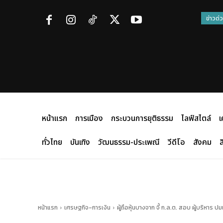
ข่าวด่
หน้าแรก
การเมือง
กระบวนการยุติธรรม
ไลฟ์สไตล์
เ
ทั่วไทย
บันเทิง
วัฒนธรรม-ประเพณี
วีดีโอ
สังคม
ส
หน้าแรก
เศรษฐกิจ-การเงิน
ผู้ถือหุ้นบางจาก จี้ ก.ล.ต. สอบ ผู้บริหาร