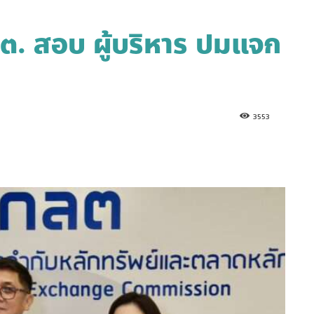
.ล.ต. สอบ ผู้บริหาร ปมแจก
3553