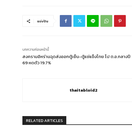
แบ่งปัน
บทความก่อนหน้านี้
สงครามอิหร่านฉุดส่งออกตู้เย็น-ตู้แช่แข็งไทย ไป ต.อ.กลางปี
69 หดตัว 19.7%
thaitabloid2
RELATED ARTICLES