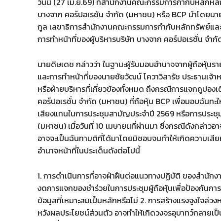
วันนี้ (27 เม.ย.69) ที่สำนักงานคณะกรรมการกำกับหลักหลัก
บางจาก คอร์ปอเรชัน จำกัด (มหาชน) หรือ BCP นำโดยนายดิ
กูล เลขาธิการสำนักงานคณะกรรมการกำกับหลักทรัพย์และต
การทำหน้าที่ของผู้บริหารบริษัท บางจาก คอร์ปอเรชั่น จำ
นายดิษเดช กล่าวว่า ในฐานะผู้รับมอบอำนาจจากผู้ถือหุ้นร
และการทำหน้าที่ของนายชัยวัฒน์ โควาวิสารัช ประธานเจ้าห
หรือฝ่ายบริหารที่เกี่ยวข้องทั้งหมด ถึงกรณีการแจกคูปองเ
คอร์ปอเรชั่น จำกัด (มหาชน) ที่ถือหุ้น BCP เพื่อมอบฉันทะให
เสียงแทนในการประชุมสามัญประจำปี 2569 หรือการประชุมผู
(มหาชน) เมื่อวันที่ 10 เมษายนที่ผ่านมา ซึ่งกรณีดังกล่าว
อาจจะเป็นฉันทามติที่ได้มาโดยมิชอบจนทำให้เกิดความเสีย
อำนาจหน้าที่ในประเด็นดังต่อไปนี้
1. การดำเนินการที่อาจฝ่าฝืนต่อแนวทางปฏิบัติ ของสำนักงา
งดการแจกของชำร่วยในการประชุมผู้ถือหุ้นเพื่อป้องกันการ
ข้อมูลที่เหมาะสมเป็นหลักหรือไม่ 2. การสร้างแรงจูงใจล่วงห
หวังผลประโยชน์ส่วนตัว อาจทำให้เกิดวงจรอุบาทว์กลายเป็