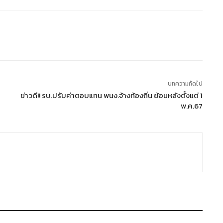
บทความถัดไป
ข่าวดี!! รบ.ปรับค่าตอบแทน พนง.จ้างท้องถิ่น ย้อนหลังตั้งแต่ 1
พ.ค.67