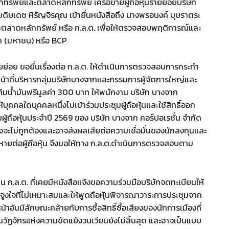
ทรัพย์และตลาดหลักทรัพย์ เครือข่ายผู้ถือหุ้นรายย่อยบริษัท
ษเดช หิรัญจิรคุณ เข้ายื่นหนังสือถึง นางพรอนงค์ บุษราตระ
ลาดหลักทรัพย์ หรือ ก.ล.ต. เพื่อให้ตรวจสอบพฤติการณ์และ
กัด (มหาชน) หรือ BCP
ายย่อย ขอยื่นเรื่องต่อ ก.ล.ต. ให้ดำเนินการตรวจสอบการกระทำ
น้าที่บริหารกลุ่มบริษัทบางจากและกรรมการผู้จัดการใหญ่และ
ติมน้ำมันฟรีมูลค่า 300 บาท ให้พนักงาน บริษัท บางจาก
้บุคคลใดบุคคลหนึ่งไปเข้าร่วมประชุมผู้ถือหุ้นและใช้สิทธิ์ออก
้ถือหุ้นประจำปี 2569 ของ บริษัท บางจาก คอร์ปอเรชั่น จำกัด
อาจจะไม่ถูกต้องและอาจส่งผลเสียต่อความเชื่อมั่นของนักลงทุนและ
หายต่อผู้ถือหุ้น จึงขอให้ทาง ก.ล.ต.ดำเนินการตรวจสอบตาม
น ก.ล.ต. ที่เคยมีหนังสือแจ้งขอความร่วมมือบริษัทจดทะเบียนให้
จูงใจที่ไม่เหมาะสมและให้พูดถือหุ้นพิจารณาวาระการประชุมจาก
น้าอันมีลักษณะคล้ายกับการซื้อสิทธิ์ซื้อเสียงของนักการเมืองที่
นวัฏจักรแห่งความขัดแย้งวนเวียนยังไม่สิ้นสุด และอาจเป็นแบบ