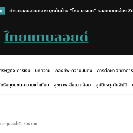
ตำรวจสอบสวนกลาง บุกค้นบ้าน “โทน บางแค” หลอกขายกล้อง Z
วน
ศรษฐกิจ-การเงิน
บทความ
กองทัพ-ความมั่นคง
การศึกษา วิทยาการ
ิทธิมนุษยชน-ความเท่าเทียม
สุขภาพ-สิ่งแวดล้อม
อุบัติเหตุ-ภัยพิบัติ
 ปมแจกคูปองน้ำมัน 300 บาท