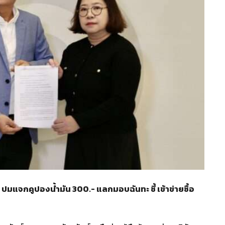
ก! ปมแจกคูปองน้ำมัน 300.- แลกมอบฉันทะ ชี้ เข้าข่ายซื้อ