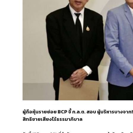
ผู้ถือหุ้นรายย่อย BCP จี้ ก.ล.ต. สอบ ผู้บริหารบางจา
สิทธิขายเสียงไร้ธรรมาภิบาล