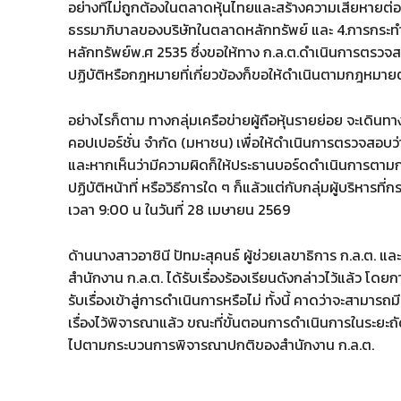
อย่างที่ไม่ถูกต้องในตลาดหุ้นไทยและสร้างความเสียหายต
ธรรมาภิบาลของบริษัทในตลาดหลักทรัพย์ และ 4.การกระท
หลักทรัพย์พ.ศ 2535 ซึ่งขอให้ทาง ก.ล.ต.ดำเนินการตรวจ
ปฏิบัติหรือกฎหมายที่เกี่ยวข้องก็ขอให้ดำเนินตามกฎหมายต
อย่างไรก็ตาม ทางกลุ่มเครือข่ายผู้ถือหุ้นรายย่อย จะเดิน
คอปเปอร์ชั่น จำกัด (มหาชน) เพื่อให้ดำเนินการตรวจสอบว่า เห
และหากเห็นว่ามีความผิดก็ให้ประธานบอร์ดดำเนินการตาม
ปฏิบัติหน้าที่ หรือวิธีการใด ๆ ก็แล้วแต่กับกลุ่มผู้บริหาร
เวลา 9:00 น ในวันที่ 28 เมษายน 2569
ด้านนางสาวอาชินี ปัทมะสุคนธ์ ผู้ช่วยเลขาธิการ ก.ล.ต. และ
สำนักงาน ก.ล.ต. ได้รับเรื่องร้องเรียนดังกล่าวไว้แล้ว 
รับเรื่องเข้าสู่การดำเนินการหรือไม่ ทั้งนี้ คาดว่าจะสามารถ
เรื่องไว้พิจารณาแล้ว ขณะที่ขั้นตอนการดำเนินการในระยะถ
ไปตามกระบวนการพิจารณาปกติของสำนักงาน ก.ล.ต.