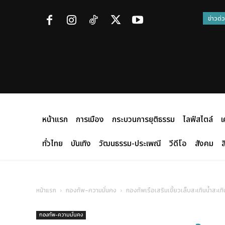
ข่าวด่
หน้าแรก
การเมือง
กระบวนการยุติธรรม
ไลฟ์สไตล์
เ
ทั่วไทย
บันเทิง
วัฒนธรรม-ประเพณี
วีดีโอ
สังคม
ส
หน้าแรก
กองทัพ-ความมั่นคง
กองทัพเรือเสริมเขี้ยวเล็บสะเทินน้ำส
กองทัพ-ความมั่นคง