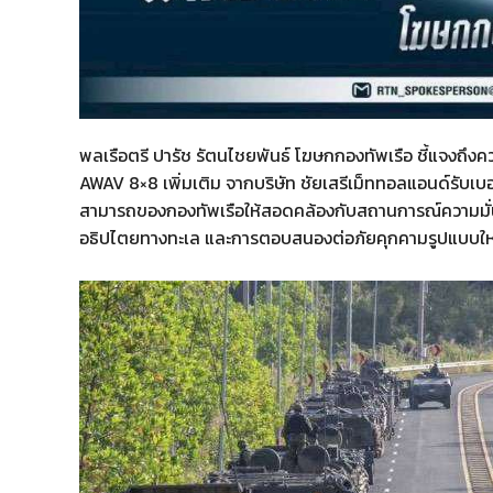
พลเรือตรี ปารัช รัตนไชยพันธ์ โฆษกกองทัพเรือ ชี้แจงถึ
AWAV 8×8 เพิ่มเติม จากบริษัท ชัยเสรีเม็ททอลแอนด์รับเบอร
สามารถของกองทัพเรือให้สอดคล้องกับสถานการณ์ความมั่
อธิปไตยทางทะเล และการตอบสนองต่อภัยคุกคามรูปแบบใหม