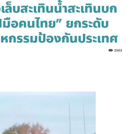
วเล็บสะเทินน้ำสะเทินบก
ีมือคนไทย” ยกระดับ
าหกรรมป้องกันประเทศ
2303