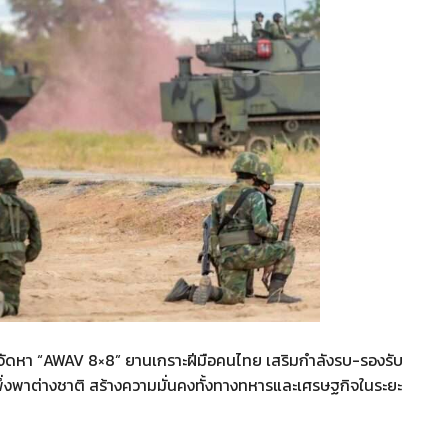
ยมจัดหา “AWAV 8×8” ยานเกราะฝีมือคนไทย เสริมกำลังรบ-รองรับ
่งพาต่างชาติ สร้างความมั่นคงทั้งทางทหารและเศรษฐกิจในระยะ