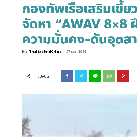
กองทัพเรือเสริมเขี้ย
จัดหา “AWAV 8×8 ฝ
ความมั่นคง-ดันอุตส
โดย
ThaitabloidCrime
-
27 เม.ย. 2026
แบ่งปัน