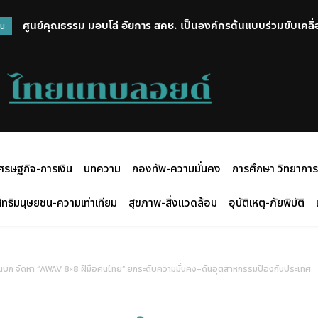
ศูนย์คุณธรรม มอบโล่ อัยการ สคช. เป็นองค์กรต้นแบบร่วมขับเคลื่อน
“ยศชนัน” ร่วมพิธีรดน้ำศพ “ครูทิวาพร” เหยื่อเหตุสลด รร.เทพศิริน
วน
ครอบครัวผู้เสียชีวิต
ศรษฐกิจ-การเงิน
บทความ
กองทัพ-ความมั่นคง
การศึกษา วิทยาการ
ิทธิมนุษยชน-ความเท่าเทียม
สุขภาพ-สิ่งแวดล้อม
อุบัติเหตุ-ภัยพิบัติ
ะเทินบก จัดหา “AWAV 8×8 ฝีมือคนไทย” ยกระดับความมั่นคง-ดันอุตสาหกรรมป้องกันประเทศ