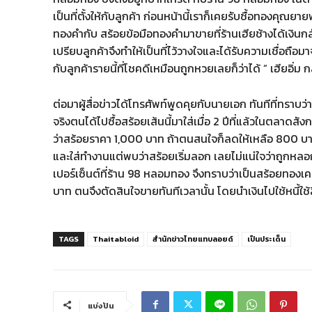
เป็นที่ตั้งให้กับลูกค้า ก่อนหน้านี้เราก็เคยรับซื้อทองคุ
ทองคำกับ สร้อยข้อมือทองคำมาขายที่ร้านเฮียช้างได้เงินกล
เปรียบลูกค้าจึงทำให้เป็นที่ไว้วางใจและได้รับความเชื่อถือมาจนถ
กับลูกค้ารายนี้ที่โชคดีเหมือนถูกหวยเลยก็ว่าได้ ” เฮียอิ่ม ก
ต่อมาผู้สื่อข่าวได้โทรศัพท์พูดคุยกับนายเอก ทันทีที่ทราบว่าเป
จริงตนได้ไปซื้อสร้อยเส้นนี้มาใส่เมื่อ 2 ปีที่แล้วในตลาด
ว่าสร้อยราคา 1,000 บาท ถ้าตนสนใจก็ลดให้เหลือ 800 บาท
และใส่ทำงานแต่พบว่าสร้อยเริ่มลอก เลยไม่แน่ใจว่าถูกหลอกห
เปอร์เซ็นต์ที่ร้าน 98 หลอมทอง จึงทราบว่าเป็นสร้อยทองเ
บาท ตนจึงตัดสินใจขายทันทีเวลานั้น โดยนำเงินไปใช้หนี้ใช้
TAGS
Thaitabloid
สำนักข่าวไทยแทบลอยด์
เป็นประเด็น
แบ่งปัน