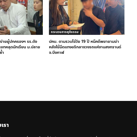
กระบวนการยุติธรรม
ข่ายผู้ปกครองฯ รร.ดัง
ปคบ. ตามรวบโจ๋วัย 19 ปี หนีคดีพยายามฆ่า
ีแชทหลุดนักเรียน ม.ปลาย
หลังใช้มีดแทงอริกลางวงรถแห่งานสงกรานต์
ซ้ำ
จ.บึงกาฬ
บเรา