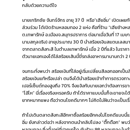
กลับด้วยความดีใจ
นายเกริกชัย จันทร์จักร อายุ 37 ปี หรือ”เฮียอิ่ม” เปิดเผยกับผ
ส่วนร่วม ได้เปิดร้านหลอมทอง 2 แห่ง คือที่ร้าน “เฮียช้
ต.เทพารักษ์ อ.เมืองจ.สมุทรปราการ ต่อมาเมื่อวันที่ 17 เ
นามสกุลจริง) อายุประมาณ 30 ปี นำสร้อยเงินสแตนเลสมาให
จากตลาดสังกะสี ในตำบลเทพารักษ์ เมื่อ 2 ปีที่แล้ว ใน
ตัวนายเอกเองได้ใส่สร้อยเส้นนี้ขี่รถส่งอาหารมานานกว่า 2 
จนกระทั่งพบว่า สร้อยเงินที่ใส่อยู่เริ่มเปลี่ยนสีลอกออกเป
สร้อยเงินแท้หรือเปล่า ตนจึงได้นำสร้อยเข้าทำการตรวจทาง
เปอร์เซ็นต์ทองสูงถึง 70% จึงแจ้งกับนายเอกว่าต้องการขาย
“โอ้โห” นี่เรื่องจริงเหรอครับ ถ้าได้ราคาแบบนั้นก็จะขายจะ
ยากหมากแพง ถือว่าตนโชคดีมากๆ ไม่คิดไม่ฝันว่าจะเป็นเรื
ถ้าไปเดินตลาดสังกะสีอีกหาซื้อสร้อยอีกคงไม่โชคดีแบบนี้แ
อิ่ม ยังกล่าวต่อว่า หลังจากตนนำคลิปไปลง “ติ๊กต๊อก” พบว่า
หลอมทอง ซึ่งตั้งอยู่ที่ปากเกร็ด กับร้าน 98 หลอมทอง ใ