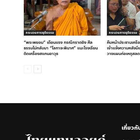
กระบวนการยุติธรรม
กระบวนการยุติธรรม
“พระพยอม” เตือนแรง กรณีกราดยิง ศีล
คืบหน้าประธานเครือ
ธรรมไม่กลับมา “โลกาจะพินาศ” แนะโรงเรียน
เข้าแจ้งความหลังม
ติดเครื่องสแกนอาวุธ
วางแผนก่อเหตุสลด
เกี่ยวกั