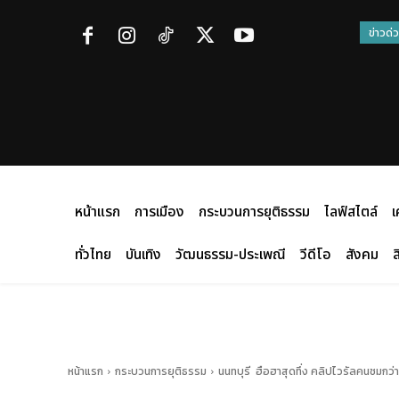
ข่าวด่
หน้าแรก
การเมือง
กระบวนการยุติธรรม
ไลฟ์สไตล์
เ
ทั่วไทย
บันเทิง
วัฒนธรรม-ประเพณี
วีดีโอ
สังคม
ส
หน้าแรก
กระบวนการยุติธรรม
นนทบุรี ฮือฮาสุดทึ่ง คลิปไวรัลคนชมกว