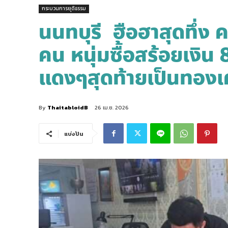
กระบวนการยุติธรรม
นนทบุรี ฮือฮาสุดทึ่ง 
คน หนุ่มซื้อสร้อยเงิ
แดงๆสุดท้ายเป็นทองเ
By
ThaitabloidB
26 เม.ย. 2026
แบ่งปัน