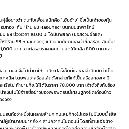
ู้สื่อข่าวว่า ตนกับเพื่อนสนิทคือ “เฮียช้าง” ซึ่งเป็นเจ้าของหุ้น
างหลอมทอง” กับ “ร้าน 98 หลอมทอง” บนถนนเทพารักษ์
มษายน 69 ช่วงเวลา 10.00 น. ได้มีนายเอก (ขอสงวนชื่อและ
้ที่ร้าน 98 หลอมทองดู แล้วบอกกับตนเองว่าซื้อสร้อยเส้นนี้มา
ราคา 1,000 บาท เขาต่อรองราคาคนขายลดให้เหลือ 800 บาท และ
ปี
็นสีอมแดงๆ จึงได้นำมาให้ตนยิงเปอร์เซ็นต์และขอคำยืนยันว่าเป็น
เทคนิค โดยพบว่าสร้อยเส้นดังกล่าวที่แท้เป็นสร้อยทองเค มี
หรือไม่ ถ้าขายก็จะให้ได้ในราคา 78,000 บาท เจ้าตัวถึงกับร้อง
ได้นำเงินไปใช้จ่ายซื้อข้าวของเพราะตอนนี้เศรษฐกิจฝืดเคืองข้าว
่องจริง
น่นอนถือว่าหนึ่งในหลายล้านๆ คนเลยก็คงไม่เจอ ไม่มีแบบนี้ เฮีย
มีผู้เข้ามาชมมากถึง 4 ล้านกว่าคนในตอนนี้ โดยที่ร้านเฮียช้าง
นตำบลเทพารักษ์ เราทำอาชีพหลอมทองโดยยึดความซื่อสัตย์สุจริต