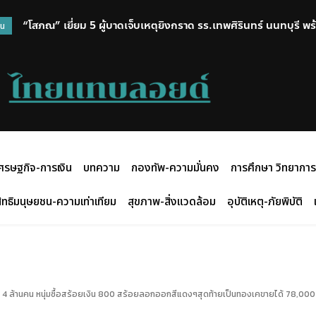
“โสภณ” เยี่ยม 5 ผู้บาดเจ็บเหตุยิงกราด รร.เทพศิรินทร์ นนทบุรี พร
วน
ศรษฐกิจ-การเงิน
บทความ
กองทัพ-ความมั่นคง
การศึกษา วิทยาการ
ิทธิมนุษยชน-ความเท่าเทียม
สุขภาพ-สิ่งแวดล้อม
อุบัติเหตุ-ภัยพิบัติ
่า 4 ล้านคน หนุ่มซื้อสร้อยเงิน 800 สร้อยลอกออกสีแดงๆสุดท้ายเป็นทองเคขายได้ 78,000