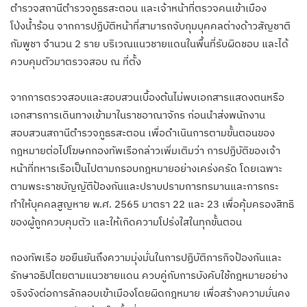
ตำรวจสถานีตำรวจภูธรสะตอน และเจ้าหน้าที่ตรวจคนเข้าเมือง
โป่งน้ำร้อน จากการปฏิบัติหน้าที่สามารถจับกุมบุคคลต่างด้าวสัญชาติ
กัมพูชา จำนวน 2 ราย บริเวณแนวชายแดนในพื้นที่รับผิดชอบ และได้
ควบคุมตัวมาตรวจสอบ ณ ที่ตั้ง
จากการตรวจสอบและสอบสวนเบื้องต้นไม่พบเอกสารแสดงตนหรือ
เอกสารการเดินทางเข้ามาในราชอาณาจักร ก่อนนำส่งพนักงาน
สอบสวนสถานีตำรวจภูธรสะตอน เพื่อดำเนินการตามขั้นตอนของ
กฎหมายต่อไปโฆษกกองทัพเรือกล่าวเพิ่มเติมว่า การปฏิบัติของเจ้า
หน้าที่ทหารเรือเป็นไปตามกรอบกฎหมายอย่างเคร่งครัด โดยเฉพาะ
ตามพระราชบัญญัติป้องกันและปราบปรามการทรมานและการกระ
ทำให้บุคคลสูญหาย พ.ศ. 2565 มาตรา 22 และ 23 เพื่อคุ้มครองสิทธิ
ของผู้ถูกควบคุมตัว และให้เกิดความโปร่งใสในทุกขั้นตอน
กองทัพเรือ ขอยืนยันถึงความมุ่งมั่นในการปฏิบัติภารกิจป้องกันและ
รักษาอธิปไตยตามแนวชายแดน ควบคู่กับการบังคับใช้กฎหมายอย่าง
จริงจังต่อการลักลอบเข้าเมืองโดยผิดกฎหมาย เพื่อสร้างความมั่นคง