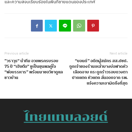
และความสงบเรียบร้อยในพื้นที่ชายแดนของประเทศ
Previous article
Next article
”วราวุธ“ นำทีม อวยพรครบรอบ
“บอนด์” อดีตผู้สมัคร สส.ปชป.
75 ปี “เฮียตือ” ชูเป็นขุนพลคู่ใจ
ถูกเจ้าของร้านเหล้าบางบ่อฟาดหัว
“พ่อบรรหาร” พร้อมมาขอวิชาดูแล
เลือดอาบ กระดูกร้าวรอบดวงตา
ชาวบ้าน
ปากแตก หัวแตก ลั่นออกจาก รพ.
แจ้งความเอาผิดถึงที่สุด