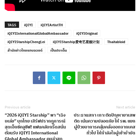
TAGS
iQIYI
iQIYIArtistTH
iQIYIInternationalGlobalAmbassador
iQIYIOriginal
iQIYIStarshipChengLei
iQIYIStarship爱奇艺星舰计划
Thaitabloid
สำนักข่าวไทยแทบลอยด์
เป็นประเด็น
Previous article
Next article
“2026 iQIYI Starship” พา “เฉิง
ประธานสภา เกาะติดปัญหายาเสพ
เหล่ย” บุกไทย เสิร์ฟปรากฏการณ์
ติด เน้นความปลอดภัย ให้ รพ. แยก
สุดเอ็กซ์คลูซีฟ! แฟนคลับกรี๊ดสนั่น
ผู้ป่วยอาการคลุ้มคลั่งออกจากเคส
ต้อนรับ iQIYI International
ทั่วไป ให้กำลังใจผู้เข้าบำบัด
Global Ambassador คนล่าสุด