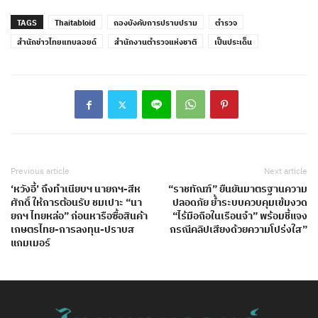
TAGS
Thaitabloid
กองบังคับการปราบปราม
ตำรวจ
สำนักข่าวไทยแทบลอยด์
สำนักงานตำรวจแห่งชาติ
เป็นประเด็น
Previous article
Next article
‘หวังอี้’ ถึงทำเนียบฯ นายกฯ-สีห
“ราชทัณฑ์” ยืนยันมาตรฐานความ
ศักดิ์ ให้การต้อนรับ ชมเปาะ “นา
ปลอดภัย ย้ำระบบควบคุมเข้มงวด
ยกฯ ไทยหล่อ” ก่อนหารือซื้อสินค้า
“ไร้มือถือในเรือนจำ” พร้อมชี้แจง
เกษตรไทย-การลงทุน-ปราบส
กรณีคลิปเสียงด้วยความโปร่งใส”
แกมเมอร์