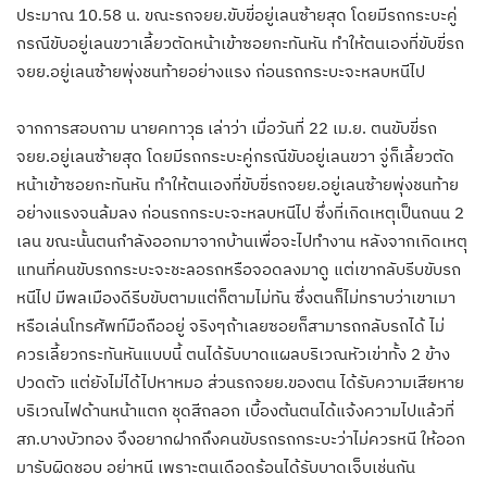
ประมาณ 10.58 น. ขณะรถจยย.ขับขี่อยู่เลนซ้ายสุด โดยมีรถกระบะคู่
กรณีขับอยู่เลนขวาเลี้ยวตัดหน้าเข้าซอยกะทันหัน ทำให้ตนเองที่ขับขี่รถ
จยย.อยู่เลนซ้ายพุ่งชนท้ายอย่างแรง ก่อนรถกระบะจะหลบหนีไป
จากการสอบถาม นายคทาวุธ เล่าว่า เมื่อวันที่ 22 เม.ย. ตนขับขี่รถ
จยย.อยู่เลนซ้ายสุด โดยมีรถกระบะคู่กรณีขับอยู่เลนขวา จู่ก็เลี้ยวตัด
หน้าเข้าซอยกะทันหัน ทำให้ตนเองที่ขับขี่รถจยย.อยู่เลนซ้ายพุ่งชนท้าย
อย่างแรงจนล้มลง ก่อนรถกระบะจะหลบหนีไป ซึ่งที่เกิดเหตุเป็นถนน 2
เลน ขณะนั้นตนกำลังออกมาจากบ้านเพื่อจะไปทำงาน หลังจากเกิดเหตุ
แทนที่คนขับรถกระบะจะชะลอรถหรือจอดลงมาดู แต่เขากลับรีบขับรถ
หนีไป มีพลเมืองดีรีบขับตามแต่ก็ตามไม่ทัน ซึ่งตนก็ไม่ทราบว่าเขาเมา
หรือเล่นโทรศัพท์มือถืออยู่ จริงๆถ้าเลยซอยก็สามารถกลับรถได้ ไม่
ควรเลี้ยวกระทันหันแบบนี้ ตนได้รับบาดแผลบริเวณหัวเข่าทั้ง 2 ข้าง
ปวดตัว แต่ยังไม่ได้ไปหาหมอ ส่วนรถจยย.ของตน ได้รับความเสียหาย
บริเวณไฟด้านหน้าแตก ชุดสีถลอก เบื้องต้นตนได้แจ้งความไปแล้วที่
สภ.บางบัวทอง จึงอยากฝากถึงคนขับรถรถกระบะว่าไม่ควรหนี ให้ออก
มารับผิดชอบ อย่าหนี เพราะตนเดือดร้อนได้รับบาดเจ็บเช่นกัน