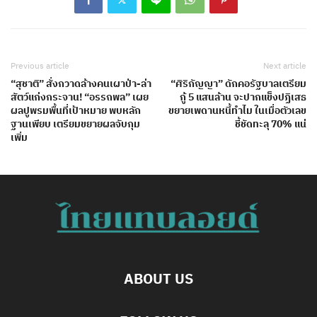
Previous article
Next article
“สุชาติ” สั่งกวาดล้างคนเผาป่า-ล่า
“ศิริกัญญา” ดักคอรัฐบาลเตรียม
สัตว์แก่งกระจาน! “อรรถพล” เผย
กู้ 5 แสนล้าน จะปากแข็งปฏิเสธ
ผลปูพรม​พื้นที่เป้าหมาย​ พบหลัก
ขยายเพดานหนี้ทำไม ในเมื่อตัวเลข
ฐาน​เพียบ​ เตรียมขยายผลจับกุม
ชี้ชัดทะลุ 70% แน่
เพิ่ม
ABOUT US