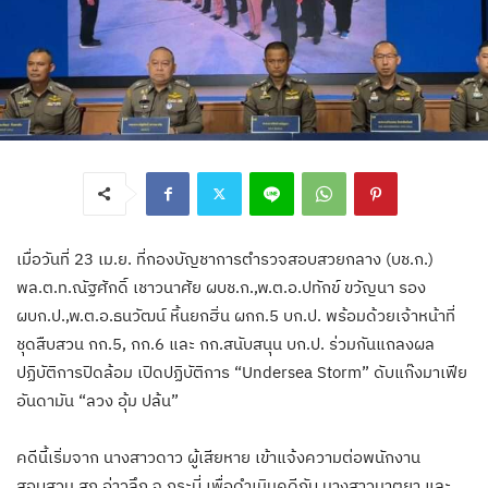
เมื่อวันที่ 23 เม.ย. ที่กองบัญชาการตำรวจสอบสวยกลาง (บช.ก.)
พล.ต.ท.ณัฐศักดิ์ เชาวนาศัย ผบช.ก.,พ.ต.อ.ปทักข์ ขวัญนา รอง
ผบก.ป.,พ.ต.อ.ธนวัฒน์ หิ้นยกฮิ่น ผกก.5 บก.ป. พร้อมด้วยเจ้าหน้าที่
ชุดสืบสวน กก.5, กก.6 และ กก.สนับสนุน บก.ป. ร่วมกันแถลงผล
ปฏิบัติการปิดล้อม เปิดปฏิบัติการ “Undersea Storm” ดับแก๊งมาเฟีย
อันดามัน “ลวง อุ้ม ปล้น”
คดีนี้เริ่มจาก นางสาวดาว ผู้เสียหาย เข้าแจ้งความต่อพนักงาน
สอบสวน สภ.อ่าวลึก จ.กระบี่ เพื่อดำเนินคดีกับ นางสาวนาตยา และ