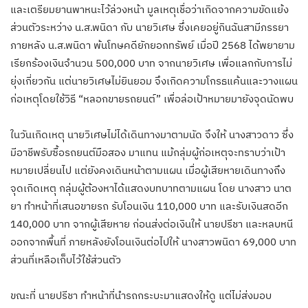
และเตรียมยานพาหนะไว้ล่วงหน้า มูลเหตุเชื่อว่าเกิดจากความขัดแย้ง
ส่วนตัวระหว่าง น.ส.พนิดา กับ นายวิเศษ ซึ่งเคยอยู่กินฉันสามีภรรยา
ภายหลัง น.ส.พนิดา พ้นโทษคดียักยอกทรัพย์ เมื่อปี 2568 ได้พยายาม
เรียกร้องเงินจำนวน 500,000 บาท จากนายวิเศษ เพื่อแลกกับการไม่
ยุ่งเกี่ยวกัน แต่นายวิเศษไม่ยินยอม จึงเกิดความโกรธแค้นและวางแผน
ก่อเหตุโดยใช้วิธี “หลอกขายรถยนต์” เพื่อล่อเป้าหมายมายังจุดนัดพบ
ในวันเกิดเหตุ นายวิเศษไม่ได้เดินทางมาตามนัด จึงให้ นางสาวดาว ซึ่ง
มีอาชีพรับซื้อรถยนต์มือสอง มาแทน แม้กลุ่มผู้ก่อเหตุจะทราบว่าเป้า
หมายเปลี่ยนไป แต่ยังคงเดินหน้าตามแผน เมื่อผู้เสียหายเดินทางถึง
จุดเกิดเหตุ กลุ่มผู้ต้องหาได้แสดงบทบาทตามแผน โดย นางสาว นาต
ยา ทำหน้าที่เสนอขายรถ รับโอนเงิน 110,000 บาท และรับเงินสดอีก
140,000 บาท จากผู้เสียหาย ก่อนส่งต่อเงินให้ นายปรีชา และหลบหนี
ออกจากพื้นที่ ภายหลังยังโอนเงินต่อไปให้ นางสาวพนิดา 69,000 บาท
ส่วนที่เหลือเก็บไว้ใช้ส่วนตัว
ขณะที่ นายปรีชา ทำหน้าที่นำรถกระบะมาแสดงให้ดู แต่ไม่ส่งมอบ