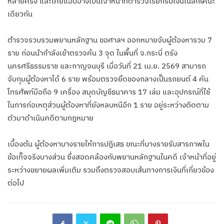
หลายครั้ง และเคยแอบอ้างเป็นเจ้าหน้าที่ตำรวจเรียกรับเงินในลักษณะ
เดียวกัน
ตำรวจรวบรวมพยานหลักฐาน ขอศาลฯ ออกหมายจับผู้ต้องหารวม 7
ราย ก่อนนำกำลังเข้าตรวจค้น 3 จุด ในพื้นที่ จ.กระบี่ ตรัง
นครศรีธรรมราช และกาญจนบุรี เมื่อวันที่ 21 เม.ย. 2569 สามารถ
จับกุมผู้ต้องหาได้ 6 ราย พร้อมตรวจยึดของกลางเป็นรถยนต์ 4 คัน
โทรศัพท์มือถือ 9 เครื่อง สมุดบัญชีธนาคาร 17 เล่ม และอุปกรณ์ที่ใช้
ในการก่อเหตุส่วนผู้ต้องหาที่ยังหลบหนีอีก 1 ราย อยู่ระหว่างติดตาม
ตัวมาดำเนินคดีตามกฎหมาย
เบื้องต้น ผู้ต้องหาบางรายให้การปฏิเสธ ขณะที่บางรายรับสารภาพใน
ข้อเท็จจริงบางส่วน ซึ่งสอดคล้องกับพยานหลักฐานในคดี เจ้าหน้าที่อยู่
ระหว่างขยายผลเพิ่มเติม รวมถึงตรวจสอบเส้นทางการเงินที่เกี่ยวข้อง
ต่อไป