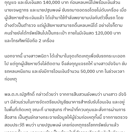
กุญแจ และรับเงินสด 140,000 บาท ก่อนหลบหนีไปพร้อมเงินส่วน
นายเจษฎากร และนายปฐมพงษ์ ขับรถมาจอดรอโดยไม่ดับเครื่อง เมื่อ
ผู้เสียหายชำระเงินแล้ว ได้เข้ามาใช้กำลังพยายามบังคับตัวขึ้นรถ โดย
อ้างตัวเป็นตำรวจ แต่ผู้เสียหายสามารถดิ้นหลบหนีได้ อย่างไรก็ตาม
คนร้ายยังได้ทรัพย์สินไปเป็นกระเป๋า ภายในมีเงินสด 120,000 บาท
และโทรศัพท์มือถือ 2 เครื่อง
นอกจากนี้ นางสาวพนิดา ได้เข้ามาในจุดเกิดเหตุเพื่อขับรถกระบะออก
ไป แต่ถูกผู้เสียหายวิ่งไล่ติดตาม จึงส่งกุญแจรถให้ นางสาวอัจจิมา ขับ
รถหลบหนีแทน และยังมีการโอนเงินจำนวน 50,000 บาท ในช่วงเวลา
ก่อเหตุ
พล.ต.ท.ณัฐศักดิ์ กล่าวด้วยว่า จากการสืบสวนยังพบว่า นางสาว อัจจิ
มา มีส่วนร่วมในการจัดเตรียมบัญชีธนาคารสำหรับรับโอนเงิน และอยู่
ในพื้นที่เกิดเหตุ ขณะที่ นายสุนทร ทำหน้าที่ควบคุมและสั่งการผ่านการ
สื่อสาร เป็นศูนย์กลางกระจายข้อมูลให้ผู้ร่วมก่อเหตุทั้งนี้ จากการตรวจ
สอบประวัติ พบว่า นายปฐมพงษ์ เคยก่อเหตุกรรโชกทรัพย์มาแล้ว