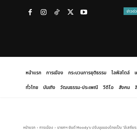
ข่าวด่
หน้าแรก
การเมือง
กระบวนการยุติธรรม
ไลฟ์สไตล์
เ
ทั่วไทย
บันเทิง
วัฒนธรรม-ประเพณี
วีดีโอ
สังคม
ส
หน้าแรก
การเมือง
นายกฯ ยินดี Moody’s ปรับมุมมองไทยเป็น “มีเสถียร