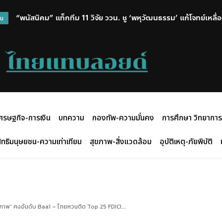
“พนัสนิคม” แท็กทีม 11 วิจัย ววน. ชู ‘พหุวัฒนธรรม’ แก้โจทย์เหลื่อมล
วน
ศรษฐกิจ-การเงิน
บทความ
กองทัพ-ความมั่นคง
การศึกษา วิทยาการ
ิทธิมนุษยชน-ความเท่าเทียม
สุขภาพ-สิ่งแวดล้อม
อุบัติเหตุ-ภัยพิบัติ
ภาพ” คงอันดับ Baa1 – ไทยหวนติด Top 25 FDICI...