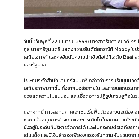
วันนี้ (วันพุธที่ 22 เมษายน 2569) นางสาวรัชดา ธนาดิเ
กูล นายกรัฐมนตรี แสดงความยินดีต่อกรณีที่ Moody’s ปรั
เสถียรภาพ” และคงอันดับความน่าเชื่อถือไว้ที่ระดับ Baa1
ของรัฐบาล
โฆษกประจำสำนักนายกรัฐมนตรี กล่าวว่า การปรับมุมมองดั
เสถียรภาพมากขึ้น ทั้งจากปัจจัยภายในและภายนอกประเท
ช่วยลดความไม่แน่นอน และเอื้อต่อการปฏิรูปเศรษฐกิจในร
นอกจากนี้ การลงทุนภาคเอกชนเริ่มฟื้นตัวอย่างต่อเนื่อง 
ช่วยสนับสนุนการจ้างงานและการเติบโตในอนาคต แม้ระดับหน
ยังอยู่ในระดับที่บริหารจัดการได้ และไม่กระทบต่อเสถียรภ
เข้มแข็ง และมีเงินสำรองเพียงพอรองรับความผันผวนจาก