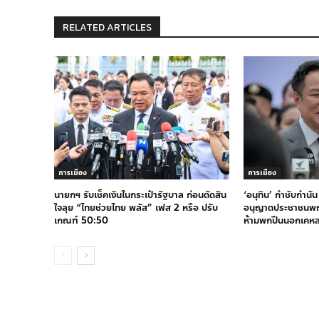
RELATED ARTICLES
การเมือง
การเมือง
นายกฯ รับเช็คเงินในกระเป๋ารัฐบาล ก่อนตัดสิน
‘อนุทิน’ กำชับกำนัน 
ใจลุย “ไทยช่วยไทย พลัส” เฟส 2 หรือ ปรับ
อนุญาตประชาชนพกพา
เกณฑ์ 50:50
ห้ามพกปืนนอกเคห