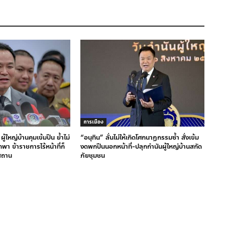
การเมือง
ผู้ใหญ่บ้านคุมเข้มปืน ย้ำไม่
“อนุทิน” ลั่นไม่ให้เกิดโศกนาฏกรรมซ้ำ สั่งเข้ม
 ข้าราชการไร้หน้าที่ก็
งดพกปืนนอกหน้าที่-ปลุกกำนันผู้ใหญ่บ้านสกัด
สถาน
ภัยชุมชน