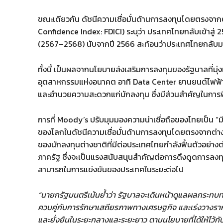
ขณะเดียวกัน ดัชนีความเชื่อมั่นด้านการลงทุนโดยตรงจา
Confidence Index: FDICI) ระบุว่า ประเทศไทยกลับเข้าสู่ 2
(2567–2568) นับจากปี 2566 สะท้อนว่าประเทศไทยกลับม
ทั้งนี้ เป็นผลจากนโยบายส่งเสริมการลงทุนของรัฐบาลที่มุ
อุตสาหกรรมแห่งอนาคต อาทิ Data Center ยานยนต์ไฟฟ้า
และอำนวยความสะดวกแก่นักลงทุน ซึ่งมีส่วนสำคัญในการฟื
การที่ Moody’s ปรับมุมมองความน่าเชื่อถือของไทยเป็น “มี
ของโลกในดัชนีความเชื่อมั่นด้านการลงทุนโดยตรงจากต่างปร
ของนักลงทุนต่างชาติที่มีต่อประเทศไทยกำลังฟื้นตัวอย่าง
ภาครัฐ ซึ่งจะเป็นแรงสนับสนุนสำคัญต่อการดึงดูดการลง
สามารถในการแข่งขันของประเทศในระยะต่อไป
“นายกรัฐมนตรีเน้นย้ำว่า รัฐบาลจะเดินหน้าดูแลผลกระทบท
ควบคู่กับการรักษาเสถียรภาพทางเศรษฐกิจ และเร่งวางรากฐ
และยั่งยืนในระยะกลางและระยะยาว ตามนโยบายที่ได้ให้ไว้ก