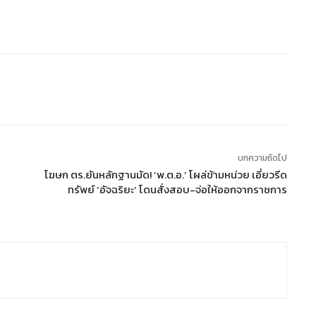
บทความถัดไป
โฆษก ตร.ยันหลักฐานมัด! ‘พ.ต.อ.’ โผล่ข้ามหน่วย เอี่ยวรีด
ทรัพย์ ‘อัจฉริยะ’ โดนสั่งสอบ-จ่อให้ออกจากราชการ