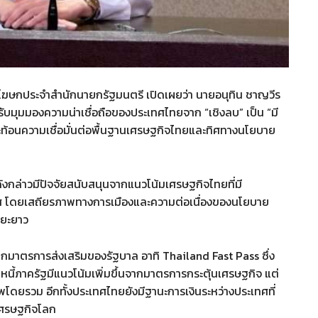
รก โฆษกประจำสำนักนายกรัฐมนตรี เปิดเผยว่า นายอนุทิน ชาญวีร
บมุมมองความน่าเชื่อถือของประเทศไทยจาก “เชิงลบ” เป็น “มี
 สะท้อนความเชื่อมั่นต่อพื้นฐานเศรษฐกิจไทยและทิศทางนโยบาย
งกล่าวมีปัจจัยสนับสนุนจากแนวโน้มเศรษฐกิจไทยที่มี
ศ โดยเสถียรภาพทางการเมืองและความต่อเนื่องของนโยบาย
ะยะยาว
จากมาตรการส่งเสริมของรัฐบาล อาทิ Thailand Fast Pass ซึ่ง
ี้ภาครัฐมีแนวโน้มเพิ่มขึ้นจากมาตรการกระตุ้นเศรษฐกิจ แต่
าพโดยรวม อีกทั้งประเทศไทยยังมีฐานะการเงินระหว่างประเทศที่
เศรษฐกิจโลก