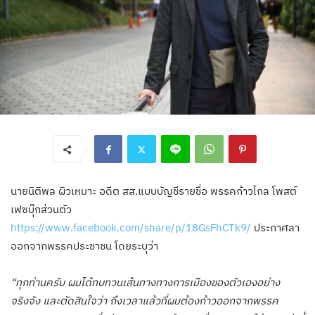
นายนิติพล ผิวเหมาะ อดีต สส.แบบบัญชีรายชื่อ พรรคก้าวไกล โพสต์
เฟซบุ๊กส่วนตัว
https://www.facebook.com/share/p/18GsFhCTk9/
ประกาศลา
ออกจากพรรคประชาชน โดยระบุว่า
“ทุกท่านครับ ผมได้ทบทวนเส้นทางทางการเมืองของตัวเองอย่าง
จริงจัง และตัดสินใจว่า ถึงเวลาแล้วที่ผมต้องก้าวออกจากพรรค