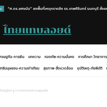
“ศ.ดร.ยศชนัน” ลงพื้นที่เหตุกราดยิง รร.เทพศิรินทร์ นนทบุรี สั
วน
ประเทศ-แก้ปมบูลลี่
ศรษฐกิจ-การเงิน
บทความ
กองทัพ-ความมั่นคง
การศึกษา วิทยาการ
ิทธิมนุษยชน-ความเท่าเทียม
สุขภาพ-สิ่งแวดล้อม
อุบัติเหตุ-ภัยพิบัติ
บมือฤดูร้อน ชู 3 มาตรการลดความสูญเสีย