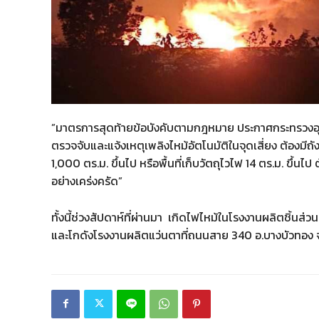
”มาตรการสุดท้ายข้อบังคับตามกฎหมาย ประกาศกระทรวงอุต
ตรวจจับและแจ้งเหตุเพลิงไหม้อัตโนมัติในจุดเสี่ยง ต้องมีถัง
1,000 ตร.ม. ขึ้นไป หรือพื้นที่เก็บวัตถุไวไฟ 14 ตร.ม. ขึ้
อย่างเคร่งครัด”
ทั้งนี้ช่วงสัปดาห์ที่ผ่านมา เกิดไฟไหม้ในโรงงานผลิตชิ้นส
และโกดังโรงงานผลิตแว่นตาที่ถนนสาย 340 อ.บางบัวทอง จ