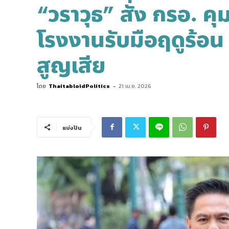
“วราวุธ” สั่ง กรอ. 
โรงงานรับมือฤดูร้อ
สูญเสีย
โดย
ThaitabloidPolitics
-
21 เม.ย. 2026
แบ่งปัน