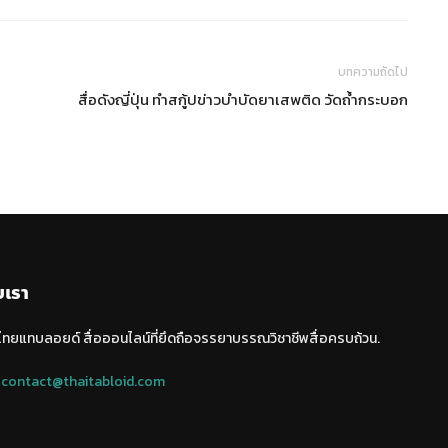
บทความถัดไป
สื่อดังญี่ปุ่น ทำสกู้ปข่าวบำบัดยาเสพติด วัดถ้ำกระบอก
บเรา
 ไทยแทบลอยด์ สื่อออนไลน์ที่ยึดถือจรรยาบรรณวิชาชีพสื่อครบถ้วน.
:
contact@thaitabloid.com