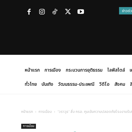
ข่าวด่
หน้าแรก
การเมือง
กระบวนการยุติธรรม
ไลฟ์สไตล์
เ
ทั่วไทย
บันเทิง
วัฒนธรรม-ประเพณี
วีดีโอ
สังคม
ส
หน้าแรก
การเมือง
“วราวุธ” สั่ง กรอ. คุมเข้มความปลอดภัยโรงงานรั
การเมือง