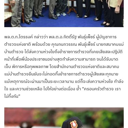
พล.ต.ท.ไตรรงค์ กล่าวว่า พล.ต.อ.กิตติ์รัฐ พันธุ์เพ็ชร์ ผู้บัญชาการ
ตำรวจแห่งชาติ พร้อมด้วย คุณกนกวรรณ พันธุ์เพ็ชร์ นายกสมาคมแม่
บ้านตำรวจ ได้ส่งความห่วงใยถึงข้าราชการตำรวจที่เคยเสียสละปฏิบัติ
หน้าที่เพื่อพี่น้องประชาชนอย่างสุดกำลังความสามารถ จนได้รับบาด
เจ็บ พิการหรือทุพพลภาพ โดยสำนักงานตำรวจแห่งชาติและสมาคม
แม่บ้านตำรวจยืนยันจะไม่ทอดทิ้งข้าราชการตำรวจผู้เสียสละทุกนาย
แม้เหตุการณ์จะผ่านมาเป็นระยะเวลานาน แต่ก็จะส่งความห่วงใย กำลัง
ใจ และความช่วยเหลือ ไปให้อย่างต่อเนื่อง ย้ำ “ครอบครัวตำรวจ เรา
ไม่ทิ้งกัน”