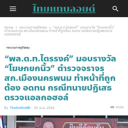
Home
กระบวนการยุติธรรม
“พล.ต.ท.ไตรรงค์” มอบรางวัล “โฆษกยกนิ้ว”
ตำรวจจราจร สภ.เมืองนครพนม ทำหน้าที่ถูกต้อง อดทน กรณีทนายปฏิเสธตรวจ
แอลกอฮอล์
กระบวนการยุติธรรม
“พล.ต.ท.ไตรรงค์” มอบรางวัล
“โฆษกยกนิ้ว” ตำรวจจราจร
สภ.เมืองนครพนม ทำหน้าที่ถูก
ต้อง อดทน กรณีทนายปฏิเสธ
ตรวจแอลกอฮอล์
4336
By
ThaitabloidB
-
20 เม.ย. 2026