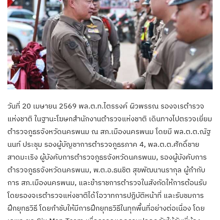
วันที่ 20 เมษายน 2569 พล.ต.ท.ไตรรงค์ ผิวพรรณ รองจเรตำรวจ
แห่งชาติ ในฐานะโฆษกสำนักงานตำรวจแห่งชาติ เดินทางไปตรวจเยี่ยม
ตำรวจภูธรจังหวัดนครพนม ณ สภ.เมืองนครพนม โดยมี พล.ต.ต.ณัฐ
นนท์ ประชุม รองผู้บัญชาการตำรวจภูธรภาค 4, พล.ต.ต.ศักดิ์ชาย
สาดมะเริง ผู้บังคับการตำรวจภูธรจังหวัดนครพนม, รองผู้บังคับการ
ตำรวจภูธรจังหวัดนครพนม, พ.ต.อ.ธนชิต สุขพัฒนานรากุล ผู้กำกับ
การ สภ.เมืองนครพนม, และข้าราชการตำรวจในสังกัดให้การต้อนรับ
โดยรองจเรตำรวจแห่งชาติได้โอวาทการปฏิบัติหน้าที่ และรับชมการ
ฝึกยุทธวิธี โดยกำชับให้มีการฝึกยุทธวิธีในทุกพื้นที่อย่างต่อเนื่อง โดย