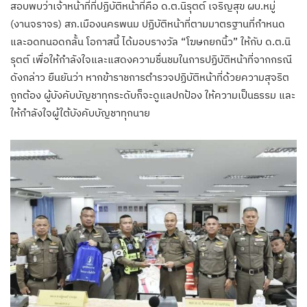
สอบพบว่าเจ้าหน้าที่ที่ปฏิบัติหน้าที่คือ ด.ต.นิรุตต์ เจริญสุข ผบ.หมู่
(งานจราจร) สภ.เมืองนครพนม ปฏิบัติหน้าที่ตามมาตรฐานที่กำหนด
และอดทนอดกลั้น โอกาสนี้ ได้มอบรางวัล “โฆษกยกนิ้ว” ให้กับ ด.ต.นิ
รุตต์ เพื่อให้กำลังใจและแสดงความชื่นชมในการปฏิบัติหน้าที่จากกรณี
ดังกล่าว ยืนยันว่า หากข้าราชการตำรวจปฏิบัติหน้าที่ด้วยความสุจริต
ถูกต้อง ผู้บังคับบัญชาทุกระดับก็จะดูแลปกป้อง ให้ความเป็นธรรม และ
ให้กำลังใจผู้ใต้บังคับบัญชาทุกนาย