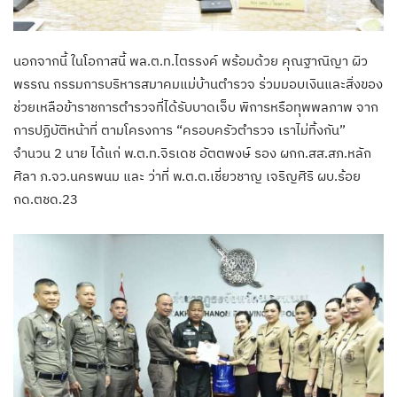
นอกจากนี้ ในโอกาสนี้ พล.ต.ท.ไตรรงค์ พร้อมด้วย คุณฐาณิญา ผิว
พรรณ กรรมการบริหารสมาคมแม่บ้านตำรวจ ร่วมมอบเงินและสิ่งของ
ช่วยเหลือข้าราชการตำรวจที่ได้รับบาดเจ็บ พิการหรือทุพพลภาพ จาก
การปฏิบัติหน้าที่ ตามโครงการ “ครอบครัวตำรวจ เราไม่ทิ้งกัน”
จำนวน 2 นาย ได้แก่ พ.ต.ท.จิรเดช อัตตพงษ์ รอง ผกก.สส.สภ.หลัก
ศิลา ภ.จว.นครพนม และ ว่าที่ พ.ต.ต.เชี่ยวชาญ เจริญศิริ ผบ.ร้อย
กด.ตชด.23