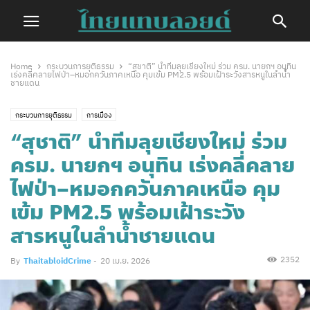
Home
กระบวนการยุติธรรม
“สุชาติ” นำทีมลุยเชียงใหม่ ร่วม ครม. นายกฯ อนุทิน
เร่งคลี่คลายไฟป่า–หมอกควันภาคเหนือ คุมเข้ม PM2.5 พร้อมเฝ้าระวังสารหนูในลำน้ำ
ชายแดน
กระบวนการยุติธรรม
การเมือง
“สุชาติ” นำทีมลุยเชียงใหม่ ร่วม
ครม. นายกฯ อนุทิน เร่งคลี่คลาย
ไฟป่า–หมอกควันภาคเหนือ คุม
เข้ม PM2.5 พร้อมเฝ้าระวัง
สารหนูในลำน้ำชายแดน
2352
By
ThaitabloidCrime
-
20 เม.ย. 2026