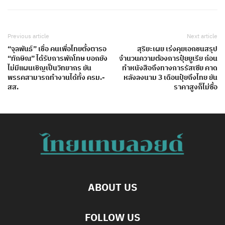
Previous article
Next article
“จุลพันธ์” เชื่อ คนเพื่อไทยตั้งตารอ
สุริยะเผย เร่งคุยเอกชนสรุป
“ทักษิณ” ได้รับการพักโทษ บอกยัง
จำนวนความต้องการปุ๋ยยูเรีย​ ก่อน
ไม่มีแผนเชิญเป็นวิทยากร ยัน
ทำหนังสือถึงทางการรัสเซีย คาด
พรรคสามารถทำงานได้ทั้ง ครม.-
หลังลงนาม​ 3 เดือน​ปุ๋ยถึงไทย​ ยัน​
สส.
ราคาสูงก็ไม่ซื้อ
ABOUT US
FOLLOW US