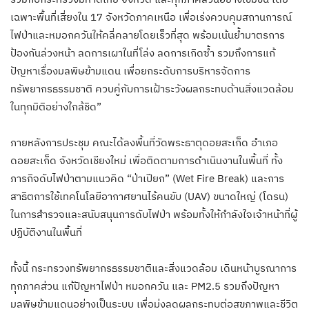
เฉพาะพื้นที่เสี่ยงใน 17 จังหวัดภาคเหนือ เพื่อเร่งควบคุมสถานการณ์
ไฟป่าและหมอกควันให้คลี่คลายโดยเร็วที่สุด พร้อมเน้นย้ำมาตรการ
ป้องกันล่วงหน้า ลดการเผาในที่โล่ง ลดการเกิดซ้ำ รวมถึงการแก้
ปัญหาเรื่องมลพิษข้ามแดน เพื่อยกระดับการบริหารจัดการ
ทรัพยากรธรรมชาติ ควบคู่กับการเฝ้าระวังผลกระทบด้านสิ่งแวดล้อม
ในทุกมิติอย่างใกล้ชิด”
ภายหลังการประชุม คณะได้ลงพื้นที่วัดพระธาตุดอยสะเก็ด อำเภอ
ดอยสะเก็ด จังหวัดเชียงใหม่ เพื่อติดตามการดำเนินงานในพื้นที่ ทั้ง
ภารกิจดับไฟป่าตามแนวคิด “ป่าเปียก” (Wet Fire Break) และการ
สาธิตการใช้เทคโนโลยีอากาศยานไร้คนขับ (UAV) ขนาดใหญ่ (โดรน)
ในการสำรวจและสนับสนุนการดับไฟป่า พร้อมทั้งให้กำลังใจเจ้าหน้าที่ผู้
ปฏิบัติงานในพื้นที่
ทั้งนี้ กระทรวงทรัพยากรธรรมชาติและสิ่งแวดล้อม เดินหน้าบูรณาการ
ทุกภาคส่วน แก้ปัญหาไฟป่า หมอกควัน และ PM2.5 รวมถึงปัญหา
มลพิษข้ามแดนอย่างเป็นระบบ เพื่อมุ่งลดผลกระทบต่อสุขภาพและชีวิต