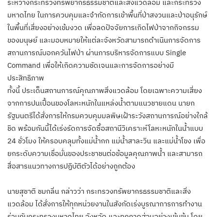
ระหว่างกระทรวงทรัพยากรธรรมชาติและสิ่งแวดล้อม และกระทรวง
มหาดไทย ในการควบคุมและจำกัดการเข้าพื้นที่ป่าสงวนและป่าอนุรักษ์
ในพื้นที่เสี่ยงอย่างเข้มงวด เพื่อลดปัจจัยการเกิดไฟป่าจากกิจกรรม
ของมนุษย์ และมอบหมายให้แต่ละจังหวัดสามารถดำเนินการจัดการ
สถานการณ์บอกควันไฟป่า ผ่านการบริหารจัดการแบบ Single
Command เพื่อให้เกิดความชัดเจนและการจัดการอย่างมี
ประสิทธิภาพ
ทั้งนี้ ประเด็นสถานการณ์คุณภาพสิ่งแวดล้อม โดยเฉพาะความเสี่ยง
จากการปนเปื้อนของโลหะหนักในแหล่งน้ำตามแนวชายแดน นายก
รัฐมนตรีได้สั่งการให้กรมควบคุมมลพิษเฝ้าระวังสถานการณ์อย่างใกล้
ชิด พร้อมกันนี้ได้เร่งรัดการจัดซื้อสถานีวิเคราะห์โลหะหนักในน้ำแบบ
24 ชั่วโมง ให้ครอบคลุมทั้งแม่น้ำกก แม่น้ำสาละวิน และแม่น้ำโขง เพื่อ
ยกระดับความเชื่อมั่นของประชาชนต่อข้อมูลคุณภาพน้ำ และสามารถ
สื่อสารแนวทางการปฏิบัติตัวได้อย่างถูกต้อง
นายสุชาติ ชมกลิ่น กล่าวว่า กระทรวงทรัพยากรธรรมชาติและสิ่ง
แวดล้อม ได้สั่งการให้ทุกหน่วยงานในสังกัดเร่งบูรณาการการทำงาน
ร่วมกับกระทรวงมหาดไทย จังหวัด และทุกภาคส่วนอย่างเข้มข้น โดย