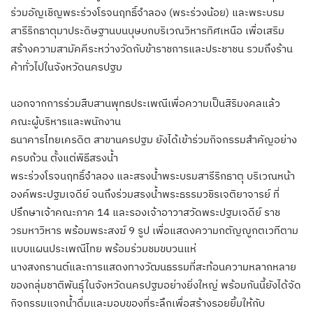
ร่วมอัญเชิญพระร่วงโรจนฤทธิ์จำลอง (พระร่วงน้อย) และพระบรม
สารีริกธาตุมาประดิษฐานบนบุษบกบริเวณวิหารทิศเหนือ เพื่อเสริม
สร้างความสามัคคีระหว่างวัดกับข้าราชการและประชาชน รวมถึงร้าน
ค้าทั่วไปในจังหวัดนครปฐม
นอกจากการร่วมสืบสานพุทธประเพณีเพื่อความเป็นสิริมงคลแล้ว
คณะผู้บริหารและพนักงาน
ธนาคารไทยเครดิต สาขานครปฐม ยังได้เข้าร่วมกิจกรรมสำคัญอย่าง
ครบถ้วน ตั้งแต่พิธีสรงน้ำ
พระร่วงโรจนฤทธิ์จำลอง และสรงน้ำพระบรมสารีริกธาตุ บริเวณหน้า
องค์พระปฐมเจดีย์ จนถึงร่วมสรงน้ำพระธรรมวชิรเจติยาจารย์ ที่
ปรึกษาเจ้าคณะภาค 14 และรองเจ้าอาวาสวัดพระปฐมเจดีย์ ราช
วรมหาวิหาร พร้อมพระสงฆ์ 9 รูป เพื่อแสดงความกตัญญูกตเวทีตาม
แบบแผนประเพณีไทย พร้อมร่วมชมขบวนแห่
นางสงกรานต์และการแสดงทางวัฒนธรรมที่สะท้อนความหลากหลาย
ของกลุ่มชาติพันธุ์ในจังหวัดนครปฐมอย่างยิ่งใหญ่ พร้อมกันนี้ยังได้จัด
กิจกรรมแจกน้ำดื่มและมอบของที่ระลึกเพื่อสร้างรอยยิ้มให้กับ