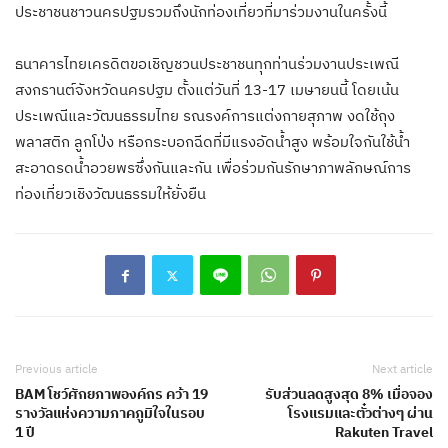
ประชาชนชาวนครปฐมรวมถึงนักท่องเที่ยวที่มาร่วมงานในครั้งนี้
ธนาคารไทยเครดิตขอเชิญชวนประชาชนทุกท่านร่วมงานประเพณี
สงกรานต์จังหวัดนครปฐม ตั้งแต่วันที่ 13-17 เมษายนนี้ โดยเน้น
ประเพณีและวัฒนธรรมไทย รณรงค์การแต่งกายสุภาพ งดใช้ถุง
พลาสติก ลูกโป่ง หรือกระบอกฉีดที่มีแรงอัดน้ำสูง พร้อมใจกันใช้น้ำ
สะอาดรดน้ำอวยพรซึ่งกันและกัน เพื่อร่วมกันรักษาภาพลักษณ์การ
ท่องเที่ยวเชิงวัฒนธรรมให้ยั่งยืน
Previous article
Next article
BAM โชว์ศักยภาพองค์กร คว้า 19
รับส่วนลดสูงสุด 8% เมื่อจอง
รางวัลแห่งความภาคภูมิใจในรอบ
โรงแรมและตั๋วต่างๆ ผ่าน
1 ปี
Rakuten Travel