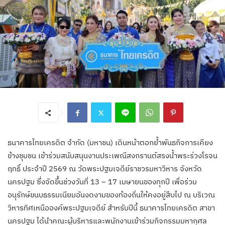
ธนาคารไทยเครดิต จำกัด (มหาชน) เดินหน้าตอกย้ำพันธกิจการเคียง
ข้างชุมชน เข้าร่วมสนับสนุนงานประเพณีสงกรานต์สรงน้ำพระร่วงโรจน
ฤทธิ์ ประจำปี 2569 ณ วัดพระปฐมเจดีย์ราชวรมหาวิหาร จังหวัด
นครปฐม ซึ่งจัดขึ้นช่วงวันที่ 13 – 17 เมษายนของทุกปี เพื่อร่วม
อนุรักษ์ขนบธรรมเนียมอันงดงามของท้องถิ่นให้คงอยู่สืบไป ณ บริเวณ
วิหารทิศเหนือองค์พระปฐมเจดีย์ สำหรับปีนี้ ธนาคารไทยเครดิต สาขา
นครปฐม ได้นำคณะผู้บริหารและพนักงานเข้าร่วมกิจกรรมมหากุศล