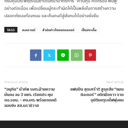
กรมคุมประพฤติเน้นย้ำเดินหน้ามาตรการ “ควบคุม คัดกรอง ฟื้นฟู”
อย่างต่อเนื่อง เพื่อเปลี่ยนผู้กระทำผิดให้เป็นพลังในการสร้างความ
ปลอดภัยบนท้องถนน และคืนคนดีสู่สังคมได้อย่างยั่งยืน
TAGS
สงกรานต์
สำนักข่าวไทยแทบลอยด์
เป็นประเด็น
Previous article
Next article
“อนุทิน” นำทัพ รมต.ฝ่ายความ
แฟนปืน สุดเศร้า!! สูญเสีย “แมน
มั่นคง ลง 3 จชต. เรียกประชุม
นิงเกอร์” อดีตมือกาว จาก
กอ.รมน. – ศอ.บต. พร้อมถกคดี
อุบัติเหตุรถไฟพุ่งชน
ลอบยิง สส.นราธิวาส