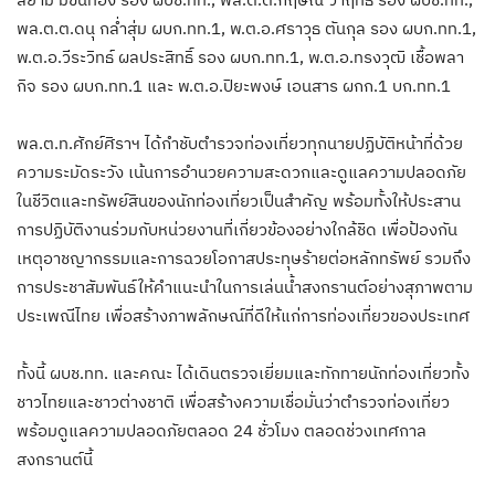
พล.ต.ต.ดนุ กล่ำสุ่ม ผบก.ทท.1, พ.ต.อ.ศราวุธ ตันกุล รอง ผบก.ทท.1,
พ.ต.อ.วีระวิทธ์ ผลประสิทธิ์ รอง ผบก.ทท.1, พ.ต.อ.ทรงวุฒิ เชื้อพลา
กิจ รอง ผบก.ทท.1 และ พ.ต.อ.ปิยะพงษ์ เอนสาร ผกก.1 บก.ทท.1
พล.ต.ท.ศักย์ศิราฯ ได้กำชับตำรวจท่องเที่ยวทุกนายปฏิบัติหน้าที่ด้วย
ความระมัดระวัง เน้นการอำนวยความสะดวกและดูแลความปลอดภัย
ในชีวิตและทรัพย์สินของนักท่องเที่ยวเป็นสำคัญ พร้อมทั้งให้ประสาน
การปฏิบัติงานร่วมกับหน่วยงานที่เกี่ยวข้องอย่างใกล้ชิด เพื่อป้องกัน
เหตุอาชญากรรมและการฉวยโอกาสประทุษร้ายต่อหลักทรัพย์ รวมถึง
การประชาสัมพันธ์ให้คำแนะนำในการเล่นน้ำสงกรานต์อย่างสุภาพตาม
ประเพณีไทย เพื่อสร้างภาพลักษณ์ที่ดีให้แก่การท่องเที่ยวของประเทศ
ทั้งนี้ ผบช.ทท. และคณะ ได้เดินตรวจเยี่ยมและทักทายนักท่องเที่ยวทั้ง
ชาวไทยและชาวต่างชาติ เพื่อสร้างความเชื่อมั่นว่าตำรวจท่องเที่ยว
พร้อมดูแลความปลอดภัยตลอด 24 ชั่วโมง ตลอดช่วงเทศกาล
สงกรานต์นี้