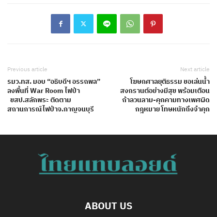
Previous article
Next article
รมว.ทส. มอบ​ “อธิบดีฯ​ อรรถพล”
โฆษกศาลยุติธรรม ขอเล่นน้ำ
ลงพื้นที่​ War​ Room ไฟป่า​
สงกรานต์อย่างมีสุข พร้อมเตือน
ขสป.สลักพระ ติดตาม
ถ้าลวนลาม-คุกคามทางเพศผิด
สถานการณ์ไฟป่าจ.กาญจนบุรี
กฎหมาย โทษหนักถึงจำคุก
ABOUT US