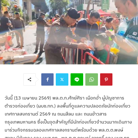
วันนี้ (13 เมษายน 2569) พล.ต.ท.ศักย์ศิรา เผือกอ่ำ ผู้บัญชาการ
ตำรวจท่องเที่ยว (ผบช.ทท.) ลงพื้นที่ดูแลความปลอดภัยนักท่องเที่ยว
เทศกาลสงกรานต์ 2569 ณ ถนนสีลม และ ถนนข้าวสาร
กรุงเทพมหานคร ซึ่งเป็นจุดสำคัญที่มีนักท่องเที่ยวจำนวนมากเดินทาง
มาร่วมกิจกรรมฉลองเทศกาลสงกรานต์พร้อมด้วย พล.ต.ต.พงษ์
สยาม มีขันทอง รอง ผบช.ทท., พล.ต.ต.กฤษณ์ วาฤทธิ์ รอง ผบช.ทท.,