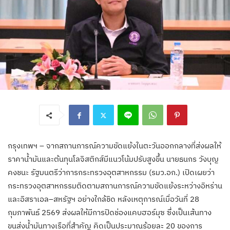
กรุงเทพฯ – จากสถานการณ์ความขัดแย้งในตะวันออกกลางที่ส่งผลให้
ราคาน้ำมันและต้นทุนโลจิสติกส์มีแนวโน้มปรับสูงขึ้น นายธนกร วังบุญ
คงชนะ รัฐมนตรีว่าการกระทรวงอุตสาหกรรม (รมว.อก.) เปิดเผยว่า
กระทรวงอุตสาหกรรมติดตามสถานการณ์ความขัดแย้งระหว่างอิหร่าน
และอิสราเอล–สหรัฐฯ อย่างใกล้ชิด หลังเหตุการณ์เมื่อวันที่ 28
กุมภาพันธ์ 2569 ส่งผลให้มีการปิดช่องแคบฮอร์มุซ ซึ่งเป็นเส้นทาง
ขนส่งน้ำมันทางเรือที่สำคัญ คิดเป็นประมาณร้อยละ 20 ของการ