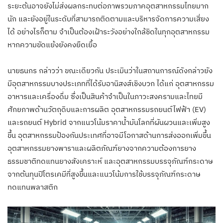
ระยะต้นอาจยังไม่ส่งผลกระทบต่อภาพรวมภาคอุตสาหกรรมไทยมาก
นัก และยังอยู่ในระดับที่สามารถติดตามและบริหารจัดการความเสี่ยง
ได้ อย่างไรก็ตาม จำเป็นต้องเฝ้าระวังอย่างใกล้ชิดในทุกอุตสาหกรรม
หากความขัดแย้งยังคงยืดเยื้อ
นายธนกร กล่าวว่า ขณะเดียวกัน ประเมินว่าในสถานการณ์ดังกล่าวยัง
มีอุตสาหกรรมบางประเภทที่ได้รับอานิสงส์เชิงบวก ได้แก่ อุตสาหกรรม
อาหารและเครื่องดื่ม ซึ่งเป็นสินค้าจำเป็นในภาวะสงครามและไทยมี
ศักยภาพด้านวัตถุดิบและการผลิต อุตสาหกรรมรถยนต์ไฟฟ้า (EV)
และรถยนต์ Hybrid จากแนวโน้มราคาน้ำมันโลกที่ผันผวนและเพิ่มสูง
ขึ้น อุตสาหกรรมป้องกันประเทศที่อาจมีโอกาสด้านการส่งออกเพิ่มขึ้น
อุตสาหกรรมยางพาราและผลิตภัณฑ์ยางจากความต้องการยาง
ธรรมชาติทดแทนยางสังเคราะห์ และอุตสาหกรรมบรรจุภัณฑ์กระดาษ
จากต้นทุนปิโตรเคมีที่สูงขึ้นและแนวโน้มการใช้บรรจุภัณฑ์กระดาษ
ทดแทนพลาสติก