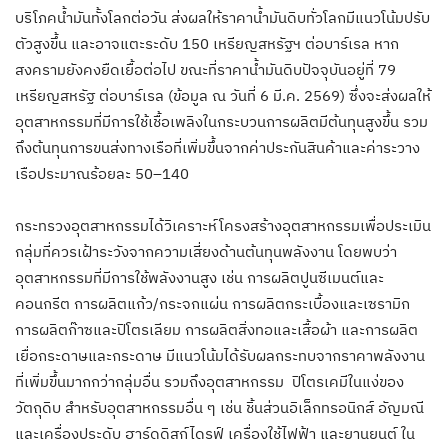
บริโภคน้ำมันทั้งโลกต่อวัน ส่งผลให้ราคาน้ำมันดิบทั่วโลกมีแนวโน้มปรับ
ตัวสูงขึ้น และอาจแตะระดับ 150 เหรียญสหรัฐฯ ต่อบาร์เรล หาก
สงครามยังคงยืดเยื้อต่อไป ขณะที่ราคาน้ำมันดิบปัจจุบันอยู่ที่ 79
เหรียญสหรัฐ ต่อบาร์เรล (ข้อมูล ณ วันที่ 6 มี.ค. 2569) ซึ่งจะส่งผลให้
อุตสาหกรรมที่มีการใช้เชื้อเพลิงในกระบวนการผลิตมีต้นทุนสูงขึ้น รวม
ถึงต้นทุนการขนส่งทางเรือที่เพิ่มขึ้นจากค่าประกันสินค้าและค่าระวาง
เรือประมาณร้อยละ 50–140
กระทรวงอุตสาหกรรมได้วิเคราะห์โครงสร้างอุตสาหกรรมเพื่อประเมิน
กลุ่มที่ควรเฝ้าระวังจากความเสี่ยงด้านต้นทุนพลังงาน โดยพบว่า
อุตสาหกรรมที่มีการใช้พลังงานสูง เช่น การผลิตปูนซีเมนต์และ
คอนกรีต การผลิตแก้ว/กระจกแผ่น การผลิตกระเบื้องและเซรามิก
การผลิตก๊าซและปิโตรเลียม การผลิตสิ่งทอและเสื้อผ้า และการผลิต
เยื่อกระดาษและกระดาษ มีแนวโน้มได้รับผลกระทบจากราคาพลังงาน
ที่เพิ่มขึ้นมากกว่ากลุ่มอื่น รวมถึงอุตสาหกรรม ปิโตรเคมีในแง่ของ
วัตถุดิบ สำหรับอุตสาหกรรมอื่น ๆ เช่น ชิ้นส่วนอิเล็กทรอนิกส์ อัญมณี
และเครื่องประดับ ฮาร์ดดิสก์ไดรฟ์ เครื่องใช้ไฟฟ้า และยานยนต์ ใน