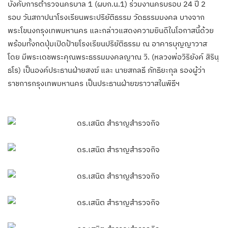
บังคับการ​ตำรวจ​นครบาล​ 1​ (ผบก.น.1)​ ร่วมงานครบรอบ 24 ปี 2
รอบ วันสถาปนาโรงเรียนพระปริยัติธรรม​ วัดธรรมมงคล บางจาก
พระโขนงกรุงเทพมหานคร และกล่าวแสดงความยินดีในโอกาสนี้ด้วย
พร้อมทั้งกดปุ่มเปิดป้ายโรงเรียนปริยัติธรรม ณ อาคารบุญญาวาส
โดย มีพระเดชพระคุณพระธรรมมงคลญาณ วิ. (หลวงพ่อวิริยังค์ สิรินฺ
ธโร) เป็นองค์ประธานฝ่ายสงฆ์ และ นายสกลธี ภัทธิยะกุล รองผู้ว่า
ราชการกรุงเทพมหานคร เป็นประธานฝ่ายฆราวาสในพิธีฯ