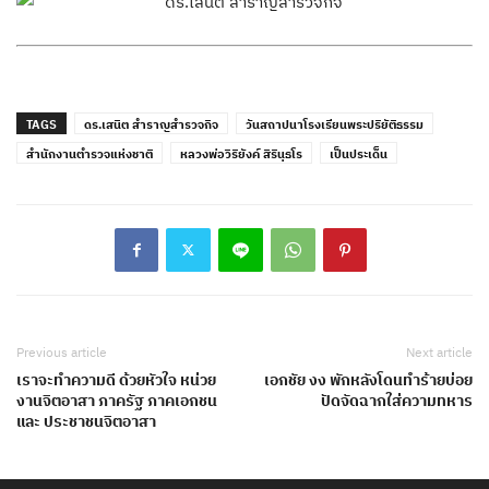
TAGS
ดร.เสนิต สำราญสำรวจกิจ
วันสถาปนาโรงเรียนพระปริยัติธรรม​
สำนักงานตำรวจแห่งชาติ
หลวงพ่อวิริยังค์ สิรินฺธโร
เป็นประเด็น
Previous article
Next article
เราจะทำความดี ด้วยหัวใจ หน่วย
เอกชัย งง พักหลังโดนทำร้ายบ่อย
งานจิตอาสา ภาครัฐ ภาคเอกชน
ปัดจัดฉากใส่ความทหาร
และ ประชาชนจิตอาสา