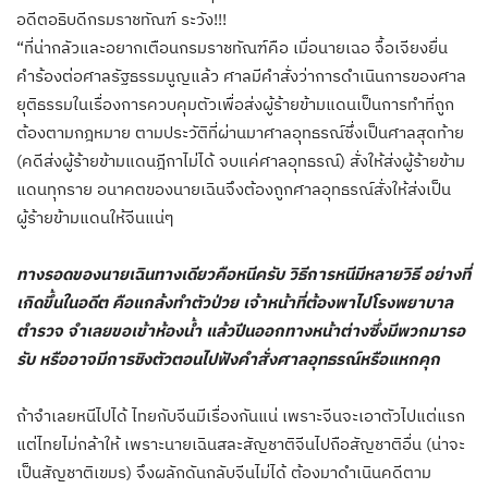
อดีตอธิบดีกรมราชทัณฑ์ ระวัง!!!
“ที่น่ากลัวและอยากเตือนกรมราชทัณฑ์คือ เมื่อนายเฉอ จื้อเจียงยื่น
คำร้องต่อศาลรัฐธรรมนูญแล้ว ศาลมีคำสั่งว่าการดำเนินการของศาล
ยุติธรรมในเรื่องการควบคุมตัวเพื่อส่งผู้ร้ายข้ามแดนเป็นการทำที่ถูก
ต้องตามกฎหมาย ตามประวัติที่ผ่านมาศาลอุทธรณ์ซึ่งเป็นศาลสุดท้าย
(คดีส่งผู้ร้ายข้ามแดนฎีกาไม่ได้ จบแค่ศาลอุทธรณ์) สั่งให้ส่งผู้ร้ายข้าม
แดนทุกราย อนาคตของนายเฉินจึงต้องถูกศาลอุทธรณ์สั่งให้ส่งเป็น
ผู้ร้ายข้ามแดนให้จีนแน่ๆ
ทางรอดของนายเฉินทางเดียวคือหนีครับ วิธีการหนีมีหลายวิธี อย่างที่
เกิดขึ้นในอดีต คือแกล้งทำตัวป่วย เจ้าหน้าที่ต้องพาไปโรงพยาบาล
ตำรวจ จำเลยขอเข้าห้องน้ำ แล้วปีนออกทางหน้าต่างซึ่งมีพวกมารอ
รับ หรืออาจมีการชิงตัวตอนไปฟังคำสั่งศาลอุทธรณ์หรือแหกคุก
ถ้าจำเลยหนีไปได้ ไทยกับจีนมีเรื่องกันแน่ เพราะจีนจะเอาตัวไปแต่แรก
แต่ไทยไม่กล้าให้ เพราะนายเฉินสละสัญชาติจีนไปถือสัญชาติอื่น (น่าจะ
เป็นสัญชาติเขมร) จึงผลักดันกลับจีนไม่ได้ ต้องมาดำเนินคดีตาม