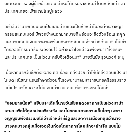
กระบวนการส่งผู้ร้ายข้ามแดน ถ้าหนีได้กรมราชทัณฑ์โดนหนักแน่ และ
ประเทศไทยจะเสียหายใหญ่หลวง
อย่าลืมว่านายเฉินมีเงินเป็นแสนล้านและเป็นหัวหน้าในองค์กรอาชญา
กรรมสแกมเมอร์ มีพวกข้างนอกมากมายที่พร้อมจะชิงตัวหรือแหกคุก
และนายเฉินมีเงินมหาศาลพร้อมที่จะติดสินบนเจ้าหน้าที่ด้วย เงินไม่เข้า
ใครออกใครนะครับ ระวังกันไว้ อย่าชะล่าใจแล้วจะพังพินาศทั้งกรมฯ
และประเทศไทย เป็นห่วงนะครับจึงเตือนมา” นายวันชัย รุจนวงศ์ ระบุ
เนื้อหาที่นายวันชัยตั้งข้อสังเกตเรื่องแกล้งป่วย ทำให้นึกถึงตอนแป้ง นา
โหนด หนีขณะนอนรักษาตัวอยู่ที่โรงพยาบาลมหาราชนครศรีธรรมราช
แม้แป้ง นาโหนด จะไม่มีเงินเท่านายเฉินแต่สามารถหนีได้แล้ว
“จอมมารน้อย” หยิบประเด็นที่นายวันชัยแสดงอาการเป็นห่วงมานำ
เสนอ เพื่อให้ทุกหน่วยพึงระวัง และไม่ขอแสดงความเห็นใดๆ เพราะ
วิญญูชนพึงประเมินได้ว่าเจ้าหน้าที่รัฐและนักการเมืองที่กุมอำนาจ
บางคนบางกลุ่มเมื่อเจอเงินก้อนโตอาการโลภมักจะกำเริบ แบบไม่