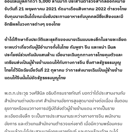
ออนไลน์มูลค่ากว่า 5,000 ล้านบาท ประสานตำรวจสากลออกหมาย
จับวันที่ 21 พฤษภาคม 2021 ถัดมาเดือนสิงหาคม 2022 ตำรวจไทย
จับกุมนายเฉินได้ขณะนั่งรับประทานอาหารกับบุคคลมีชื่อเสียงและมี
อิทธิพลในวงการต่างๆ ของไทย
ถ้าได้ศึกษาถึงประวัติและธุรกิจของนายเฉินแบบลงลึกในรายละเอียด
จะพบว่าเกี่ยวกับผู้มีอำนาจทั้งในไทย กัมพูชา จีน และพม่า มีผล
ประโยชน์ร่วมกันนับแสนล้าน​ เมื่อนายเฉินถูกทางการไทยคุมตัวและ
เตรียมส่งเป็นผู้ร้ายข้ามแดนให้กับทางการจีน ซึ่งศาลรัฐธรรมนูญ
ไทยได้วินิจฉัยเมื่อวันที่ 22 ตุลาคม ว่าการส่งนายเฉินเป็นผู้ร้ายข้าม
แดนให้จีนนั้นไม่ขัดรัฐธรรมนูญไทย
พ.ต.ท.ประวุธ วงศ์สีนิล อธิบดีกรมราชทัณฑ์ บอกว่าได้ประสานงานกับ
สำนักงานต่างประเทศ สำนักงานอัยการสูงสุดมาอย่างต่อเนื่อง ขั้นตอน
ธุรการหรือแนวทางการปฏิบัติส่งตัวผู้ร้ายข้ามแดน หากเป็นราย
ละเอียดเชิงลึก จะเป็นการประสานงานระหว่างทางการจีน พนักงาน
อัยการ และตัวแทนสำนักงานตำรวจแห่งชาติ เมื่อมีความพร้อมครบ
ถ้วนแล้วจะได้ประสานมายังกรมราชทัณฑ์ และทางเรือนจำฯ จะได้