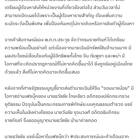
เตรียมผู้ต้องหาส่งให้หน่วยงานที่เกี่ยวข้องต่อไป ส่วนวันเวลาไม่
สามารถเปิดเผยได้เพราะเป็นผู้ต้องหารายสำคัญ ต้องเพิ่มความ
ระมัดระวังเป็นพิเศษ เพื่อป้องกันเหตุไม่คาดคิดหรือการชิงตัวผู้ต้องหา
จากคำสัมภาษณ์ของ พ.ต.ท.ประวุธ จัดว่ากรมราชทัณฑ์ได้เตรียม
ความพร้อมเป็นอย่างดี แต่เนื่องจากนายเฉินมีทรัพย์สินจำนวนมาก มี
ผลประโยชน์เชื่อมโยงกับผู้มีอิทธิพลทั้งไทย จีน กัมพูชา และพม่า มี
โอกาสที่จะเกิดปรากฏการณ์ที่ไม่คาดคิดขึ้นมาได้ ยิ่งถูกขังอยู่เมืองไทย
ด้วยแล้ว สิ่งที่ไม่คาดคิดอาจเกิดขึ้นเสมอ
หลังจากที่ศาลรัฐธรรมนูญชี้ขาดส่งตัวนายเฉินให้จีน “จอมมารน้อย” มี
โอกาสอ่านเฟซบุ๊คของ นายธวัชชัย ไทยเขียว อดีตรองปลัดกระทรวง
ยุติธรรม ปัจจุบันเป็นคณะกรรมการพิทักษ์ระบบคุณธรรมตำรวจ แชร์
ความเห็นในเชิงห่วงใยของ นายวันชัย รุจนวงศ์ อดีตอธิบดีกรม
ราชทัณฑ์ จึงขออนุญาตนายธวัชชัย นำมาถ่ายทอด
นายธวัชชัย แชร์เนื้อหาในเฟซบุ๊คว่า #ประสบการณ์และคำเตือนจาก