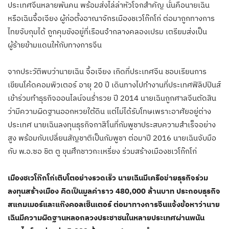
ประเทศจีนหลายพันคน พร้อมส่งไล่ล่าหัวโจกสำคัญ นั่นคือนายเฉิน
หรือเฉินจื้อเจียง ผู้ก่อตั้งอาณาจักรเมืองชเวโก๊กโก่​ ต่อมาถูกทางการ
ไทยจับกุมได้ ถูกคุมขังอยู่ที่เรือนจำกลางคลองเปรม เตรียมส่งเป็น
ผู้ร้ายข้ามแดนให้กับทางการจีน
จากประวัติพบว่านายเฉิน จื้อเจียง เกิดที่ประเทศจีน ชอบเรียนการ
เขียนโค้ดคอมพิวเตอร์ อายุ 20 ปี เดินทางไปทำงานที่ประเทศฟิลิปปินส์
เข้าร่วมทำธุรกิจออนไลน์จนร่ำรวย ปี 2014 นายเฉินถูกศาลจีนตัดสิน
ว่ามีความผิดฐานออกหวยใต้ดิน แต่ไม่ได้รับโทษเพราะอาศัยอยู่ต่าง
ประเทศ นายเฉินลงทุนธุรกิจกาสิโนที่กัมพูชาประสบความสำเร็จอย่าง
สูง พร้อมกับเปลี่ยนสัญชาติเป็นกัมพูชา ต่อมาปี 2016 นายเฉินจับมือ
กับ พ.อ.ซอ ชิต ตู ขุนศึกชาวกะเหรี่ยง ร่วมสร้างเมืองชเวโก๊กโก่
เมืองชเวโก๊กโก่เติบโตอย่างรวดเร็ว นายเฉินมีเครือข่ายธุรกิจร่วม
ลงทุนสร้างเมือง คิดเป็นมูลค่าราว 480,000 ล้านบาท ประกอบธุรกิจ
สแกมเมอร์และแก๊งคอลเซ็นเตอร์ ต่อมาทางการจีนแจ้งข้อหาว่านาย
เฉินมีความผิดฐานหลอกลวงประชาชนในหลายประเทศผ่านพนัน