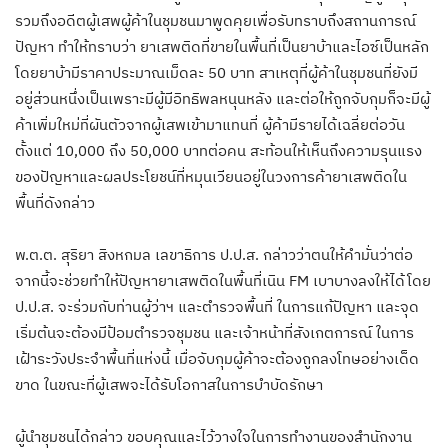
รวมถึงอดีตผู้เสพผู้ค้าในชุมชนมาพูดคุยเพื่อรับทราบถึงสถานการณ์
ปัญหา ทำให้ทราบว่า ยาเสพติดที่ขายในพื้นที่เป็นยาบ้าและไอซ์เป็นหลัก
โดยยาบ้ามีราคาประมาณเม็ดละ 50 บาท สาเหตุที่ผู้ค้าในชุมชนที่ยังมี
อยู่ส่วนหนึ่งเป็นเพราะมีผู้มีอิทธิพลหนุนหลัง และต่อให้ถูกจับกุมก็จะมีผู้
ค้าเพิ่มใหม่ที่ผันตัวจากผู้เสพเข้ามาแทนที่ ผู้ค้ามีรายได้เฉลี่ยต่อวัน
ตั้งแต่ 10,000 ถึง 50,000 บาทต่อคน สะท้อนให้เห็นถึงความรุนแรง
ของปัญหาและผลประโยชน์ที่หมุนเวียนอยู่ในวงการค้ายาเสพติดใน
พื้นที่ดังกล่าว
พ.ต.ต. สุริยา สิงหกมล เลขาธิการ ป.ป.ส. กล่าวว่าตนให้คำมั่นว่าต่อ
จากนี้จะช่วยทำให้ปัญหายาเสพติดในพื้นที่เนิน FM เบาบางลงให้ได้โดย
ป.ป.ส. จะร่วมกับท่านผู้ว่าฯ และตำรวจพื้นที่ ในการแก้ปัญหา และจุด
เริ่มต้นจะต้องมีป้อมตำรวจชุมชน และเจ้าหน้าที่สังเกตการณ์ ในการ
เฝ้าระวังประจำพื้นที่แห่งนี้ เมื่อจับกุมผู้ค้าจะต้องถูกลงโทษอย่างเด็ด
ขาด ในขณะที่ผู้เสพจะได้รับโอกาสในการบำบัดรักษา
ผู้นำชุมชนได้กล่าว ขอบคุณและไว้วางใจในการทำงานของสำนักงาน