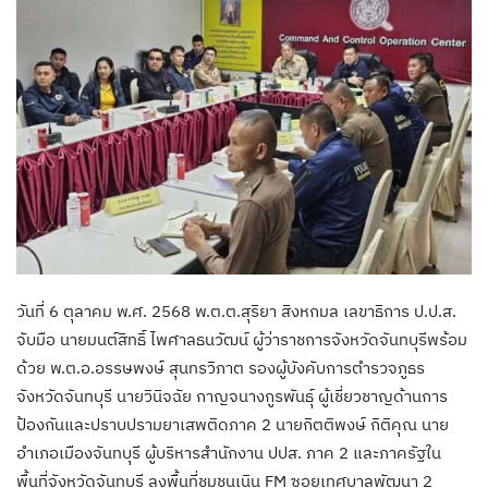
วันที่ 6 ตุลาคม พ.ศ. 2568 พ.ต.ต.สุริยา สิงหกมล เลขาธิการ ป.ป.ส.
จับมือ นายมนต์สิทธิ์ ไพศาลธนวัฒน์ ผู้ว่าราชการจังหวัดจันทบุรีพร้อม
ด้วย พ.ต.อ.อรรษพงษ์ สุนทรวิภาต รองผู้บังคับการตำรวจภูธร
จังหวัดจันทบุรี นายวินิจฉัย กาญจนางกูรพันธุ์ ผู้เชี่ยวชาญด้านการ
ป้องกันและปราบปรามยาเสพติดภาค 2 นายกิตติพงษ์ กิติคุณ นาย
อำเภอเมืองจันทบุรี ผู้บริหารสำนักงาน ปปส. ภาค 2 และภาครัฐใน
พื้นที่จังหวัดจันทบุรี ลงพื้นที่ชุมชนเนิน FM ซอยเทศบาลพัฒนา 2