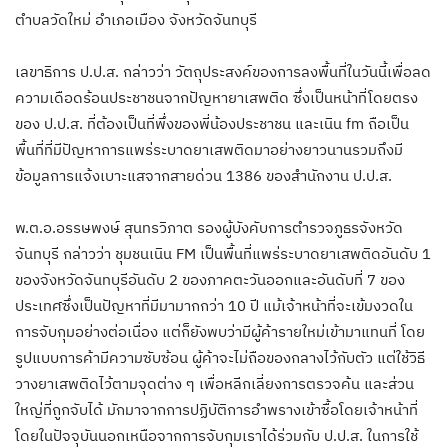
ตำบลวัดใหม่ อำเภอเมือง จังหวัดจันทบุรี
เลขาธิการ ป.ป.ส. กล่าวว่า วัตถุประสงค์ของการลงพื้นที่ในวันนี้เพื่อลด
ความเดือดร้อนประชาชนจากปัญหายาเสพติด ซึ่งเป็นหน้าที่โดยตรง
ของ ป.ป.ส. ที่ต้องเป็นที่พึ่งของพี่น้องประชาชน และเนิน fm ถือเป็น
พื้นที่ที่มีปัญหาการแพร่ระบาดยาเสพติดมาอย่างยาวนานรวมถึงมี
ข้อมูลการแจ้งเบาะแสจากสายด่วน 1386 ของสำนักงาน ป.ป.ส.
พ.ต.อ.อรรษพงษ์ สุนทรวิภาต รองผู้บังคับการตำรวจภูธรจังหวัด
จันทบุรี กล่าวว่า ชุมชนเนิน FM เป็นพื้นที่แพร่ระบาดยาเสพติดอันดับ 1
ของจังหวัดจันทบุรีอันดับ 2 ของภาคตะวันออกและอันดับที่ 7 ของ
ประเทศซึ่งเป็นปัญหาที่มีมามากกว่า 10 ปี แม้เจ้าหน้าที่จะเข้มงวดใน
การจับกุมอย่างต่อเนื่อง แต่ก็ยังพบว่ามีผู้ค้ารายใหม่เข้ามาแทนที่ โดย
รูปแบบการค้ามีความซับซ้อน ผู้ค้าจะไม่ถือของกลางไว้กับตัว แต่ใช้วิธี
วางยาเสพติดไว้ตามจุดต่าง ๆ เพื่อหลีกเลี่ยงการตรวจค้น และส่วน
ใหญ่ที่ถูกจับได้ มักมาจากการปฏิบัติการอำพรางเข้าซื้อโดยเจ้าหน้าที่
โดยในปัจจุบันนอกเหนือจากการจับกุมเราได้ร่วมกับ ป.ป.ส. ในการใช้