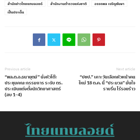
สำนักข่าวไทยแทบลอยด์
สำนักงานตำรวจแห่งชาติ
อรรถพล เจริญชันษา
เป็นประเด็น
Previous article
Next article
“พล.ต.อ.ธนายุตม์” นั่งหัวโต๊ะ
“ปชป.” เคาะวันเลือกหัวหน้าคน
ประชุมคณะกรรมการ ระดับ​ ตร.
ใหม่ 18 ต.ค. นี้ “ประมวล” มั่นใจ
ประเมินแต่งตั้งนักวิทยาศาสตร์
ราบรื่น ไร้รอยร้าว
(สบ 1–4)