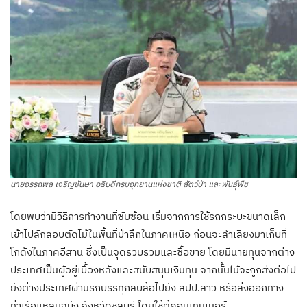
นายอรรถพล เจริญชันษา อธิบดีกรมอุทยานแห่งชาติ สัตว์ป่า และพันธุ์พืช
โดยพบว่ามีวิธีการทำงานที่ซับซ้อน เริ่มจากการใช้รถกระบะขนาดเล็ก
เข้าไปลักลอบตัดไม้ในพื้นที่ป่าลึกในภาคเหนือ ก่อนจะลำเลียงมาเก็บที่
โกดังในภาคอีสาน ซึ่งเป็นจุดรวบรวมและซื้อขาย โดยมีนายทุนจากต่าง
ประเทศเป็นผู้อยู่เบื้องหลังและสนับสนุนเงินทุน จากนั้นไม้จะถูกส่งต่อไป
ยังต่างประเทศผ่านรถบรรทุกสิบล้อไปยัง สปป.ลาว หรือส่งออกทาง
ท่าเรือแหลมฉบัง จังหวัดชลบุรี โดยใช้ตู้คอนเทนเนอร์