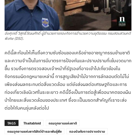
อังศุเกติ์ วิสุทธิ์วัฒนศักดิ์ ผู้อำนวยการกองกิจการอำนวยความยุติธรรม กรมสอบสวนคดี
พิเศษ (DSI).
คดีนี้สะท้อนให้เห็นถึงความซับซ้อนของเครือข่ายอาชญากรรมข้ามชาติ
และความจำเป็นในการมีมาตรการป้องกันและปราบปรามที่เข้มงวดมาก
ขึ้น รวมถึงการตรวจสอบเจ้าหน้าที่รัฐเองที่อาจเข้าไปเกี่ยวข้องใน
กิจกรรมผิดกฎหมายเหล่านี้ การสูญเสียป่าไม้จากการลักลอบตัดไม้ไม่
เพียงส่งผลกระทบต่อสิ่งแวดล้อม แต่ยังส่งผลต่อเศรษฐกิจและการ
ท่องเที่ยวเชิงนิเวศในระยะยาว คดีนี้จึงเป็นการต่อสู้เพื่ออนาคตของผืน
ป่าไทยและสิ่งแวดล้อมของประเทศ ซึ่งจะเป็นมรดกสำคัญที่เราจะส่ง
ต่อให้กับคนรุ่นหลังต่อไป
TAGS
Thaitabloid
กรมอุทยานแห่งชาติ
กรมอุทยานแห่งชาติสัตว์ป่าและพันธุ์พืช
กองบังคับการปราบปราม