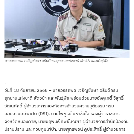
นายอรรถพล เจริญชันษา อธิบดีกรมอุทยานแห่งชาติ สัตว์ป่า และพันธุ์พืช
.
วันที่ 18 กันยายน 2568 – นายอรรถพล เจริญชันษา อธิบดีกรม
อุทยานแห่งชาติ สัตว์ป่า และพันธุ์พืช พร้อมด้วยนายอังศุเกติ์ วิสุทธิ์
วัฒนศักดิ์ ผู้อำนวยการกองกิจการอำนวยความยุติธรรม กรม
สอบสวนคดีพิเศษ (DSI). นายไพฑูรย์ มหาชื่นใจ รองผู้ว่าราชการ
จังหวัดหนองคาย, นายนฤพนธ์ ทิพย์มณฑา ผู้อำนวยการสำนักป้องกัน
ปราบปราม และควบคุมไฟป่า, นายพุทธพจน์ คูประสิทธิ์ ผู้อำนวยการ